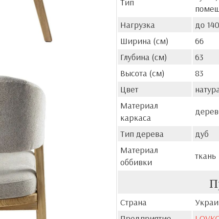
Тип
поме
Нагрузка
до 14
Ширина (см)
66
Глубина (см)
63
Высота (см)
83
Цвет
натур
Материал
дерев
каркаса
Тип дерева
дуб
Материал
ткань
оббивки
П
Страна
Украи
Предприятие
LOVK