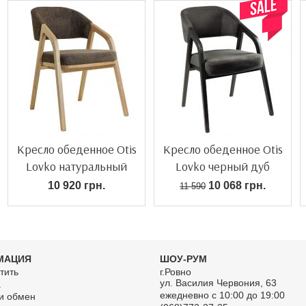
Кресло обеденное Otis
Кресло обеденное Otis
Lovko натуральный
Lovko черный дуб
ясень
10 920 грн.
10 068 грн.
11 590
МАЦИЯ
ШОУ-РУМ
тить
г.Ровно
ул. Василия Червония, 63
а
ежедневно с 10:00 до 19:00
 и обмен