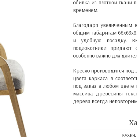
обивка из плотной ткани п
временем.
Благодаря увеличенным 
общим габаритам 66х63х83
и удобную посадку. Вы
подлокотники придают 
особенно важно для длител
Кресло производится под 
цвета каркаса в соответс
под заказ в любом цвете 
массива древесины текст
дерева всегда неповторим
Х
кухня