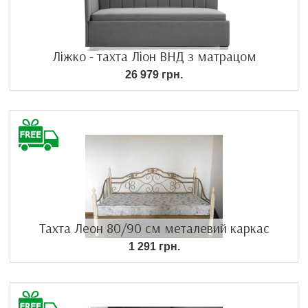
Ліжко - тахта Ліон ВНД з матрацом
26 979 грн.
Тахта Леон 80/90 см металевий каркас
1 291 грн.