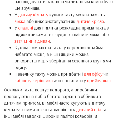
насолоджуватись кавою чи читанням книги було
ще зручніше.
У
дитячу кімнату
купити тахту можна замість
ліжка
або використовувати як
дитяче крісло
.
У
спальні
для підлітка розкладна пряма тахта з
підлокітниками теж чудово замінить ліжко або
звичайний диван
.
Кутова компактна тахта у передпокої займає
небагато місця, а ніші і ящики можна
використати для зберігання сезонного взуття чи
одягу.
Невелику тахту можна придбати і
для офісу
чи
кабінету керівника
або поставити у
приймальні
.
Оскільки тахта коштує недорого, а виробники
пропонують на вибір багато варіантів оббивки з
дитячим принтом, ці меблі часто купують в дитячу
кімнату: з ними легко гармоніюють
дитячий стіл
та
інші меблі завдяки широкій палітрі кольорів. В