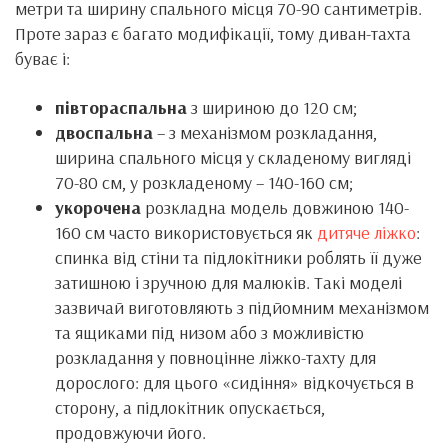
метри та ширину спального місця 70-90 сантиметрів.
Проте зараз є багато модифікації, тому диван-тахта
буває і:
півтораспальна
з шириною до 120 см;
двоспальна
– з механізмом розкладання,
ширина спального місця у складеному вигляді
70-80 см, у розкладеному – 140-160 см;
укорочена
розкладна модель довжиною 140-
160 см часто використовується як
дитяче ліжко
:
спинка від стіни та підлокітники роблять її дуже
затишною і зручною для малюків. Такі моделі
зазвичай виготовляють з підйомним механізмом
та ящиками під низом або з можливістю
розкладання у повноцінне ліжко-тахту для
дорослого: для цього «сидіння» відкочується в
сторону, а підлокітник опускається,
продовжуючи його.