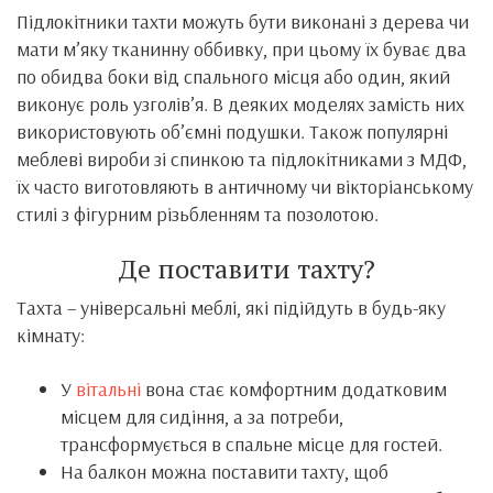
Підлокітники тахти можуть бути виконані з дерева чи
мати м’яку тканинну оббивку, при цьому їх буває два
по обидва боки від спального місця або один, який
виконує роль узголів’я. В деяких моделях замість них
використовують об’ємні подушки. Також популярні
меблеві вироби зі спинкою та підлокітниками з МДФ,
їх часто виготовляють в античному чи вікторіанському
стилі з фігурним різьбленням та позолотою.
Де поставити тахту?
Тахта – універсальні меблі, які підійдуть в будь-яку
кімнату:
У
вітальні
вона стає комфортним додатковим
місцем для сидіння, а за потреби,
трансформується в спальне місце для гостей.
На балкон можна поставити тахту, щоб