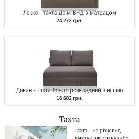
Ліжко - тахта Дрім ВНД з матрацом
24 272 грн.
Диван - тахта Рондо розкладний з нішею
16 602 грн.
Тахта
Тахта – це різновид
дивану для спання або