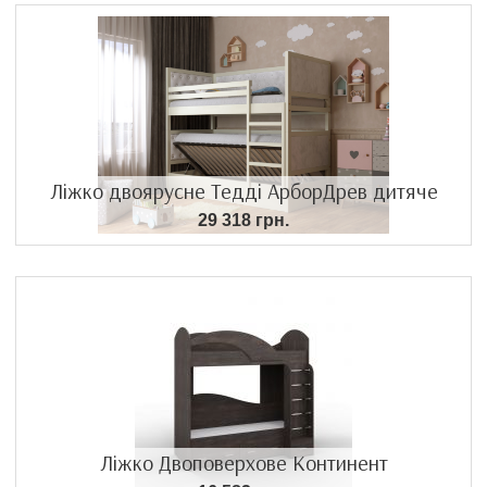
Ліжко двоярусне Тедді АрборДрев дитяче
29 318 грн.
Ліжко Двоповерхове Континент