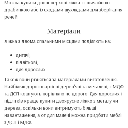
Можна купити двоповерхові ліжка зі звичайною
драбинкою або із сходами-шухлядами для зберігання
речей.
Матеріали
Ліжка з двома спальними місцями поділяють на:
дитячі,
підліткові,
для дорослих.
Також вони різняться за матеріалами виготовлення.
Найбільш дороговартісні дерев’яні та металеві, з МДФ
та ДСП коштують порівняно не дорого. Для дорослих і
підлітків краще купити двоярусне ліжко з металу чи
дерева, оскільки вони витримують більші
навантаження, а от для малечі можна придбати меблі
з ДСП і МДФ.