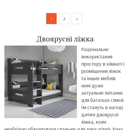
1
2
»
Двоярусні ліжка
Раціональне
використання
простору в кімнаті і
розміщення ліжок
та інших меблів
нині дуже
актуальне питання
для багатьох сімей.
Їм стануть в нагоді
дитячі двоярусні
ліжка, коли
необхідно облаштувати спальню для двох дітей. Хоча