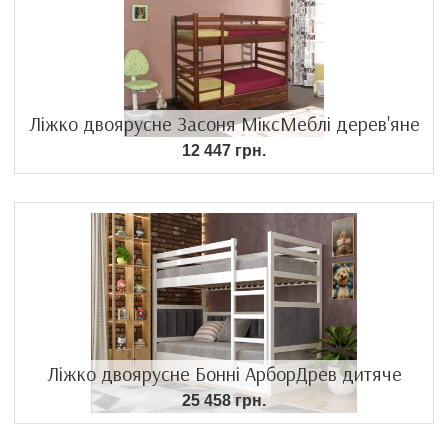
Ліжко двоярусне Засоня МіксМеблі дерев'яне
12 447 грн.
Ліжко двоярусне Бонні АрборДрев дитяче
25 458 грн.