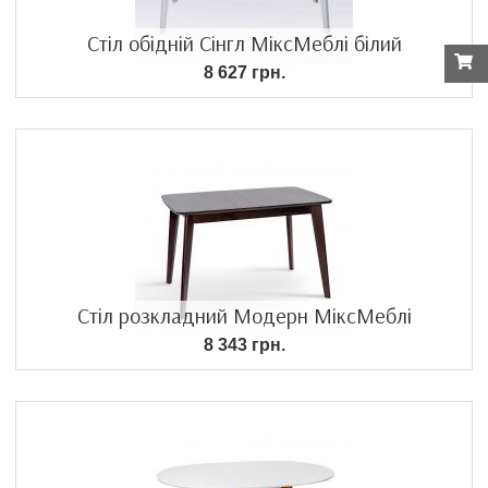
Стіл обідній Сінгл МіксМеблі білий
8 627 грн.
Стіл розкладний Модерн МіксМеблі
8 343 грн.