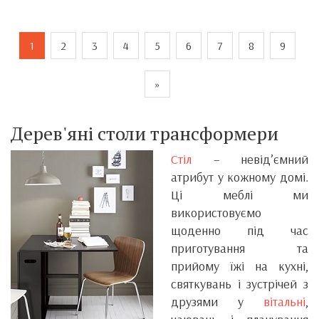
1
2
3
4
5
6
7
8
9
»
Дерев'яні столи трансформери
Стіл
– невід’ємний
атрибут у кожному домі.
Ці меблі ми
використовуємо
щоденно під час
приготування та
прийому їжі на кухні,
святкувань і зустрічей з
друзями у
вітальні
,