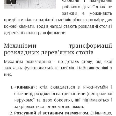
чаювань і планування
робочого дня. Однак не
завжди є можливість
придбати кілька варіантів меблів різного розміру для
кожної кімнати. Тоді в нагоді стають розкладні столи і
дерев’яні столи-трансформери.
Механізми трансформації
розкладних дерев’яних столів
Механізм розкладання – це деталь столу, від якої
залежать функціональність меблів. Найпоширеніші з
них:
«Книжка»
: стіл складається з ніжки-тумби і
стільниці, розділеної на три частини (центральної
нерухомої та двох бокових), які підіймаються і
закріплюються з допомогою ніжки.
Розсувний зі вставним елементом
. Стільницю,