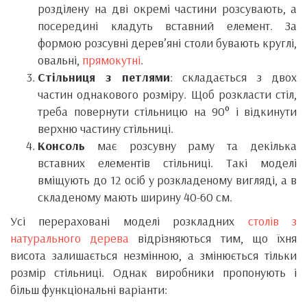
розділену на дві окремі частини розсувають, а
посередині кладуть вставний елемент. За
формою розсувні дерев’яні столи бувають круглі,
овальні,
прямокутні
.
Стільниця з петлями
: складається з двох
частин однакового розміру. Щоб розкласти стіл,
треба повернути стільницю на 90° і відкинути
верхню частину стільниці.
Консоль
має розсувну раму та декілька
вставних елементів стільниці. Такі моделі
вміщують до 12 осіб у розкладеному вигляді, а в
складеному мають ширину 40-60 см.
Усі перераховані моделі розкладних
столів з
натурального дерева
відрізняються тим, що їхня
висота залишається незмінною, а змінюється тільки
розмір стільниці. Однак виробники пропонують і
більш функціональні варіанти: