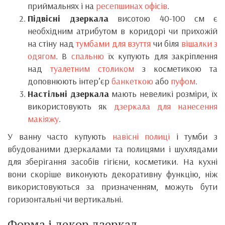
приймальнях і на
ресепшинах офісів
.
Підвісні дзеркала
висотою 40-100 см є
необхідним атрибутом в коридорі чи прихожій
на стіну над
тумбами для взуття
чи біля
вішалки з
одягом
. В
спальню
їх купують для закріплення
над
туалетним столиком
з косметикою та
доповнюють інтер’єр
банкеткою
або
пуфом
.
Настільні дзеркала
мають невеликі розміри, їх
використовують як
дзеркала для нанесення
макіяжу
.
У ванну часто купують
навісні полиці
і тумби з
вбудованими дзеркалами та полицями і шухлядами
для зберігання засобів гігієни, косметики. На кухні
вони скоріше виконують декоративну функцію, ніж
використовуються за призначенням, можуть бути
горизонтальні чи вертикальні.
Форма і декор дзеркал