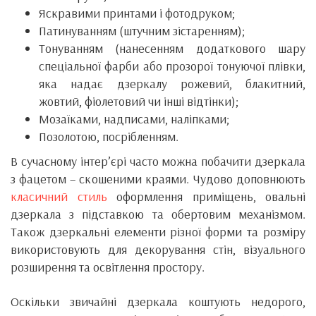
Яскравими принтами і фотодруком;
Патинуванням (штучним зістаренням);
Тонуванням (нанесенням додаткового шару
спеціальної фарби або прозорої тонуючої плівки,
яка надає дзеркалу рожевий, блакитний,
жовтий, фіолетовий чи інші відтінки);
Мозаїками, надписами, наліпками;
Позолотою, посрібленням.
В сучасному інтер’єрі часто можна побачити дзеркала
з фацетом – скошеними краями. Чудово доповнюють
класичний стиль
оформлення приміщень, овальні
дзеркала з підставкою та обертовим механізмом.
Також дзеркальні елементи різної форми та розміру
використовують для декорування стін, візуального
розширення та освітлення простору.
Оскільки звичайні дзеркала коштують недорого,