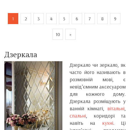
1
2
3
4
5
6
7
8
9
10
»
Дзеркала
Дзеркало чи зеркало, як
часто його називають в
розмовній мові, є
невід’ємним аксесуаром
для кожного дому.
Дзеркала розміщують у
ванній кімнаті,
вітальні
,
спальні
, коридорі та
навіть на
кухні
. Ці