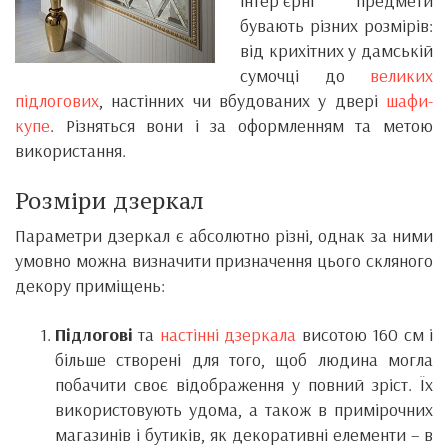
інтер’єрні предмети
бувають різних розмірів:
від крихітних у дамській
сумочці до
великих
підлогових
, настінних чи вбудованих у двері
шафи-
купе
. Різняться вони і за оформленням та метою
використання.
Розміри дзеркал
Параметри дзеркал є абсолютно різні, однак за ними
умовно можна визначити призначення цього скляного
декору приміщень:
Підлогові
та
настінні дзеркала
висотою 160 см і
більше створені для того, щоб людина могла
побачити своє відображення у повний зріст. Їх
використовують удома, а також в примірочних
магазинів і бутиків, як декоративні елементи – в