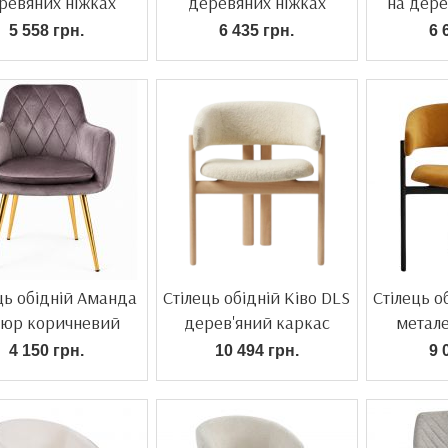
ревяних ніжках
деревяних ніжках
на дере
5 558 грн.
6 435 грн.
6 
ць обідній Аманда
Стілець обідній Ківо DLS
Стілець о
люр коричневий
дерев'яний каркас
метал
4 150 грн.
10 494 грн.
9 