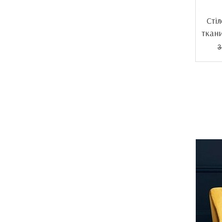
Стіл
ткан
3