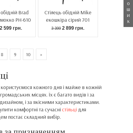
о
ш
 обідній Brad
Стілець обідній Mike
и
 мокко PH-610
екошкіра сірий 701
к
2 599 грн.
2 899 грн.
3 399
8
9
10
»
ьці
ми користуємося кожного дня і майже в кожній
 громадських місцях. Їх є багато видів і за
 дизайном, і за якісними характеристиками.
купити комфортні та сучасні
стільці
для
ем постає складний вибір.
ів за призначенням