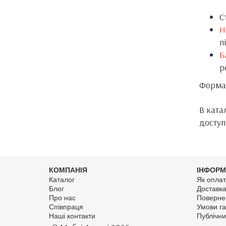
С
Н
п
Б
р
Форма 
В ката
доступ
КОМПАНІЯ
ІНФОРМ
Каталог
Як оплат
Блог
Доставк
Про нас
Поверне
Співпраця
Умови га
Наші контакти
Публічни