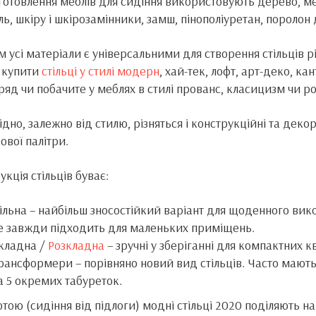
готовлення меблів для сидіння використовують дерево, ме
ль, шкіру і шкірозамінники, замш, пінополіуретан, поролон
м усі матеріали є універсальними для створення стільців рі
 купити
стільці у стилі модерн
, хай-тек, лофт, арт-деко, ка
ряд чи побачите у меблях в стилі прованс, класицизм чи р
ідно, залежно від стилю, різняться і конструкційні та деко
ової палітри.
укція стільців буває:
ільна – найбільш зносостійкий варіант для щоденного викор
е завжди підходить для маленьких приміщень.
кладна /
Розкладна
– зручні у зберіганні для компактних к
рансформери – порівняно новий вид стільців. Часто мають
а 5 окремих табуреток.
отою (сидіння від підлоги) модні стільці 2020 поділяють на