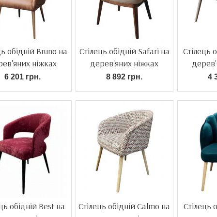
ць обідній Bruno на
Стілець обідній Safari на
Стілець о
рев'яних ніжках
дерев'яних ніжках
дерев'
6 201 грн.
8 892 грн.
4 
ць обідній Best на
Стілець обідній Calmo на
Стілець о