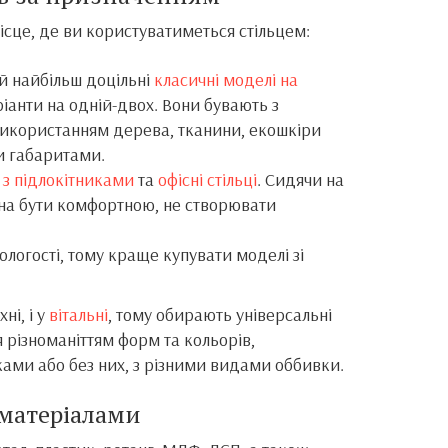
ісце, де ви користуватиметься стільцем:
ій найбільш доцільні
класичні моделі на
іанти на одній-двох. Вони бувають з
 з використанням дерева, тканини, екошкіри
ми габаритами.
і
з підлокітниками
та
офісні стільці
. Сидячи на
нна бути комфортною, не створювати
ологості, тому краще купувати моделі зі
хні, і у
вітальні
, тому обирають універсальні
ся різноманіттям форм та кольорів,
иками або без них, з різними видами оббивки.
 матеріалами