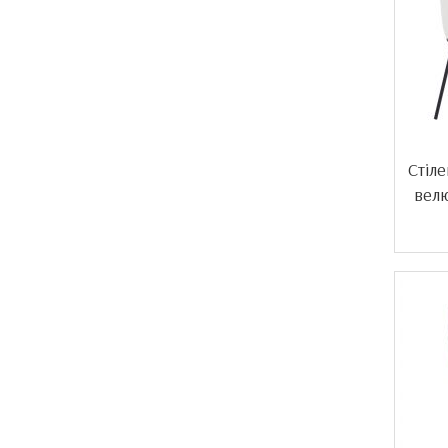
Стіле
вел
Акція!