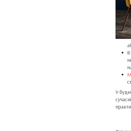
а
н
н
М
с
У буди
сучасні
практи