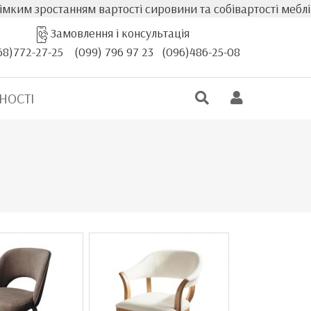
останням вартості сировини та собівартості меблів, факт
Замовлення і консультація
68)772-27-25
(099) 796 97 23
(096)486-25-08
НОСТІ