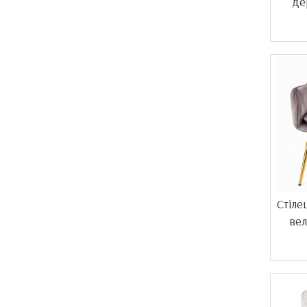
де
Стіле
ве
Акція!