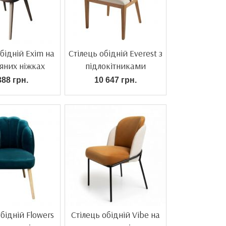
бідній Exim на
Стілець обідній Everest з
яних ніжках
підлокітниками
388 грн.
10 647 грн.
бідній Flowers
Стілець обідній Vibe на