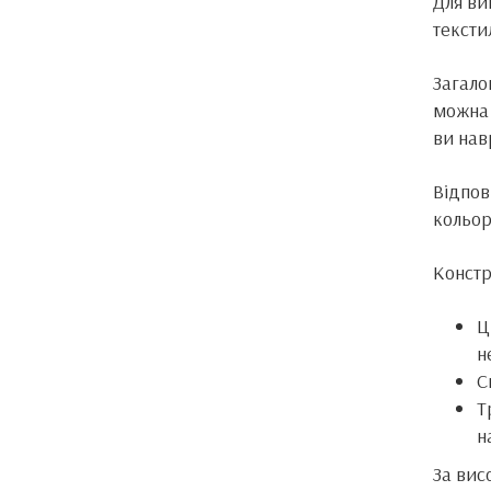
Для ви
тексти
Загало
можна
ви нав
Відпов
кольор
Констр
Ц
н
С
Т
н
За вис