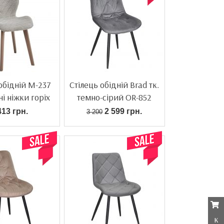
обідній M-237
Стілець обідній Brad тк.
і ніжки горіх
темно-сірий OR-852
413 грн.
2 599 грн.
3 200
к