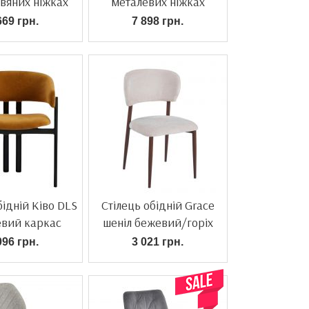
вяних ніжках
металевих ніжках
669 грн.
7 898 грн.
бідній Ківо DLS
Стілець обідній Grace
евий каркас
шеніл бежевий/горіх
096 грн.
3 021 грн.