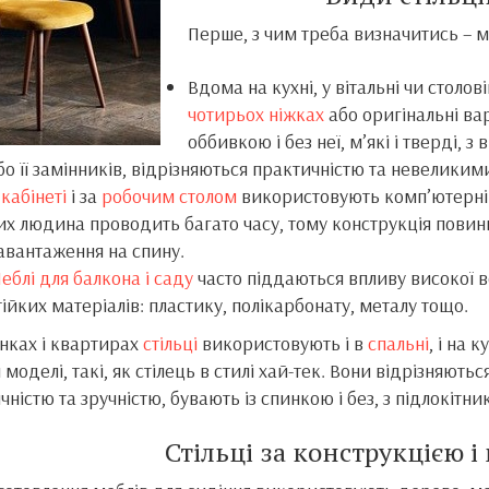
Перше, з чим треба визначитись – м
Вдома на кухні, у вітальні чи столов
чотирьох ніжках
або оригінальні вар
оббивкою і без неї, м’які і тверді,
бо її замінників, відрізняються практичністю та невелики
В
кабінеті
і за
робочим столом
використовують комп’ютерн
их людина проводить багато часу, тому конструкція пови
авантаження на спину.
еблі для балкона і саду
часто піддаються впливу високої в
тійких матеріалів: пластику, полікарбонату, металу тощо.
нках і квартирах
стільці
використовують і в
спальні
, і на ку
 моделі, такі, як стілець в стилі хай-тек. Вони відрізняють
чністю та зручністю, бувають із спинкою і без, з підлокітн
Стільці за конструкцією і