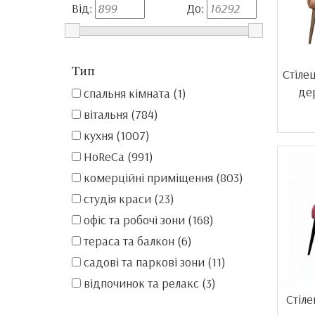
Від:
До:
Тип
Стіле
де
спальня кімната (1)
вітальня (784)
кухня (1007)
HoReCa (991)
комерційні приміщення (803)
студія краси (23)
офіс та робочі зони (168)
тераса та балкон (6)
садові та паркові зони (11)
відпочинок та релакс (3)
Стіле