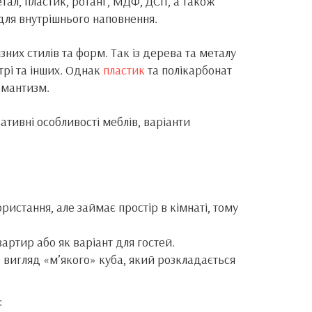
тал, пластик, ротанг, МДФ, ДСП, а також
 для внутрішнього наповнення.
зних стилів та форм. Так із дерева та металу
нтрі та інших. Однак
пластик
та полікарбонат
омантизм.
ративні особливості меблів, варіанти
истання, але займає простір в кімнаті, тому
вартир або як варіант для гостей.
 вигляд «м’якого» куба, який розкладається
: