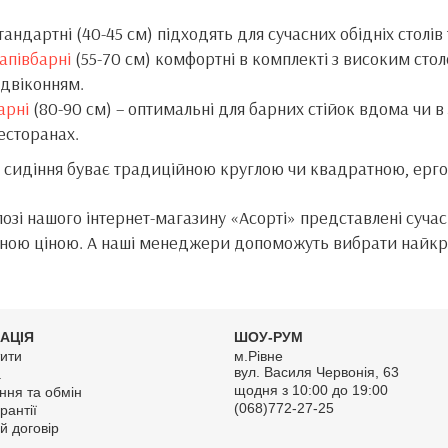
тандартні (40-45 см) підходять для сучасних обідніх столів
апівбарні
(55-70 см) комфортні в комплекті з високим стол
ідвіконням.
арні
(80-90 см) – оптимальні для барних стійок вдома чи в
есторанах.
сидіння буває традиційною круглою чи квадратною, ергон
лозі нашого інтернет-магазину «Асорті» представлені сучас
ною ціною. А наші менеджери допоможуть вибрати найкра
АЦІЯ
ШОУ-РУМ
ити
м.Рівне
вул. Василя Червонія, 63
а
щодня з 10:00 до 19:00
ння та обмін
(068)772-27-25
рантії
й договір