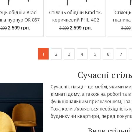
ець обідній Brad
Стілець обідній Brad тк.
Стілець
ина пурпур OR-857
коричневий PHL-402
тканина
2 599 грн.
2 599 грн.
 200
3 200
3 200
1
2
3
4
5
6
7
Сучасні стіл
Сучасні стільці – це меблі, якими 
кімнаті дому, а також на роботі та в
функціональним призначенням, і за
Тож, коли з’являється необхідність 
будинку чи квартири, перед покупц
Види стільц