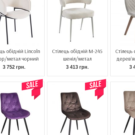
ць обідній Lincoln
Стілець обідній M-245
Стілець 
юр/метал чорний
шеніл/метал
дерев'ян
фарбований
3 752 грн.
3 413 грн.
3 