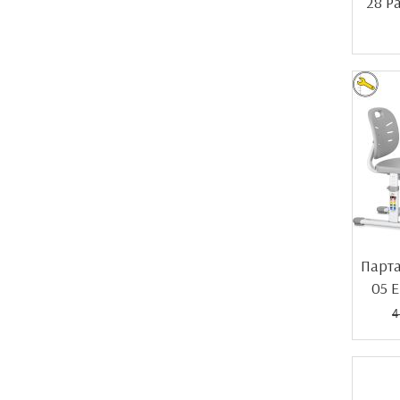
28 P
Парта
05 E
4