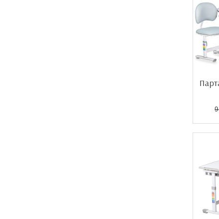
Парта
9
Акція!