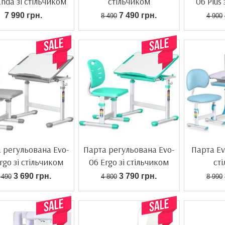
anda зі стільчиком
стільчиком
06 Plus
7 990 грн.
7 490 грн.
8 490
4 900
 регульована Evo-
Парта регульована Evo-
Парта Evo
rgo зі стільчиком
06 Ergo зі стільчиком
ст
3 690 грн.
3 790 грн.
 490
4 800
8 990