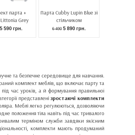
ект парта +
Парта Cubby Lupin Blue зі
 Littonia Grey
стільчиком
5 590 грн.
5 890 грн.
6 490
ручне та безпечне середовище для навчання.
браний комплект меблів, що включає парту та
 під час уроків, а й формування правильної
атегорії представлені
зростаючі комплекти
школяра. Меблі легко регулюються, дозволяючи
дне положення тіла навіть під час тривалого
 тривалим терміном служби завдяки якісним
ціональності, комплекти мають продуманий