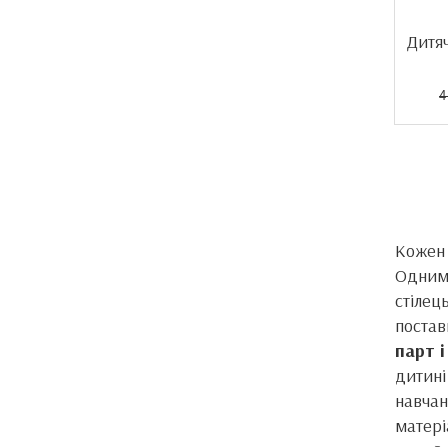
Дитяч
4
Кожен 
Одним 
стілец
постав
парт і
дитині
навчан
матері