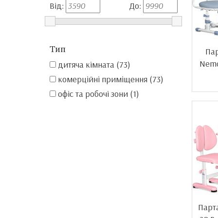
Від:
До:
Тип
Пар
Nemo
дитяча кімната (73)
комерційні приміщення (73)
офіс та робочі зони (1)
Акція!
Парт