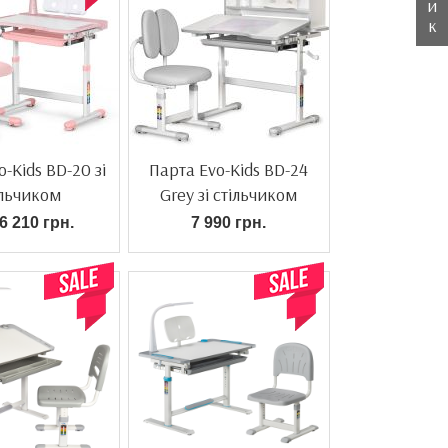
и
к
-Kids BD-20 зі
Парта Evo-Kids BD-24
ільчиком
Grey зі стільчиком
6 210 грн.
7 990 грн.