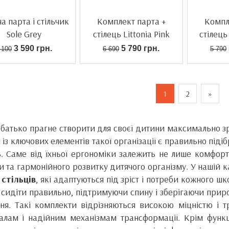
а парта і стільчик
Комплект парта +
Компл
Sole Grey
стілець Littonia Pink
стілець
3 590 грн.
5 790 грн.
 100
6 690
5 790
1
2
»
батько прагне створити для своєї дитини максимально з
із ключових елементів такої організації є правильно піді
ь. Саме від їхньої ергономіки залежить не лише комфорт
и та гармонійного розвитку дитячого організму. У нашій к
 стільців
, які адаптуються під зріст і потреби кожного 
 сидіти правильно, підтримуючи спину і зберігаючи приро
ня. Такі комплекти відрізняються високою міцністю і
алам і надійним механізмам трансформації. Крім функ