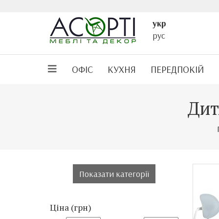
укр
рус
ОФІС
КУХНЯ
ПЕРЕДПОКІЙ
Дит
Акція!
Показати категорії
Ціна (грн)