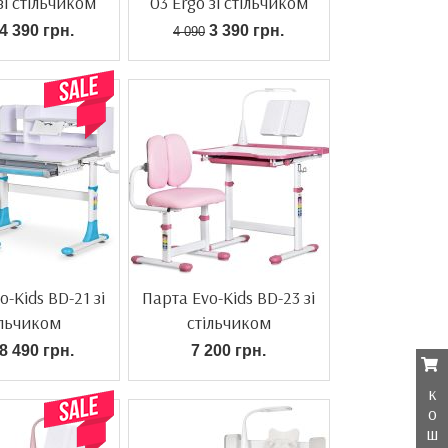
 зі стільчиком
03 Ergo зі стільчиком
4 390 грн.
3 390 грн.
4 090
-Kids BD-21 зі
Парта Evo-Kids BD-23 зі
ільчиком
стільчиком
8 490 грн.
7 200 грн.
к
о
ш