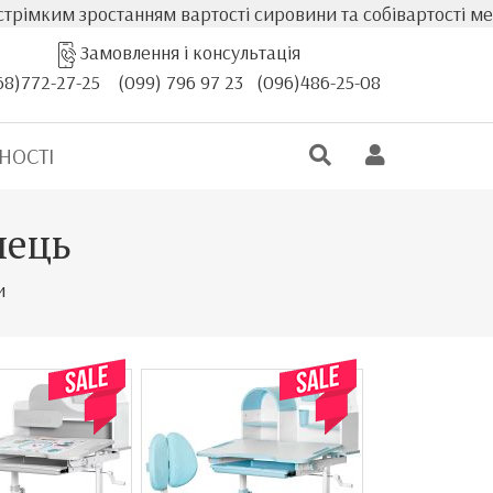
им зростанням вартості сировини та собівартості меблів, 
Замовлення і консультація
68)772-27-25
(099) 796 97 23
(096)486-25-08
НОСТІ
лець
и