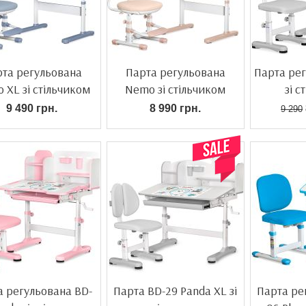
та регульована
Парта регульована
Парта ре
 XL зі стільчиком
Nemo зі стільчиком
зі с
9 490 грн.
8 990 грн.
9 290
а регульована BD-
Парта BD-29 Panda XL зі
Парта ре