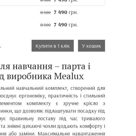
8 500
7 490
грн.
8 500
7 490
грн.
8 500
.
Купити в 1 клік
У кошик
ля навчання – парта і
ід виробника Mealux
альний навчальний комплект, створений для
 поєднує ергономіку, практичність і стильний
лементом комплекту є зручне крісло з
инки, що дозволяє підлаштувати посадку під
чує правильну поставу під час тривалого
 та знімні дихаючі чохли додають комфорту і
ння або заміни. Максимальне навантаження