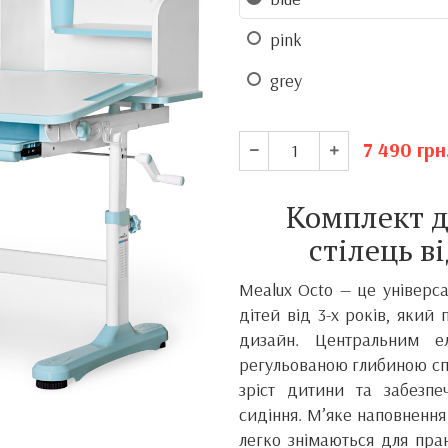
pink
grey
7 490
грн
Комплект д
стілець в
Mealux Octo — це універс
дітей від 3-х років, який
дизайн. Центральним е
регульованою глибиною сп
зріст дитини та забезпе
сидіння. М’яке наповнення
легко знімаються для пра