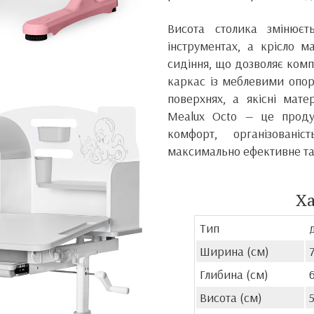
Висота столика змінює
інструментах, а крісло м
сидіння, що дозволяє ком
каркас із меблевими опора
поверхнях, а якісні мате
Mealux Octo — це проду
комфорт, організовані
максимально ефективне та
Х
Тип
Ширина (см)
Глибина (см)
Висота (см)
5