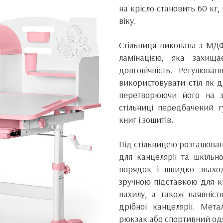
на крісло становить 60 кг
віку.
Стільниця виконана з МДФ
ламінацією, яка захищ
довговічність. Регулюва
використовувати стіл як д
перетворюючи його на з
стільниці передбачений г
книг і зошитів.
Під стільницею розташован
для канцелярії та шкіль
порядок і швидко знахо
зручною підставкою для к
нахилу, а також наявніст
дрібної канцелярії. Мет
рюкзак або спортивний одя