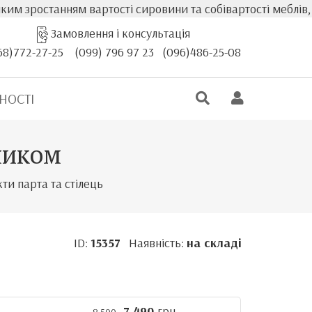
вартості сировини та собівартості меблів, фактична варті
Замовлення і консультація
68)772-27-25
(099) 796 97 23
(096)486-25-08
НОСТІ
ьчиком
ти парта та стілець
ID:
15357
Наявність:
на складі
7 490
грн.