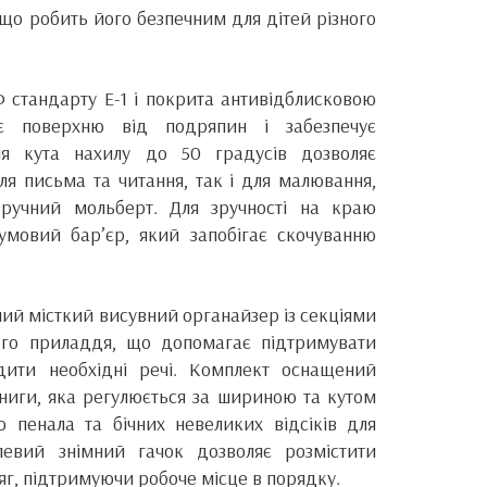
, що робить його безпечним для дітей різного
 стандарту Е-1 і покрита антивідблисковою
ає поверхню від подряпин і забезпечує
ння кута нахилу до 50 градусів дозволяє
ля письма та читання, так і для малювання,
ручний мольберт. Для зручності на краю
умовий бар’єр, який запобігає скочуванню
ий місткий висувний органайзер із секціями
ного приладдя, що допомагає підтримувати
дити необхідні речі. Комплект оснащений
ниги, яка регулюється за шириною та кутом
ю пенала та бічних невеликих відсіків для
алевий знімний гачок дозволяє розмістити
г, підтримуючи робоче місце в порядку.