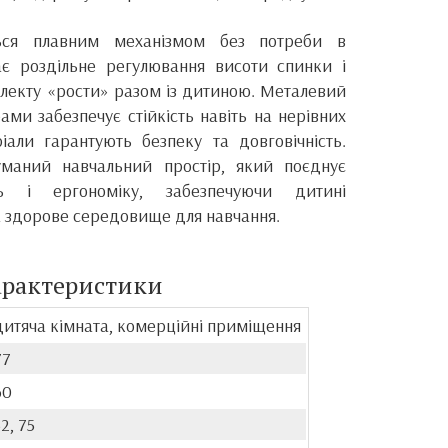
ться плавним механізмом без потреби в
ає роздільне регулювання висоти спинки і
плекту «рости» разом із дитиною. Металевий
ми забезпечує стійкість навіть на нерівних
ріали гарантують безпеку та довговічність.
маний навчальний простір, який поєднує
сть і ергономіку, забезпечуючи дитині
 здорове середовище для навчання.
арактеристики
дитяча кімната, комерційні приміщення
77
60
2, 75