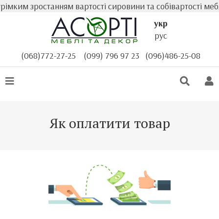
трімким зростанням вартості сировини та собівартості меб
укр
рус
(068)772-27-25
(099) 796 97 23
(096)486-25-08
Як оплатити товар