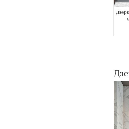
Дзерк
Дзе