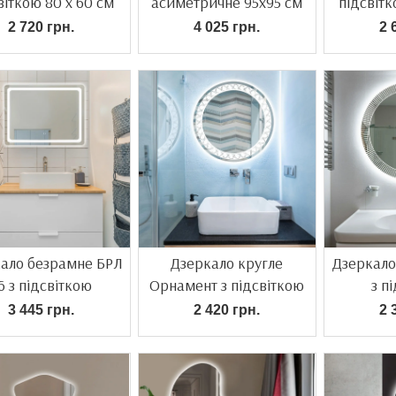
віткою 80 х 60 см
асиметричне 95х95 см
підсвітк
2 720 грн.
4 025 грн.
2 
ало безрамне БРЛ
Дзеркало кругле
Дзеркало
6 з підсвіткою
Орнамент з підсвіткою
з п
3 445 грн.
2 420 грн.
2 