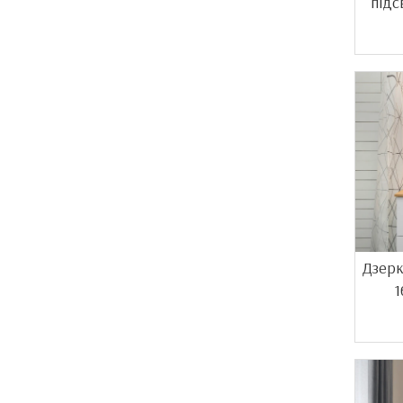
підс
Дзерк
1