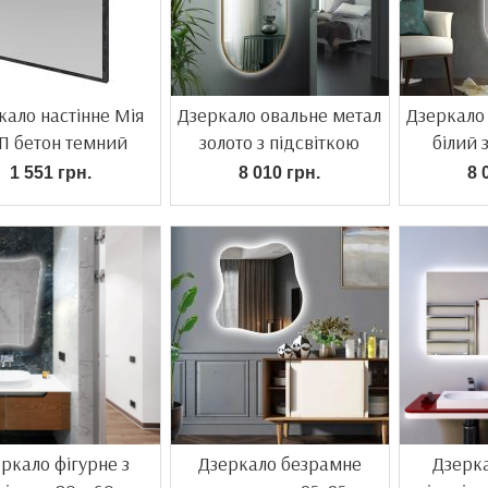
кало настінне Мія
Дзеркало овальне метал
Дзеркало
П бетон темний
золото з підсвіткою
білий 
1 551 грн.
8 010 грн.
8 
ркало фігурне з
Дзеркало безрамне
Дзерка