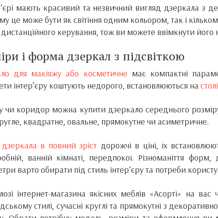
р’єрі мають красивий та незвичний вигляд дзеркала з де
му це може бути як світіння одним кольором, так і кільком
 дистанційного керування, тож ви можете ввімкнути його н
іри і форма дзеркал з підсвіткою
ало для макіяжу або косметичне
має компактні параме
ти інтер’єру коштують недорого, встановлюються на
столі
у чи коридор можна купити дзеркало середнього розміру
 кругле, квадратне, овальне, прямокутне чи асиметричне.
 дзеркала в повний зріст
дорожчі в ціні, їх встановлюю
обній, ванній кімнаті, передпокої. Різноманіття форм,
три варто обирати під стиль інтер’єру та потреби користу
лозі інтернет-магазина якісних меблів «Асорті» на вас
удському стилі, сучасні круглі та прямокутні з декоративн
у. Обрати потрібну модель, розміри та оформлення ви м