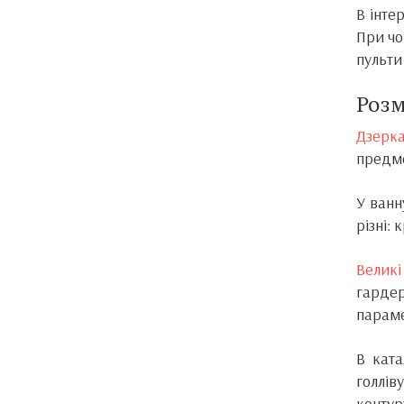
В інте
При чо
пульти
Розм
Дзерк
предме
У ванн
різні:
Великі
гардер
параме
В ката
голлів
контур