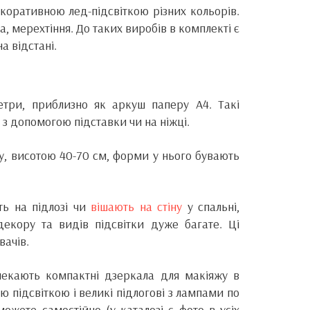
коративною лед-підсвіткою різних кольорів.
а, мерехтіння. До таких виробів в комплекті є
а відстані.
три, приблизно як аркуш паперу А4. Такі
з допомогою підставки чи на ніжці.
, висотою 40-70 см, форми у нього бувають
ть на підлозі чи
вішають на стіну
у спальні,
 декору та видів підсвітки дуже багате. Ці
вачів.
 чекають компактні дзеркала для макіяжу в
ою підсвіткою і великі підлогові з лампами по
ожете самостійно (у каталозі є фото в усіх