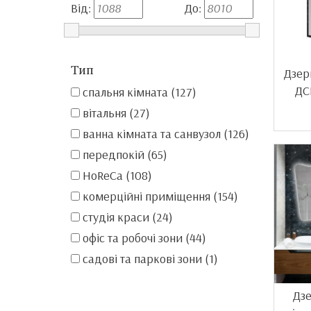
Від:
До:
Тип
Дзер
ДС
спальня кімната (127)
вітальня (27)
ванна кімната та санвузол (126)
передпокій (65)
HoReCa (108)
комерційні приміщення (154)
студія краси (24)
офіс та робочі зони (44)
садові та паркові зони (1)
Дзе