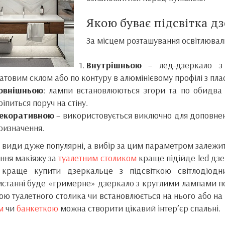
Якою буває підсвітка д
За місцем розташування освітлюваль
Внутрішньою
– лед-дзеркало з 
атовим склом або по контуру в алюмінієвому профілі з пл
овнішньою
: лампи встановлюються згори та по обидва
ріпиться поруч на стіну.
екоративною
– використовується виключно для доповнен
ризначення.
и види дуже популярні, а вибір за цим параметром залежит
ння макіяжу за
туалетним столиком
краще підійде led дзер
 краще купити дзеркальце з підсвіткою світлодіод
станні буде «гримерне» дзеркало з круглими лампами п
ою туалетного столика чи встановлюється на нього або н
м
чи
банкеткою
можна створити цікавий інтер’єр спальні.