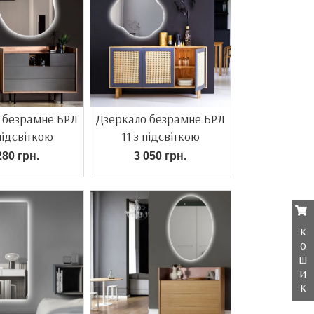
 безрамне БРЛ
Дзеркало безрамне БРЛ
підсвіткою
11 з підсвіткою
280 грн.
3 050 грн.
к
о
ш
и
к