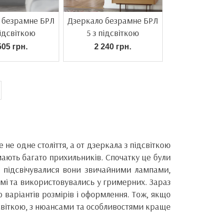
 безрамне БРЛ
Дзеркало безрамне БРЛ
підсвіткою
5 з підсвіткою
505 грн.
2 240 грн.
е одне століття, а от дзеркала з підсвіткою
мають багато прихильників. Спочатку це були
, підсвічувалися вони звичайними лампами,
амі та використовувались у гримерних. Зараз
о варіантів розмірів і оформлення. Тож, якщо
світкою, з нюансами та особливостями краще