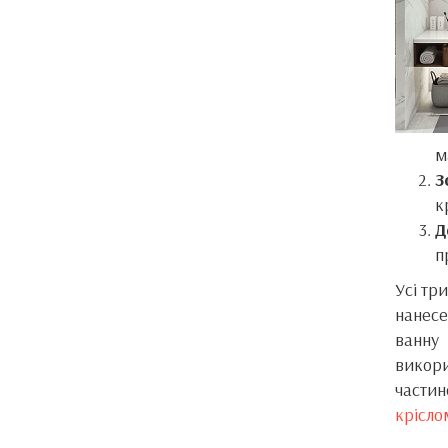
м
З
к
Д
п
Усі тр
нанесе
ванну
викори
частин
крісло