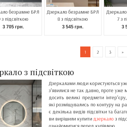
ало безрамне БРЛ
Дзеркало безрамне БРЛ
Дзеркало
9 з підсвіткою
8 з підсвіткою
7 з 
3 705 грн.
3 545 грн.
3 
1
2
3
»
ркало з підсвіткою
Дзеркалами люди користуються уже н
з’явилися не так давно, проте уже 
досить великі предмети інтер’єру
які розміщувались по контуру на р
є декілька видів підсвітки та багат
ви вирішили купити
дзеркало
з під
ознайомитися перед купівлею.