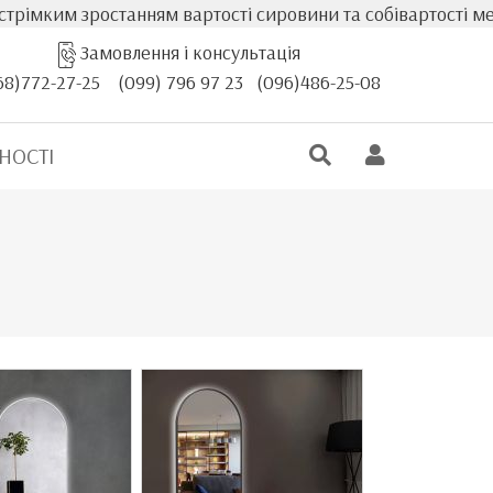
останням вартості сировини та собівартості меблів, факти
Замовлення і консультація
68)772-27-25
(099) 796 97 23
(096)486-25-08
НОСТІ