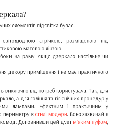
зеркала?
них елементів підсвітка буває:
світодіодною стрічкою, розміщеною під
астиковою матовою лінзою.
 боки на раму, якщо дзеркало настільне чи
ня декору приміщення і не має практичного
ь виключно від потреб користувача. Так, для
кало, а для гоління та гігієнічних процедур у
ними лампами. Ефектним і практичним у
о периметру в
стилі модерн
. Воно зазвичай є
а комод. Доповнивши цей дует
м’яким пуфом
,