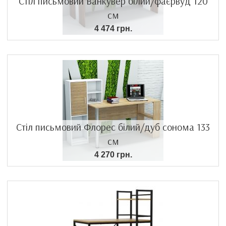
Стіл письмовий Ванкувер білий/фаєрвуд 120
см
4 474 грн.
Стіл письмовий Флорес білий/дуб сонома 133
см
4 270 грн.