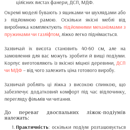
цілісних листах фанери, ДСП, МДФ.
Окремі моделі бувають з ящиками чи шухлядами або
з підйомною рамою. Оскільки якісні меблі від
виробника комплектують
підйомними механізмами з
пружинами чи газліфтом
, ліжко легко піднімається.
Зазвичай їх висота становить 40-60 см, але на
замовлення для вас можуть зробити й вищі подіуми.
Корпус виготовляють із якісної міцної деревини,
ДСП
чи МДФ
– від чого залежить ціна готового виробу.
Зазвичай роблять ці ліжка з високою спинкою, що
забезпечує додатковий комфорт під час відпочинку,
перегляду фільмів чи читання.
До переваг двоспальних ліжок-подіумів
належать:
Практичність
: оскільки подіум розташовується