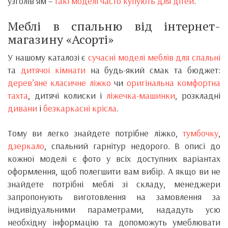
узголів’ям –
такі моделі часто купують для дітей
.
Меблі в спальню від інтернет-
магазину «Асорті»
У нашому каталозі є
сучасні моделі меблів для спальні
та
дитячої кімнати
на будь-який смак та бюджет:
дерев’яне класичне ліжко
чи
оригінальна комфортна
тахта
, дитячі колиски і
ліжечка-машинки
, розкладні
дивани
і
безкаркасні крісла
.
Тому ви легко знайдете потрібне ліжко,
тумбочку
,
дзеркало
, спальний гарнітур недорого. В описі до
кожної моделі є фото у всіх доступних варіантах
оформлення, щоб полегшити вам вибір. А якщо ви не
знайдете потрібні меблі зі складу, менеджери
запропонують виготовлення на замовлення за
індивідуальними параметрами, нададуть усю
необхідну інформацію та допоможуть умеблювати