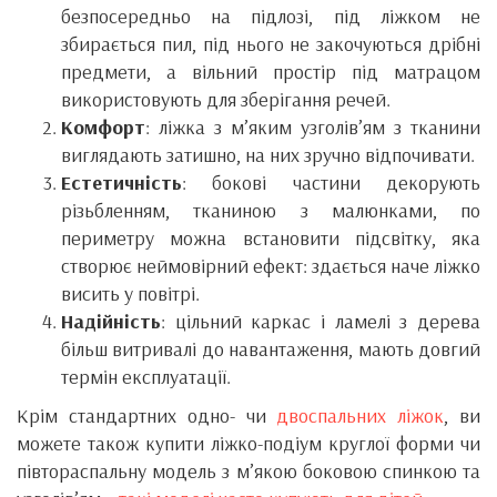
безпосередньо на підлозі, під ліжком не
збирається пил, під нього не закочуються дрібні
предмети, а вільний простір під матрацом
використовують для зберігання речей.
Комфорт
: ліжка з м’яким узголів’ям з тканини
виглядають затишно, на них зручно відпочивати.
Естетичність
: бокові частини декорують
різьбленням, тканиною з малюнками, по
периметру можна встановити підсвітку, яка
створює неймовірний ефект: здається наче ліжко
висить у повітрі.
Надійність
: цільний каркас і ламелі з дерева
більш витривалі до навантаження, мають довгий
термін експлуатації.
Крім стандартних одно- чи
двоспальних ліжок
, ви
можете також купити ліжко-подіум круглої форми чи
півтораспальну модель з м’якою боковою спинкою та