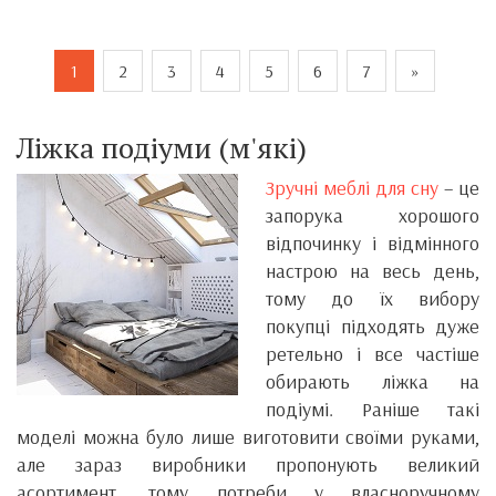
1
2
3
4
5
6
7
»
Ліжка подіуми (м'які)
Зручні меблі для сну
– це
запорука хорошого
відпочинку і відмінного
настрою на весь день,
тому до їх вибору
покупці підходять дуже
ретельно і все частіше
обирають ліжка на
подіумі. Раніше такі
моделі можна було лише виготовити своїми руками,
але зараз виробники пропонують великий
асортимент, тому потреби у власноручному