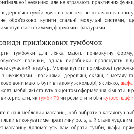
ригінально і незвично, але не втрачають практичних функц
ні дерев’яні тумби для спальні теж не втрачають попиту
 не обов'язково купити спальні модульні системи, 
иментувати зі стилями, формами і фактурами.
овиди приліжкових тумбочок
артні тумбочки для ліжка мають прямокутну форму
шовуються полички, однак виробники пропонують під
єте сучасний інтер’єр. Можна купити приліжкові тумбочки 
 з шухлядами і полицями: дерев’яні, скляні, з металу та 
зково вони мають бути в такому ж кольорі, як ліжко,
шафа 
 жовті меблі, які стануть акцентом оформлення кімнати. Крі
використати, як
тумби ТВ
чи розмістити біля
кутової шафи
йте в наш меблевий магазин, щоб вибрати з каталогу на
 тільки виконуватиме практичну роль, а й стане чудови
ет-магазину допоможуть вам обрати тумби, шафи прямі