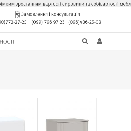
зростанням вартості сировини та собівартості меблів, фак
Замовлення і консультація
68)772-27-25
(099) 796 97 23
(096)486-25-08
НОСТІ