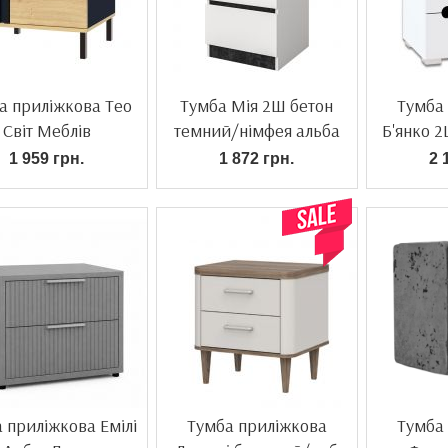
а приліжкова Тео
Тумба Мія 2Ш бетон
Тумба
Світ Меблів
темний/німфея альба
Б'янко 
1 959 грн.
1 872 грн.
2 
 приліжкова Емілі
Тумба приліжкова
Тумба