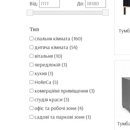
Від:
До:
Тип
Тумб
спальня кімната (160)
дитяча кімната (54)
вітальня (10)
передпокій (3)
кухня (1)
HoReCa (5)
комерційні приміщення (3)
студія краси (3)
офіс та робочі зони (4)
садові та паркові зони (1)
Тумба