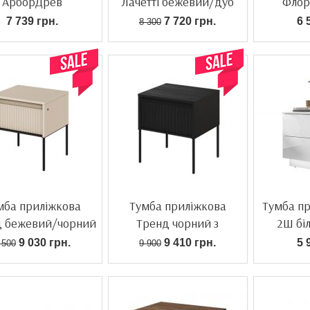
АрборДрев
Лачетті бежевий/дуб
Флор
валенсія
7 739 грн.
7 720 грн.
6 
8 300
мба приліжкова
Тумба приліжкова
Тумба пр
д бежевий/чорний
Тренд чорний з
2Ш бі
підсвіткою
9 030 грн.
9 410 грн.
5 
 500
9 900