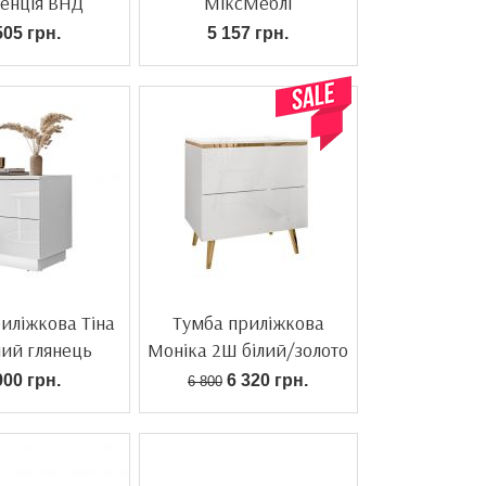
енція ВНД
МіксМеблі
505 грн.
5 157 грн.
иліжкова Тіна
Тумба приліжкова
лий глянець
Моніка 2Ш білий/золото
900 грн.
6 320 грн.
6 800