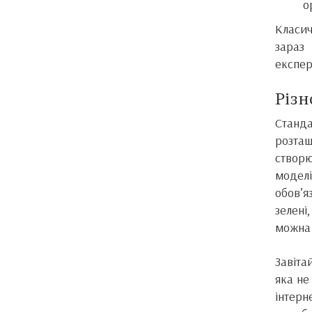
о
Класич
зараз
експер
Різн
Станд
розта
створю
моделі
обов’я
зелені,
можна 
Завіта
яка не
інтерн