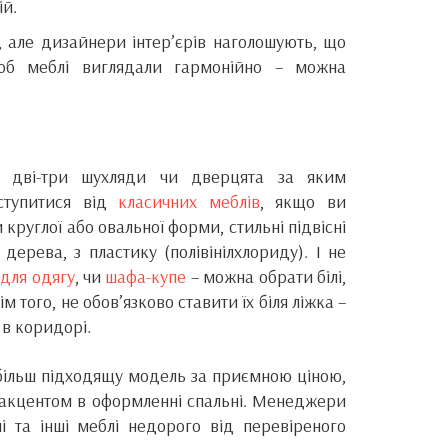
ій.
, але дизайнери інтер’єрів наголошують, що
щоб меблі виглядали гармонійно – можна
, дві-три шухляди чи дверцята за яким
ступитися від
класичних меблів
, якщо ви
круглої або овальної форми, стильні підвісні
дерева, з пластику (полівінілхлориду). І не
для одягу
, чи
шафа-купе
– можна обрати білі,
м того, не обов’язково ставити їх біля ліжка –
в коридорі.
йбільш підходящу модель за приємною ціною,
м акцентом в оформленні спальні. Менеджери
 та інші меблі недорого від перевіреного