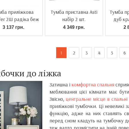
мба приліжкова
Тумба приставна Asti
Тумба пр
fer 2Ш радіка беж
набір 2 шт.
дуб кр
3 137 грн.
4 349 грн.
2 
1
2
3
4
5
6
бочки до ліжка
Затишна і
комфортна спальня
сприяє
меблювання цієї кімнати має бут
Звісно,
центральне місце в спальні
приліжкові тумбочки. Ці невеликі
функцію, адже на них ставлять св
перед сном кладуть на тумбочку до
теж варто розмістити на їхній пов