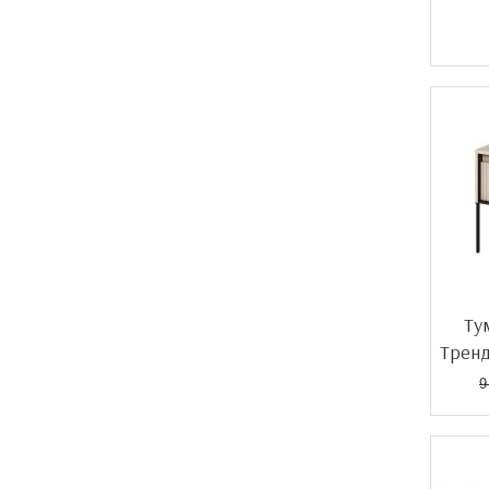
Акція!
Ту
Трен
9