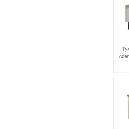
Ту
Adem