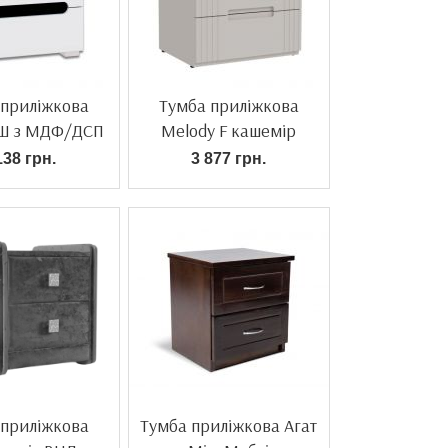
 приліжкова
Тумба приліжкова
2Ш з МДФ/ДСП
Melody F кашемір
138 грн.
3 877 грн.
 приліжкова
Тумба приліжкова Агат