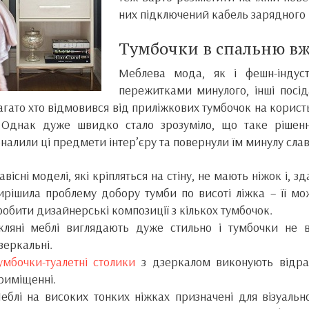
них підключений кабель зарядного
Тумбочки в спальню вже
Меблева мода, як і фешн-індуст
пережитками минулого, інші посід
агато хто відмовився від приліжкових тумбочок на користь
. Однак дуже швидко стало зрозуміло, що таке рішен
налили ці предмети інтер’єру та повернули їм минулу славу
авісні моделі, які кріпляться на стіну, не мають ніжок і, з
ирішила проблему добору тумби по висоті ліжка – її мож
робити дизайнерські композиції з кількох тумбочок.
кляні меблі виглядають дуже стильно і тумбочки не ви
зеркальні.
умбочки-туалетні столики
з дзеркалом виконують відраз
риміщенні.
еблі на високих тонких ніжках призначені для візуаль