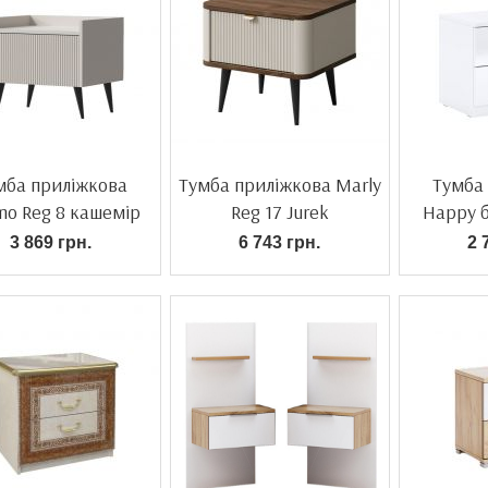
мба приліжкова
Тумба приліжкова Marly
Тумба
o Reg 8 кашемір
Reg 17 Jurek
Happy б
3 869 грн.
6 743 грн.
2 