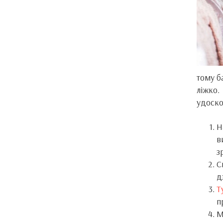
тому б
ліжко
удоско
Н
в
з
С
д
Т
п
М