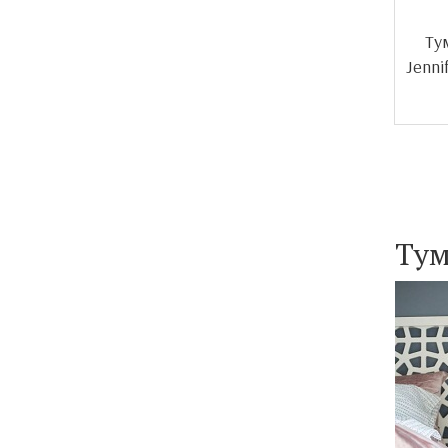
Ту
Jenni
Тум