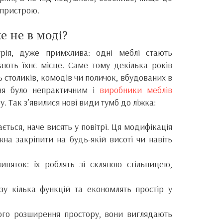
 пристрою.
 не в моді?
рія, дуже примхлива: одні меблі стають
ають їхнє місце. Саме тому декілька років
 столиків, комодів чи поличок, вбудованих в
ня було непрактичним і
виробники меблів
. Так з’явилися нові види тумб до ліжка:
дається, наче висять у повітрі. Ця модифікація
на закріпити на будь-якій висоті чи навіть
няток: їх роблять зі скляною стільницею,
у кілька функцій та економлять простір у
ного розширення простору, вони виглядають