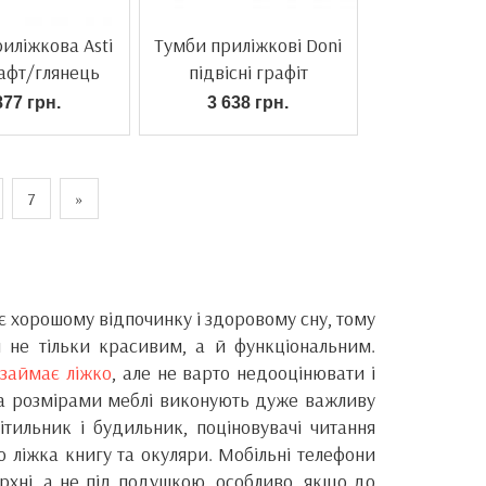
иліжкова Asti
Тумби приліжкові Doni
афт/глянець
підвісні графіт
білий
877 грн.
3 638 грн.
7
»
 хорошому відпочинку і здоровому сну, тому
и не тільки красивим, а й функціональним.
 займає ліжко
, але не варто недооцінювати і
 за розмірами меблі виконують дуже важливу
ітильник і будильник, поціновувачі читання
 ліжка книгу та окуляри. Мобільні телефони
ерхні, а не під подушкою, особливо, якщо до