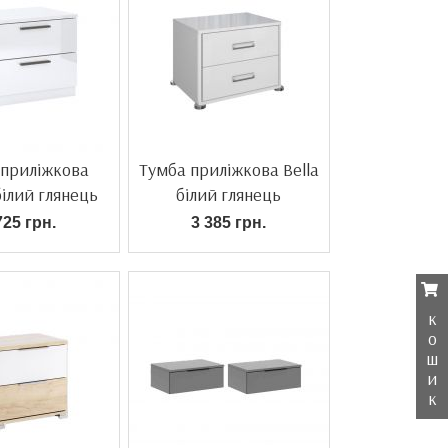
 приліжкова
Тумба приліжкова Bella
ілий глянець
білий глянець
725 грн.
3 385 грн.
к
о
ш
и
к