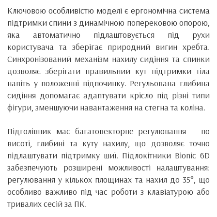
Ключовою особливістю моделі є ергономічна система
підтримки спини з динамічною поперековою опорою,
яка автоматично підлаштовується під рухи
користувача та зберігає природний вигин хребта.
Синхронізований механізм нахилу сидіння та спинки
дозволяє зберігати правильний кут підтримки тіла
навіть у положенні відпочинку. Регульована глибина
сидіння допомагає адаптувати крісло під різні типи
фігури, зменшуючи навантаження на стегна та коліна.
Підголівник має багатовекторне регулювання — по
висоті, глибині та куту нахилу, що дозволяє точно
підлаштувати підтримку шиї. Підлокітники Bionic 6D
забезпечують розширені можливості налаштування:
регулювання у кількох площинах та нахил до 35°, що
особливо важливо під час роботи з клавіатурою або
тривалих сесій за ПК.