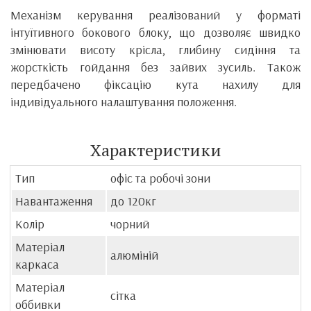
Механізм керування реалізований у форматі
інтуїтивного бокового блоку, що дозволяє швидко
змінювати висоту крісла, глибину сидіння та
жорсткість гойдання без зайвих зусиль. Також
передбачено фіксацію кута нахилу для
індивідуального налаштування положення.
Характеристики
Тип
офіс та робочі зони
Навантаження
до 120кг
Колір
чорний
Матеріал
алюміній
каркаса
Матеріал
сітка
оббивки