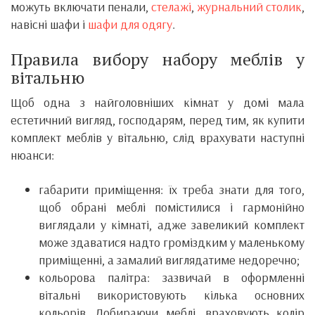
можуть включати пенали,
стелажі
,
журнальний столик
,
навісні шафи і
шафи для одягу
.
Правила вибору набору меблів у
вітальню
Щоб одна з найголовніших кімнат у домі мала
естетичний вигляд, господарям, перед тим, як купити
комплект меблів у вітальню, слід врахувати наступні
нюанси:
габарити приміщення: їх треба знати для того,
щоб обрані меблі помістилися і гармонійно
виглядали у кімнаті, адже завеликий комплект
може здаватися надто громіздким у маленькому
приміщенні, а замалий виглядатиме недоречно;
кольорова палітра: зазвичай в оформленні
вітальні використовують кілька основних
кольорів. Добираючи меблі, враховують колір