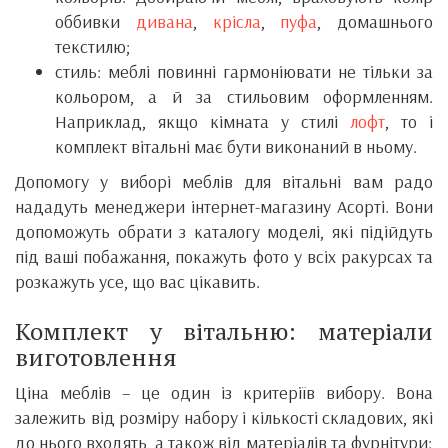
оббивки
дивана
,
крісла
,
пуфа
, домашнього
текстилю;
стиль: меблі повинні гармоніювати не тільки за
кольором, а й за стильовим оформленням.
Наприклад, якщо кімната у стилі
лофт
, то і
комплект вітальні має бути виконаний в ньому.
Допомогу у виборі меблів для вітальні вам радо
нададуть менеджери інтернет-магазину Асорті. Вони
допоможуть обрати з каталогу моделі, які підійдуть
під ваші побажання, покажуть фото у всіх ракурсах та
розкажуть усе, що вас цікавить.
Комплект у вітальню: матеріали
виготовлення
Ціна меблів – це один із критеріїв вибору. Вона
залежить від розміру набору і кількості складових, які
до нього входять, а також від матеріалів та фурнітури: