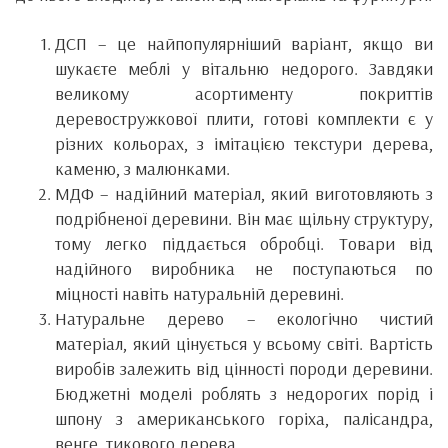
ДСП – це найпопулярніший варіант, якщо ви
шукаєте меблі у вітальню недорого. Завдяки
великому асортименту покриттів
деревостружкової плити, готові комплекти є у
різних кольорах, з імітацією текстури дерева,
каменю, з малюнками.
МДФ – надійний матеріал, який виготовляють з
подрібненої деревини. Він має щільну структуру,
тому легко піддається обробці. Товари від
надійного виробника не поступаються по
міцності навіть натуральній деревині.
Натуральне дерево – екологічно чистий
матеріал, який цінується у всьому світі. Вартість
виробів залежить від цінності породи деревини.
Бюджетні моделі роблять з недорогих порід і
шпону з американського горіха, палісандра,
венге, тикового дерева.