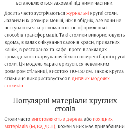
встановлюються заховані під ними частини.
Досить часто зустрічаються
журнальні
круглі столи.
Зазвичай їх розміри менші, ніж в обідніх, але вони не
поступаються за різноманітністю оформлення і
способів трансформації. Такі столики використовують
вдома, в залах очікування салонів краси, приватних
клінік, в ресторанах та кафе, проте в закладах
громадського харчування більш поширені барні круглі
столи. Ця модель характеризується невеликим
розміром стільниці, висотою 110-130 см. Також кругла
стільниця використовується в
дитячих моделях
столиків
.
Популярні матеріали круглих
столів
Столи часто
виготовляють з дерева
або
похідних
матеріалів (МДФ, ДСП)
, кожен з них має привабливий