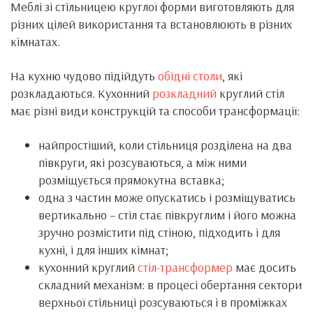
Меблі зі стільницею круглої форми виготовляють для
різних цілей використання та встановлюють в різних
кімнатах.
На кухню чудово підійдуть
обідні столи
, які
розкладаються. Кухонний
розкладний
круглий стіл
має різні види конструкцій та способи трансформації:
найпростіший, коли стільниця розділена на два
півкруги, які розсуваються, а між ними
розміщується прямокутна вставка;
одна з частин може опускатись і розміщуватись
вертикально – стіл стає півкруглим і його можна
зручно розмістити під стіною, підходить і для
кухні, і для інших кімнат;
кухонний круглий
стіл-трансформер
має досить
складний механізм: в процесі обертання сектори
верхньої стільниці розсуваються і в проміжках