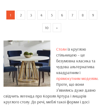
1
2
3
4
5
6
7
8
9
10
»
Столи
із круглою
стільницею – це
безумовна класика та
чудова альтернатива
квадратним і
прямокутним моделям
.
Проте, що вони
з’явились дуже давно
свідчить легенда про Короля Артура і лицарів
круглого столу. До речі, меблі такої форми і досі