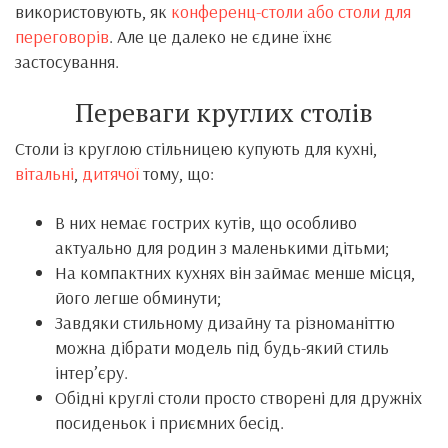
використовують, як
конференц-столи або столи для
переговорів
. Але це далеко не єдине їхнє
застосування.
Переваги круглих столів
Столи із круглою стільницею купують для кухні,
вітальні
,
дитячої
тому, що:
В них немає гострих кутів, що особливо
актуально для родин з маленькими дітьми;
На компактних кухнях він займає менше місця,
його легше обминути;
Завдяки стильному дизайну та різноманіттю
можна дібрати модель під будь-який стиль
інтер’єру.
Обідні круглі столи просто створені для дружніх
посиденьок і приємних бесід.