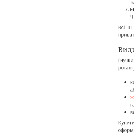
т
Е
Ч
Всі ці
приват
Види
Гнучки
ротанг
к
а
ж
г
в
Купити
оформи