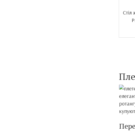
Стіл
P
Пле
елеган
ротанг
купують
Пере