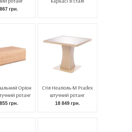
ний ротанг
каркасі зі сталі
867 грн.
нальний Оріон
Стіл Неаполь-М Pradex
тучний ротанг
штучний ротанг
855 грн.
18 849 грн.