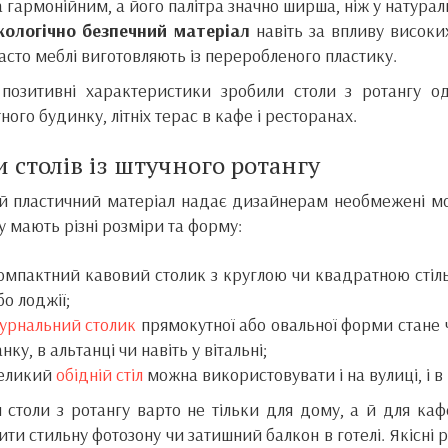
а гармонійним, а його палітра значно ширша, ніж у натурал
кологічно безпечний матеріал
навіть за впливу високи
асто меблі виготовляють із переробленого пластику.
 позитивні характеристики зробили столи з ротангу о
ного будинку, літніх терас в кафе і ресторанах.
 столів із штучного ротангу
й пластичний матеріал надає дизайнерам необмежені мож
у мають різні розміри та форму:
омпактний кавовий столик з круглою чи квадратною сті
бо лоджії;
урнальний столик
прямокутної або овальної форми стане 
анку, в альтанці чи навіть у вітальні;
еликий
обідній стіл
можна використовувати і на вулиці, і в
 столи з ротангу варто не тільки для дому, а й для ка
ти стильну фотозону чи затишний балкон в готелі. Якісні 