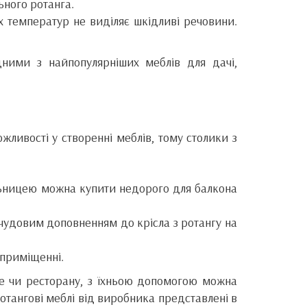
ьного ротанга.
х температур не виділяє шкідливі речовини.
дними з найпопулярніших меблів для дачі,
ливості у створенні меблів, тому столики з
льницею можна купити недорого для балкона
чудовим доповненням до крісла з ротангу на
 приміщенні.
фе чи ресторану, з їхньою допомогою можна
ротангові меблі від виробника представлені в