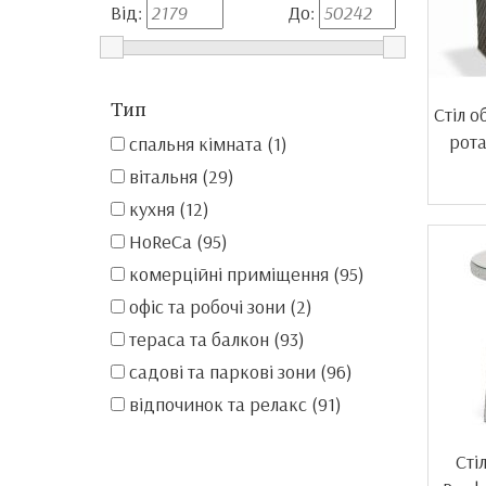
Від:
До:
Тип
Стіл о
рота
спальня кімната (1)
вітальня (29)
кухня (12)
HoReCa (95)
комерційні приміщення (95)
офіс та робочі зони (2)
тераса та балкон (93)
садові та паркові зони (96)
відпочинок та релакс (91)
Сті