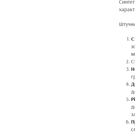
Синтет
характ
Штучни
С
з
м
С
Н
г
Д
д
Р
д
з
П
с