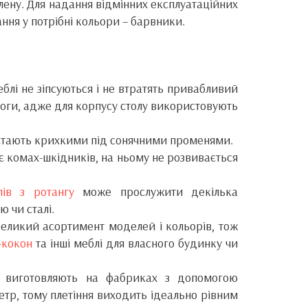
илену. Для надання відмінних експлуатаційних
ння у потрібні кольори – барвники.
еблі не зіпсуються і не втратять привабливий
оги, адже для корпусу столу використовують
е стають крихкими під сонячними променями.
є комах-шкідників, на ньому не розвивається
ів з ротангу
може прослужити декілька
ю чи сталі.
еликий асортимент моделей і кольорів, тож
-кокон
та інші меблі для власного будинку чи
нг виготовляють на фабриках з допомогою
тр, тому плетіння виходить ідеально рівним