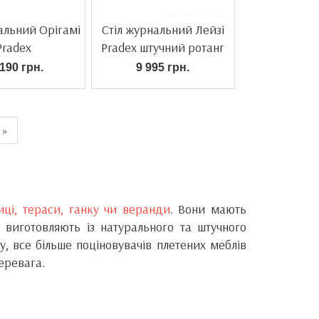
альний Орігамі
Стіл журнальний Лейзі
Pradex
Pradex штучний ротанг
190 грн.
9 995 грн.
»
иці, тераси, ганку чи веранди
. Вони мають
 виготовляють із натурального та штучного
у, все більше поціновувачів плетених меблів
перевага.