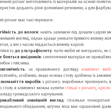
ичний ротанг виготовляють із матеріалів на основі поліет
еристик додають різні допоміжні речовини, а для фарбува
й ротанг має такі переваги:
тійкість до вологи
: навіть залишені під дощем садові м
овнішній вигляд, однак краще уникати прямого впливу вол
етал, а він з часом піддається впливу корозії.
тійкість
до ультрафіолету
: патіо-меблі не вигорають, н
е бояться шкідників
: синтетичний матеріал не приваблю
рибок і пліснява.
овговічність
: за правильного догляду
комплект мебл
есятиліть, особливо, якщо основа столу зроблена із алюміні
ізноманіття виробів
з ротангу: виробники пропонують в
о столу в комплект можна купити
стільці з ротангу
,
крісло
акладу громадського харчування.
ривабливий зовнішній вигляд
. Оскільки технорота
пеціального обладнання, штучна лоза має однаковий діаме