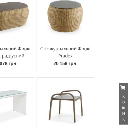
нальний Фіджі
Стіл журнальний Фіджі
x радіусний
Pradex
078 грн.
20 159 грн.
к
о
ш
и
к