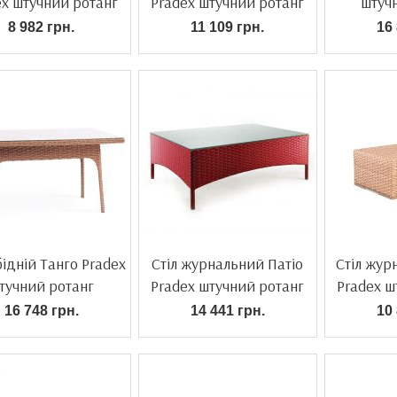
ex штучний ротанг
Pradex штучний ротанг
штуч
8 982 грн.
11 109 грн.
16 
бідній Танго Pradex
Стіл журнальний Патіо
Стіл жур
тучний ротанг
Pradex штучний ротанг
Pradex ш
16 748 грн.
14 441 грн.
10 