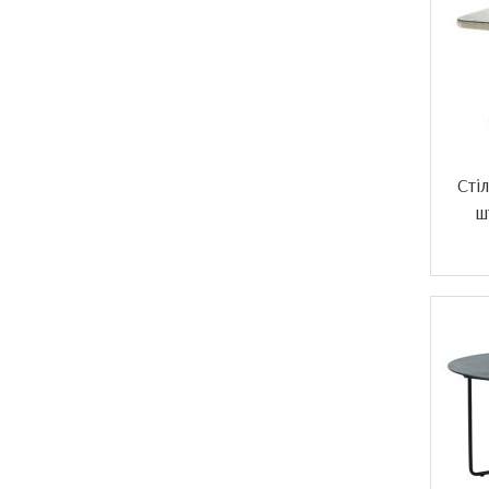
Сті
ш