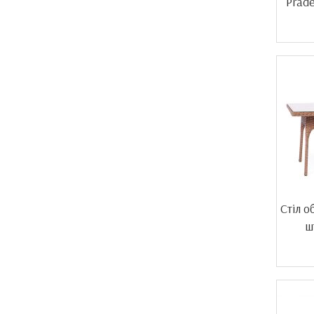
Prad
Стіл о
ш