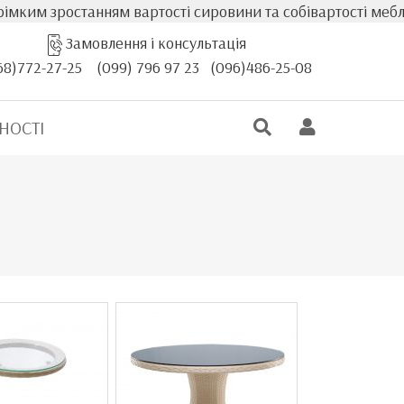
м зростанням вартості сировини та собівартості меблів, ф
Замовлення і консультація
68)772-27-25
(099) 796 97 23
(096)486-25-08
НОСТІ