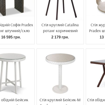
бідній Софія Pradex
Стіл круглий Catalina
Стіл жу
нг штучний/скло
ротанг коричневий
Pradex ш
16 595 грн.
2 179 грн.
13 
л обідній Бейсик
Стіл круглий Бейсик-М
Стіл обід