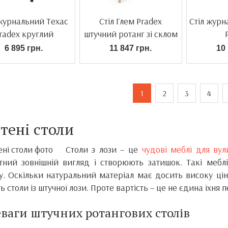
 журнальний Техас
Стіл Глем Pradex
Стіл журн
radex круглий
штучний ротанг зі склом
6 895 грн.
11 847 грн.
10 
1
2
3
4
тені столи
Столи з лози – це
чудові меблі для вул
тний зовнішній вигляд і створюють затишок. Такі меблі
у. Оскільки натуральний матеріал має досить високу цін
 столи із штучної лози. Проте вартість – це не єдина їхня 
ваги штучних ротангових столів