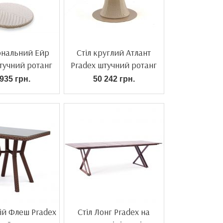
рнальний Ейр
Стіл круглий Атлант
тучний ротанг
Pradex штучний ротанг
935 грн.
50 242 грн.
ній Флеш Pradex
Стіл Лонг Pradex на