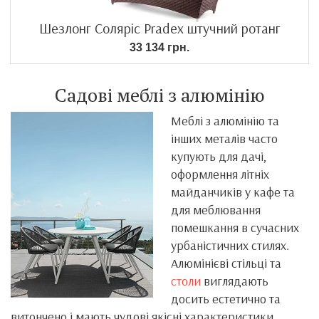
Шезлонг Соляріс Pradex штучний ротанг
33 134 грн.
Cадові меблі з алюмінію
Меблі з алюмінію та
інших металів часто
купують для дачі,
оформлення літніх
майданчиків у кафе та
для меблювання
помешкання в сучасних
урбаністичних стилях.
Алюмінієві стільці та
столи
виглядають
досить естетично та
витончено і мають чудові якісні характеристики.