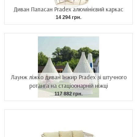
Диван Папасан Pradex алюмінієвий каркас
14 294 грн.
Лаунж ліжко диван Інжир Pradex зі штучного
ротанга на стаціоонарній ніжці
117 882 грн.