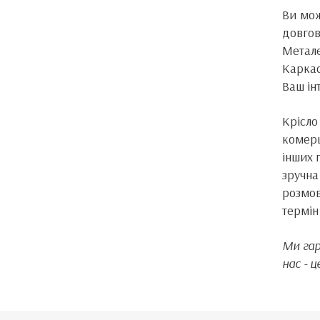
Ви мож
довгов
Метале
Каркас
Ваш ін
Крісл
комерц
інших 
зручна
розмов
термін
Ми гар
нас - ц