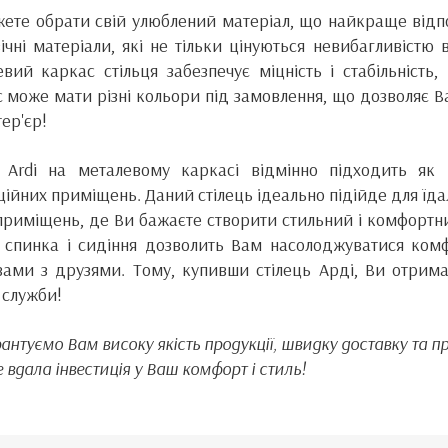
ете обрати свій улюблений матеріал, що найкраще відпо
ічні матеріали, які не тільки цінуються невибагливістю
вий каркас стільця забезпечує міцність і стабільність
 може мати різні кольори під замовлення, що дозволяє В
тер'єр!
о Ardi на металевому каркасі відмінно підходить як
ійних приміщень. Даний стілець ідеально підійде для їдаль
приміщень, де Ви бажаєте створити стильний і комфортни
 спинка і сидіння дозволить Вам насолоджуватися ко
ами з друзями. Тому, купивши стілець Арді, Ви отримає
 служби!
антуємо Вам високу якість продукції, швидку доставку та пр
е вдала інвестиція у Ваш комфорт і стиль!