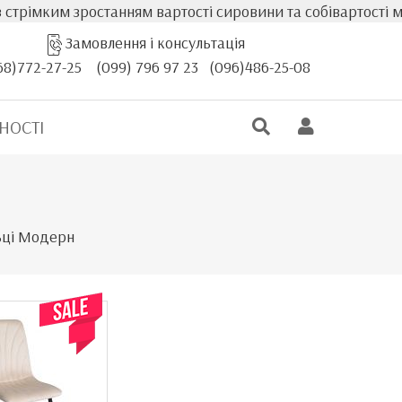
стрімким зростанням вартості сировини та собівартості ме
Замовлення і консультація
68)772-27-25
(099) 796 97 23
(096)486-25-08
НОСТІ
льці Модерн