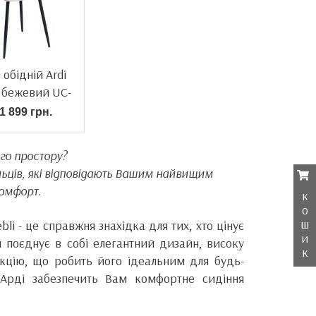
 обідній Ardi
 бежевий UC-
902
1 899 грн.
ого простору?
льців, які відповідають Вашим найвищим
комфорт.
к
о
ш
li - це справжня знахідка для тих, хто цінує
и
Він поєднує в собі елегантний дизайн, високу
к
рукцію, що робить його ідеальним для будь-
 Арді забезпечить Вам комфортне сидіння