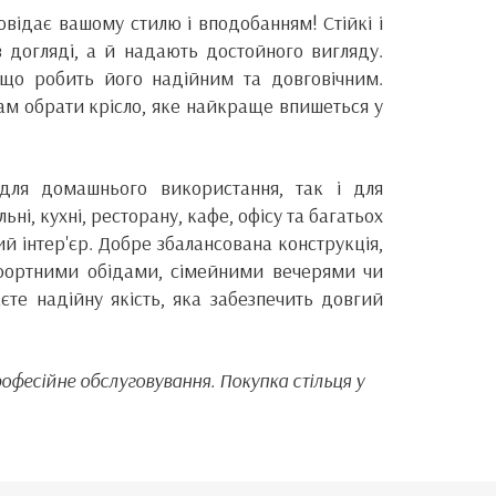
відає вашому стилю і вподобанням! Стійкі і
 в догляді, а й надають достойного вигляду.
, що робить його надійним та довговічним.
ам обрати крісло, яке найкраще впишеться у
 для домашнього використання, так і для
ні, кухні, ресторану, кафе, офісу та багатьох
й інтер'єр. Добре збалансована конструкція,
мфортними обідами, сімейними вечерями чи
те надійну якість, яка забезпечить довгий
офесійне обслуговування. Покупка стільця у