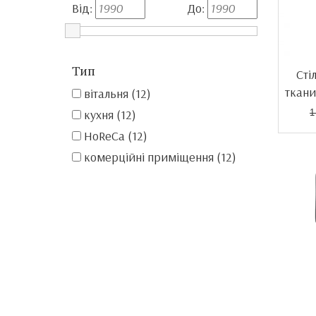
Від:
До:
Тип
Сті
ткани
вітальня (12)
кухня (12)
1
HoReCa (12)
комерційні приміщення (12)