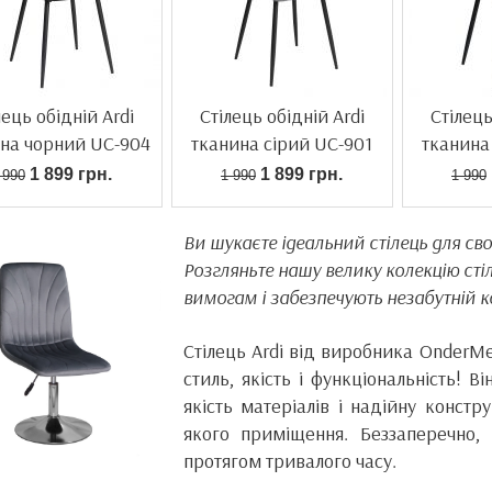
лець обідній Ardi
Стілець обідній Ardi
Стілець
на чорний UC-904
тканина сірий UC-901
тканина
1 899 грн.
1 899 грн.
 990
1 990
1 990
Ви шукаєте ідеальний стілець для св
Розгляньте нашу велику колекцію сті
вимогам і забезпечують незабутній 
Стілець Ardi від виробника OnderMeb
стиль, якість і функціональність! 
якість матеріалів і надійну конст
якого приміщення. Беззаперечно,
протягом тривалого часу.