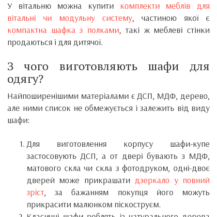
У вітальню можна купити
комплекти меблів для
вітальні чи модульну систему
, частиною якої є
компактна шафка з полками
, такі ж меблеві стінки
продаються і для дитячої.
З чого виготовляють шафи для
одягу?
Найпоширенішими матеріалами є ДСП, МДФ, дерево,
але ними список не обмежується і залежить від виду
шафи:
Для виготовлення корпусу шафи-купе
застосовують ДСП, а от двері бувають з МДФ,
матового скла чи скла з фотодруком, одні-двоє
дверей може прикрашати
дзеркало у повний
зріст
, за бажанням покупця його можуть
прикрасити малюнком піскоструєм.
Класичні шафи роблять із натурального дерева