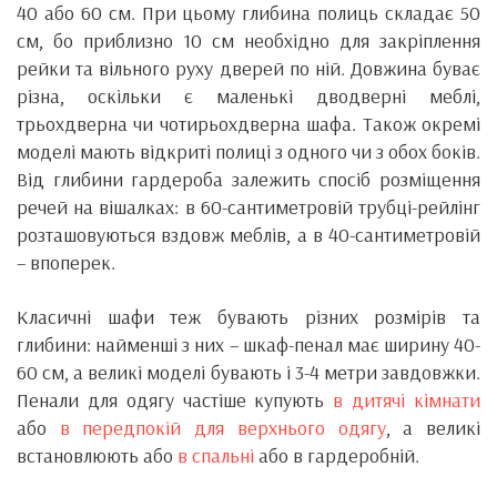
40 або 60 см. При цьому глибина полиць складає 50
см, бо приблизно 10 см необхідно для закріплення
рейки та вільного руху дверей по ній. Довжина буває
різна, оскільки є маленькі дводверні меблі,
трьохдверна чи чотирьохдверна шафа. Також окремі
моделі мають відкриті полиці з одного чи з обох боків.
Від глибини гардероба залежить спосіб розміщення
речей на вішалках: в 60-сантиметровій трубці-рейлінг
розташовуються вздовж меблів, а в 40-сантиметровій
– впоперек.
Класичні шафи теж бувають різних розмірів та
глибини: найменші з них – шкаф-пенал має ширину 40-
60 см, а великі моделі бувають і 3-4 метри завдовжки.
Пенали для одягу частіше купують
в дитячі кімнати
або
в передпокій для верхнього одягу
, а великі
встановлюють або
в спальні
або в гардеробній.