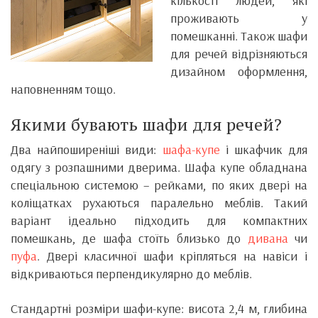
кількості людей, які
проживають у
помешканні. Також шафи
для речей відрізняються
дизайном оформлення,
наповненням тощо.
Якими бувають шафи для речей?
Два найпоширеніші види:
шафа-купе
і шкафчик для
одягу з розпашними дверима. Шафа купе обладнана
спеціальною системою – рейками, по яких двері на
коліщатках рухаються паралельно меблів. Такий
варіант ідеально підходить для компактних
помешкань, де шафа стоїть близько до
дивана
чи
пуфа
. Двері класичної шафи кріпляться на навіси і
відкриваються перпендикулярно до меблів.
Стандартні розміри шафи-купе: висота 2,4 м, глибина