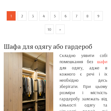
1
2
3
4
5
6
7
8
9
10
»
Шафа для одягу або гардероб
Складно уявити собі
помешкання без
шафи
для одягу, адже в
кожного є речі і їх
необхідно десь
зберігати. При цьому
розміри і місткість
гардеробу залежать від
кількості одягу та