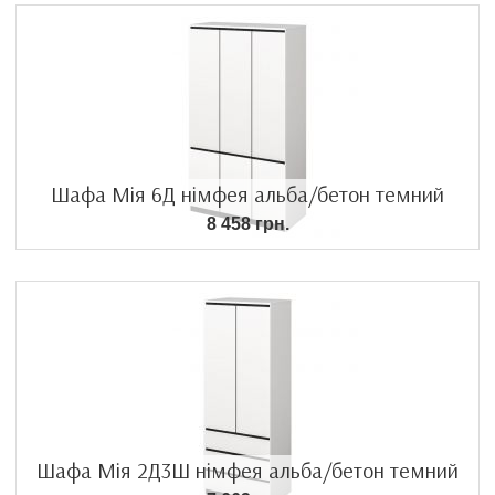
Шафа Мія 6Д німфея альба/бетон темний
8 458 грн.
Шафа Мія 2Д3Ш німфея альба/бетон темний