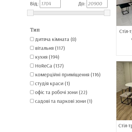
Від:
До:
Тип
Стіл-
дитяча кімната (8)
вітальня (117)
кухня (194)
HoReCa (137)
комерційні приміщення (116)
студія краси (1)
офіс та робочі зони (22)
садові та паркові зони (1)
Стіл-