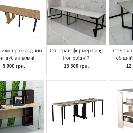
книжка розкладний
Стіл-трансформер Long
Стіл-тра
нг дуб аппалачі
Iron обідній
обідні
5 900 грн.
15 500 грн.
12 