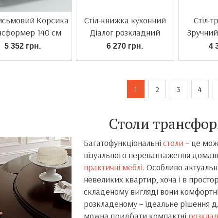
письмовий Корсика
Стіл-книжка кухонний
Стіл-
нсформер 140 см
Діалог розкладний
Зручний
5 352 грн.
6 270 грн.
4 
1
2
3
4
Столи трансфо
Багатофункціональні
столи
– це мож
візуального перевантаження домашн
практичні меблі
. Особливо актуаль
невеликих квартир, хоча і в просто
складеному вигляді вони комфортні
розкладеному – ідеальне рішення д
можна придбати компактні
розкладн