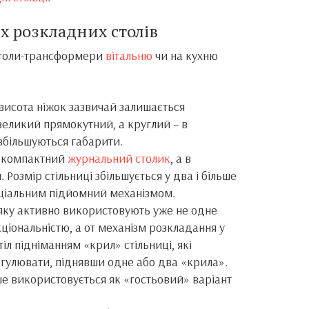
х розкладних столів
столи-трансформери
вітальню
чи на кухню
 висота ніжок зазвичай залишається
еликий прямокутний, а круглий – в
збільшуються габарити.
й компактний
журнальний столик
, а в
 Розмір стільниці збільшується у два і більше
еціальним підйомний механізмом.
 яку активно використовують уже не одне
кціональністю, а от механізм розкладання у
л підніманням «крил» стільниці, які
гулювати, піднявши одне або два «крила».
ше використовується як «гостьовий» варіант