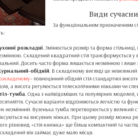
Види сучасни
За функціональним призначенням 
ь:
ухонні розкладні
. Змінюється розмір та форма стільниці,
езмінною. Складений квадратний стіл трансформується у в
вальний. Досить часто форма лишається незмінною і лише 
урнальний-обідній
. В складеному вигляді це невелики
озкладеному
– повноцінний обідній стіл стандартної висоти.
азів, а висота регулюється телескопічними ніжками чи сп
тіл-тумба
. Одна з найвідоміших та популярних моделей,
есятиліття. Сучасні варіанти відрізняються легкістю та фун
их незмінний. Вузенька тумба перетворюється у великий сті
іксуються на висувних ніжках. При цьому розмір можна ре
ого різновид «стіл-книжка» ще більш компактний та часті
 складений він займає дуже мало місця.