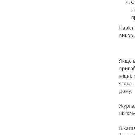
С
л
п
Навісн
викори
Якщо в
приваб
міцні,
ясена.
дому.
Журнал
ніжкам
В ката