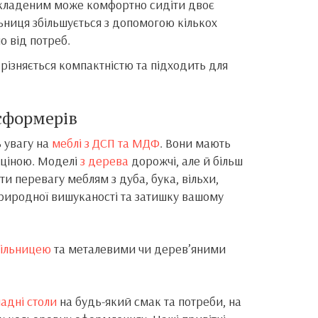
 складеним може комфортно сидіти двоє
льниця збільшується з допомогою кількох
 від потреб.
різняється компактністю та підходить для
сформерів
 увагу на
меблі з ДСП та МДФ
. Вони мають
ціною. Моделі
з дерева
дорожчі, але й більш
ти перевагу меблям з дуба, бука, вільхи,
 природної вишуканості та затишку вашому
тільницею
та металевими чи дерев’яними
адні столи
на будь-який смак та потреби, на