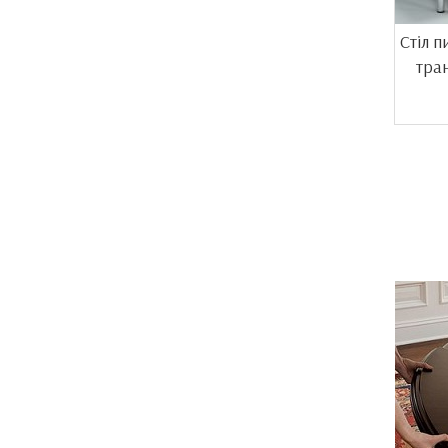
Стіл 
тра