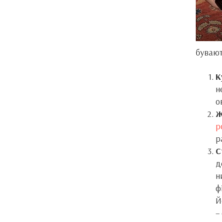
бувают
К
н
о
Ж
р
р
С
д
н
ф
Й
–