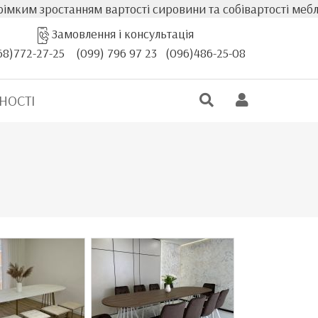
останням вартості сировини та собівартості меблів, факт
Замовлення і консультація
68)772-27-25
(099) 796 97 23
(096)486-25-08
НОСТІ