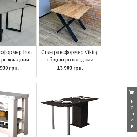
нсформер Iron
Стіл-трансформер Viking
й розкладний
обідній розкладний
900 грн.
13 900 грн.
к
о
ш
и
к