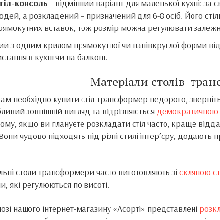
тіл-консоль
– відмінний варіант для маленької кухні: за
юдей, а розкладений – призначений для 6-8 осіб. Його сті
рямокутних вставок, тож розмір можна регулювати залежно
ий з одним крилом прямокутної чи напівкруглої форми від
стання в кухні чи на балконі.
Матеріали столів-тран
ам необхідно купити стіл-трансформер недорого, зверніть
ливий зовнішній вигляд та відрізняються
демократичною
 тому, якщо ви плануєте розкладати стіл часто, краще відда
 Вони чудово підходять під різні стилі інтер’єру, додають
ьні столи трансформери часто виготовляють зі
скляною с
и, які регулюються по висоті.
лозі нашого інтернет-магазину «Асорті» представлені
розкл