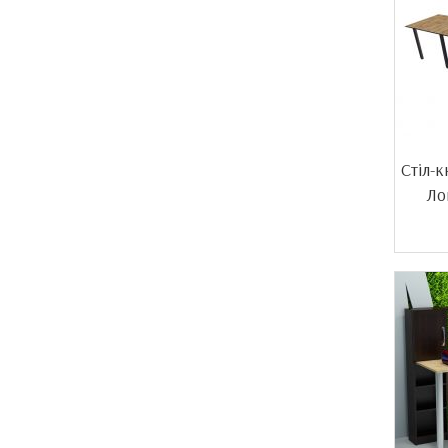
Стіл-
Ло