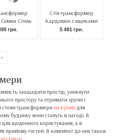
трансформер
Стіл-трансформер
 Гамма Стиль
Кардамон з ящиками
395 грн.
5 491 грн.
»
рмери
ливість заощадити простір, уникнути
ього простору та отримати зручні і
ні столи-трансформери
на кухню
для
рому будинку вони стануть в нагоді. В
 для щоденного користування, а в
ля прийому гостей. В комплект до них також
і стільці
.