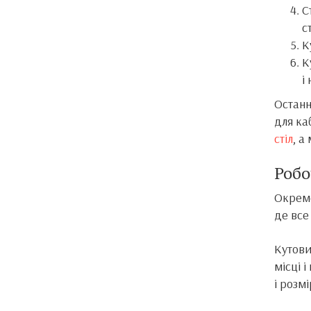
С
с
К
К
і
Останн
для ка
стіл
, а
Робо
Окреме
де все
Кутови
місці 
і розм