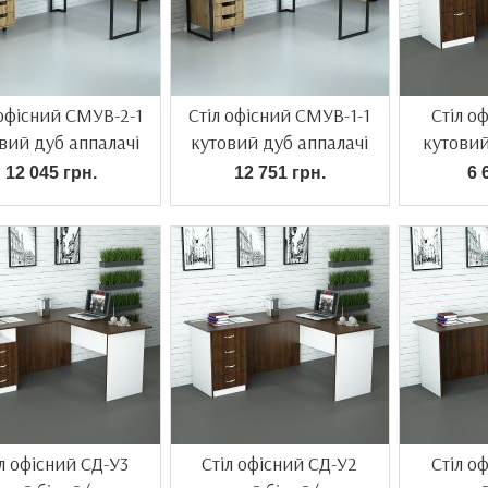
 офісний СМУВ-2-1
Стіл офісний СМУВ-1-1
Стіл о
вий дуб аппалачі
кутовий дуб аппалачі
кутовий
12 045 грн.
12 751 грн.
6 
л офісний СД-У3
Стіл офісний СД-У2
Стіл о