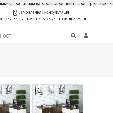
танням вартості сировини та собівартості меблів, фактичн
Замовлення і консультація
68)772-27-25
(099) 796 97 23
(096)486-25-08
НОСТІ