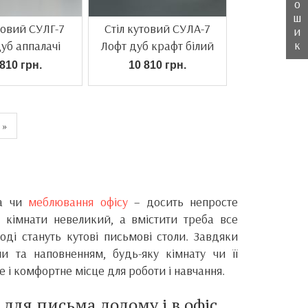
о
ш
товий СУЛГ-7
Стіл кутовий СУЛА-7
и
к
уб аппалачі
Лофт дуб крафт білий
810 грн.
10 810 грн.
»
ма чи
меблювання офісу
– досить непросте
р кімнати невеликий, а вмістити треба все
оді стануть кутові письмові столи. Завдяки
ми та наповненням, будь-яку кімнату чи її
 і комфортне місце для роботи і навчання.
 для письма додому і в офіс