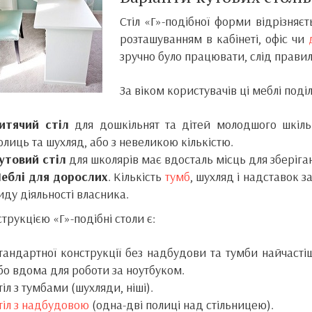
Стіл «Г»-подібної форми відрізня
розташуванням в кабінеті, офіс чи
зручно було працювати, слід прави
За віком користувачів ці меблі поді
итячий стіл
для дошкільнят та дітей молодшого шкільн
олиць та шухляд, або з невеликою кількістю.
утовий стіл
для школярів має вдосталь місць для зберіга
еблі для дорослих
. Кількість
тумб
, шухляд і надставок 
иду діяльності власника.
струкцією «Г»-подібні столи є:
тандартної конструкції без надбудови та тумби найчаст
бо вдома для роботи за ноутбуком.
тіл з тумбами (шухляди, ніші).
тіл з надбудовою
(одна-дві полиці над стільницею).