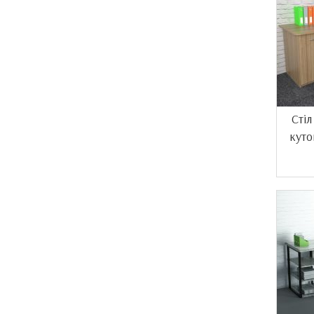
Сті
куто