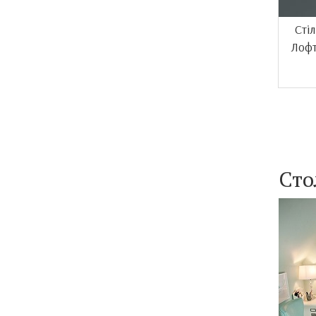
Сті
Лофт
Сто