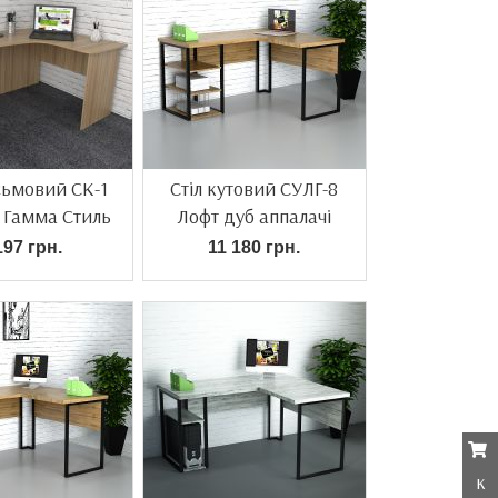
сьмовий СК-1
Стіл кутовий СУЛГ-8
 Гамма Стиль
Лофт дуб аппалачі
197 грн.
11 180 грн.
к