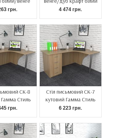
 білий/венге
венге/дуб крафт білий
120 см
263 грн.
4 474 грн.
сьмовий СК-8
Стіл письмовий СК-7
 Гамма Стиль
кутовий Гамма Стиль
445 грн.
6 223 грн.