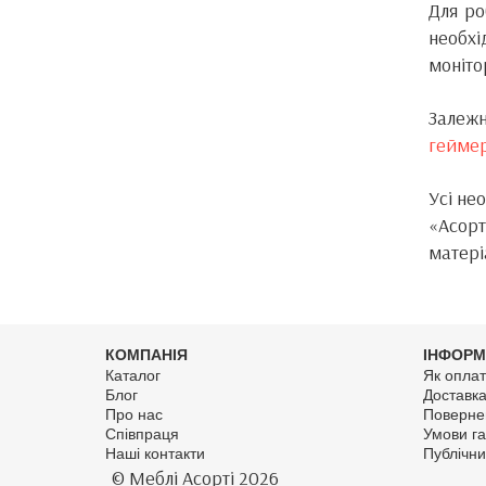
Для ро
необхі
моніто
Залеж
геймер
Усі не
«Асор
матері
КОМПАНІЯ
ІНФОРМ
Каталог
Як оплат
Блог
Доставк
Про нас
Поверне
Співпраця
Умови га
Наші контакти
Публічни
© Меблі Асорті 2026