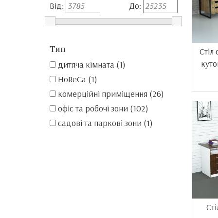
Від:
До:
Тип
Стіл
куто
дитяча кімната (1)
HoReCa (1)
комерційні приміщення (26)
офіс та робочі зони (102)
садові та паркові зони (1)
Сті