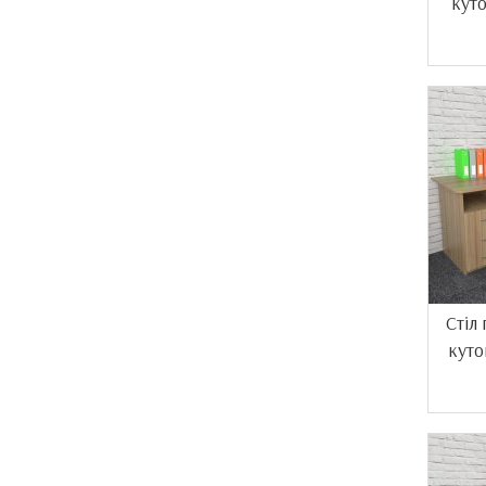
кут
Стіл
куто