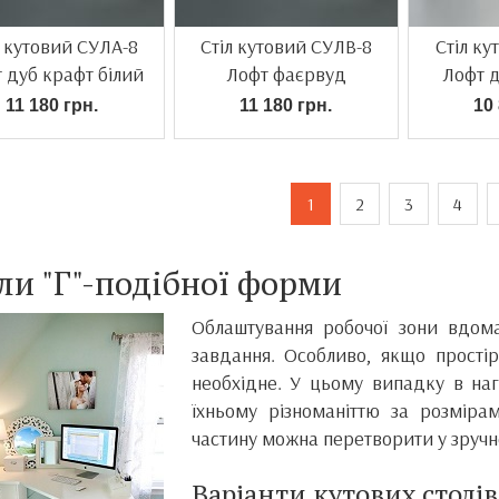
л кутовий СУЛА-8
Стіл кутовий СУЛВ-8
Стіл ку
 дуб крафт білий
Лофт фаєрвуд
Лофт д
11 180 грн.
11 180 грн.
10 
1
2
3
4
ли "Г"-подібної форми
Облаштування робочої зони вдо
завдання. Особливо, якщо прості
необхідне. У цьому випадку в наг
їхньому різноманіттю за розміра
частину можна перетворити у зручне
Варіанти кутових столів