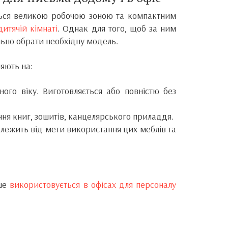
ється великою робочою зоною та компактним
дитячій кімнаті
. Однак для того, щоб за ним
льно обрати необхідну модель.
ляють на:
ого віку. Виготовляється або повністю без
ння книг, зошитів, канцелярського приладдя.
залежить від мети використання цих меблів та
іше
використовується в офісах для персоналу