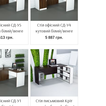
фісний СД-У5
Стіл офісний СД-У4
 білий/венге
кутовий білий/венге
613 грн.
5 887 грн.
фісний СД-У1
Стіл письмовий Кріт