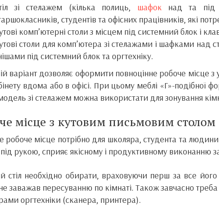
тіл зі стелажем (кілька полиць,
шафок
над та під с
таршокласників, студентів та офісних працівників, які потр
утові комп’ютерні столи з місцем під системний блок і кла
утові столи для комп’ютера зі стелажами і шафками над с
 нішами під системний блок та оргтехніку.
ій варіант дозволяє оформити повноцінне робоче місце з у
бінету вдома або в офісі. При цьому меблі «Г»-подібної ф
 модель зі стелажем можна використати для зонування кім
че місце з кутовим письмовим столом
 робоче місце потрібно для школяра, студента та людини
 під рукою, сприяє якісному і продуктивному виконанню з
й стіл необхідно обирати, враховуючи перш за все його
і не заважав пересуванню по кімнаті. Також завчасно треба
ірами оргтехніки (сканера, принтера).