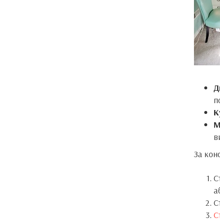
Д
п
К
М
в
За кон
С
а
С
С