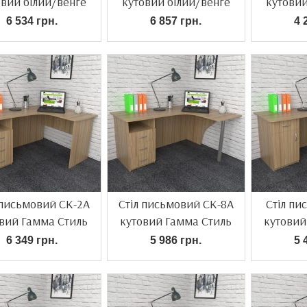
овий білий/венге
кутовий білий/венге
кутовий
6 534 грн.
6 857 грн.
4 
 письмовий СК-2А
Стіл письмовий СК-8А
Стіл пи
вий Гамма Стиль
кутовий Гамма Стиль
кутовий
6 349 грн.
5 986 грн.
5 