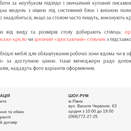
боти за ноутбуком підійде і звичайний кутовий письмов
дна модель з нішею під системний блок і виїзною поли
р знадобиться, якщо за столом часто пишуть, виконують к
но від виду та розмірів столу добирають стілець:
ер
ське крісло
чи
дитячий «зростаючий» стільчик
з підставко
обхідні меблі для облаштування робочої зони вдома чи в оф
ті» за доступною ціною. Наші менеджери радо допомо
алів, нададуть фото варіантів оформлення.
АЦІЯ
ШОУ-РУМ
ити
м.Рівне
вул. Василя Червонія, 63
а
щодня з 10:00 до 19:00
ння та обмін
(068)772-27-25
рантії
й договір