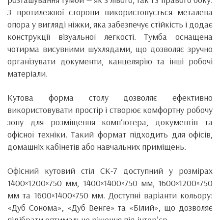
З протилежної сторони використовується металева
опора у вигляді ніжки, яка забезпечує стійкість і додає
конструкції візуальної легкості. Тумба оснащена
чотирма висувними шухлядами, що дозволяє зручно
організувати документи, канцелярію та інші робочі
матеріали.
Кутова форма столу дозволяє ефективно
використовувати простір і створює комфортну робочу
зону для розміщення комп’ютера, документів та
офісної техніки. Такий формат підходить для офісів,
домашніх кабінетів або навчальних приміщень.
Офісний кутовий стіл СК-7 доступний у розмірах
1400×1200×750 мм, 1400×1400×750 мм, 1600×1200×750
мм та 1600×1400×750 мм. Доступні варіанти кольору:
«Дуб Сонома», «Дуб Венге» та «Білий», що дозволяє
підібрати оптимальне рішення під інтер’єр.