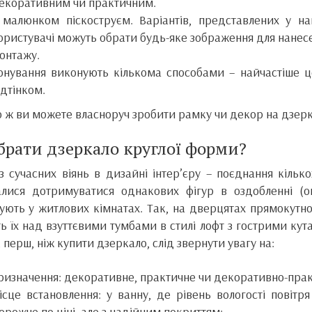
екоративним чи практичним.
 малюнком піскоструєм. Варіантів, представлених у н
ористувачі можуть обрати будь-яке зображення для нанесе
онтажу.
онування виконують кількома способами – найчастіше ц
ідтінком.
о ж ви можете власноруч зробити рамку чи декор на дзерка
брати дзеркало круглої форми?
з сучасних віянь в дизайні інтер’єру – поєднання кіль
лися дотримуватися однакових фігур в оздобленні (ок
ують у житлових кімнатах. Так, на дверцятах прямокутн
ь їх над взуттєвими тумбами в стилі лофт з гострими ку
 перш, ніж купити дзеркало, слід звернути увагу на:
ризначення: декоративне, практичне чи декоративно-прак
ісце встановлення: у ванну, де рівень вологості повіт
орожче по ціні, але з надійним покриттям;