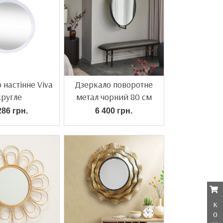
 настінне Viva
Дзеркало поворотне
кругле
метал чорний 80 см
286 грн.
6 400 грн.
к
о