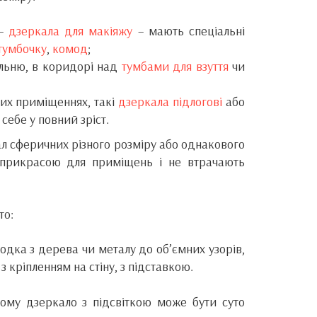
 –
дзеркала для макіяжу
– мають спеціальні
тумбочку
,
комод
;
пальню, в коридорі над
тумбами для взуття
чи
ких приміщеннях, такі
дзеркала підлогові
або
себе у повний зріст.
л сферичних різного розміру або однакового
ть прикрасою для приміщень і не втрачають
то:
бодка з дерева чи металу до об’ємних узорів,
 кріпленням на стіну, з підставкою.
ьому дзеркало з підсвіткою може бути суто