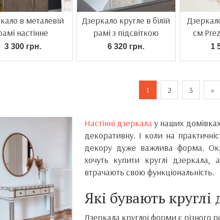
кало в металевій
Дзеркало кругле в білій
Дзеркал
рамі настінне
рамі з підсвіткою
см Prez
3 300 грн.
6 320 грн.
1 
1
2
3
»
Настінні дзеркала
у наших домівках 
декоративну. І коли на практичніс
декору дуже важлива форма. Окр
хочуть купити круглі дзеркала,
втрачають свою функціональність.
Які бувають круглі 
Дзеркала круглої форми є різного р