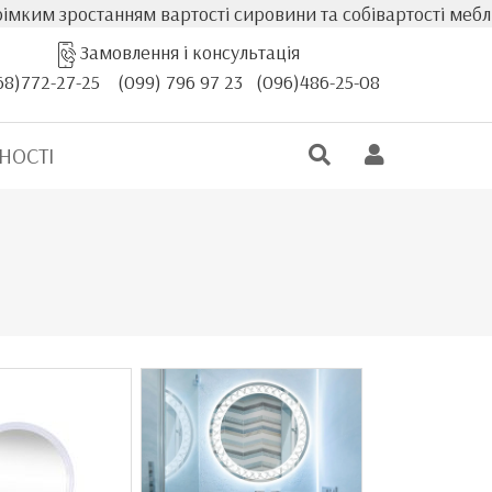
танням вартості сировини та собівартості меблів, фактичн
Замовлення і консультація
68)772-27-25
(099) 796 97 23
(096)486-25-08
НОСТІ