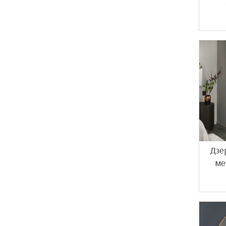
Дзе
ме