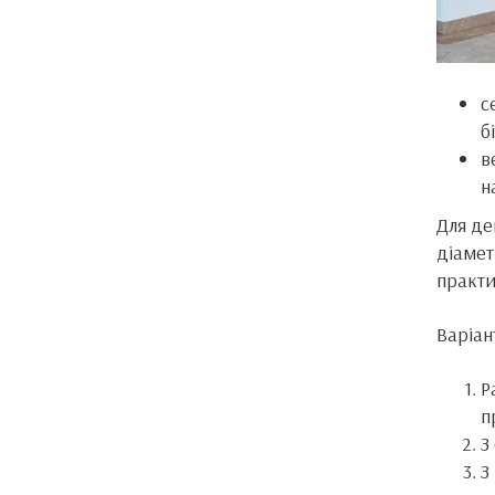
с
б
в
н
Для де
діамет
практи
Варіан
Р
п
З
З