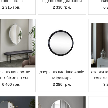
з підсвіткою
підсвіткою для ванни
золо
пі
2 315 грн.
2 330 грн.
6 
ркало поворотне
Дзеркало настінне Annie
Дзеркало
тал білий 80 см
МіроМарк
сонома 
6 400 грн.
3 286 грн.
3 