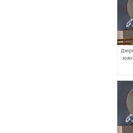
Дзер
золо