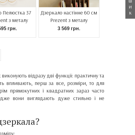
ш
и
к
о Пелюстка 37
Дзеркало настінне 60 см
ent з металу
Prezent з металу
595 грн.
3 569 грн.
виконують відразу дві функції: практичну та
ть впливають, перш за все, розміри, то для
ім прямокутних і квадратних зараз часто
 адже вони виглядають дуже стильно і не
дзеркала?
озміру: