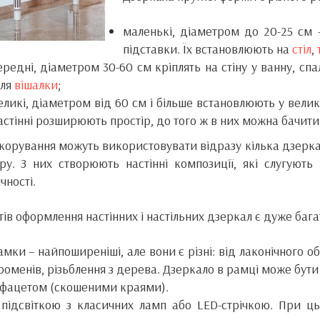
маленькі, діаметром до 20-25 см
підставки. Їх встановлюють на
стіл
,
ередні, діаметром 30-60 см кріплять на стіну у ванну, с
іля
вішалки
;
еликі, діаметром від 60 см і більше встановлюють у вели
астінні розширюють простір, до того ж в них можна бачити 
корування можуть використовувати відразу кілька дзерка
ру. З них створюють настінні композиції, які слугую
чності.
тів оформлення настінних і настільних дзеркал є дуже бага
амки – найпоширеніші, але вони є різні: від лаконічного о
роменів, різьблення з дерева. Дзеркало в рамці може бути з
 фацетом (скошеними краями).
 підсвіткою з класичних ламп або LED-стрічкою. При ц