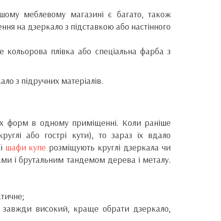
ашому меблевому магазині є багато, також
ння на дзеркало з підставкою або настінного
е кольорова плівка або спеціальна фарба з
ло з підручних матеріалів.
кох форм в одному приміщенні. Коли раніше
руглі або гострі кути), то зараз їх вдало
ої
шафи купе
розміщують круглі дзеркала чи
тами і брутальним тандемом дерева і металу.
тичне;
ря завжди високий, краще обрати дзеркало,