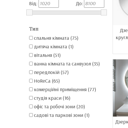
Від:
До:
Тип
Дзе
кругл
спальня кімната (75)
дитяча кімната (1)
вітальня (51)
ванна кімната та санвузол (35)
передпокій (57)
HoReCa (65)
комерційні приміщення (77)
студія краси (16)
офіс та робочі зони (20)
садові та паркові зони (1)
Дзерк