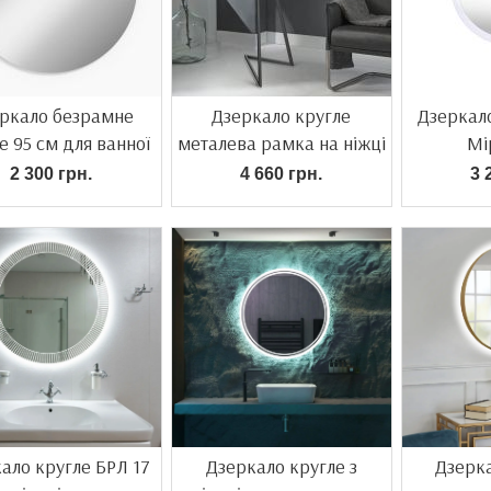
ркало безрамне
Дзеркало кругле
Дзеркало
е 95 см для ванної
металева рамка на ніжці
Мі
2 300 грн.
4 660 грн.
3 
ало кругле БРЛ 17
Дзеркало кругле з
Дзерка