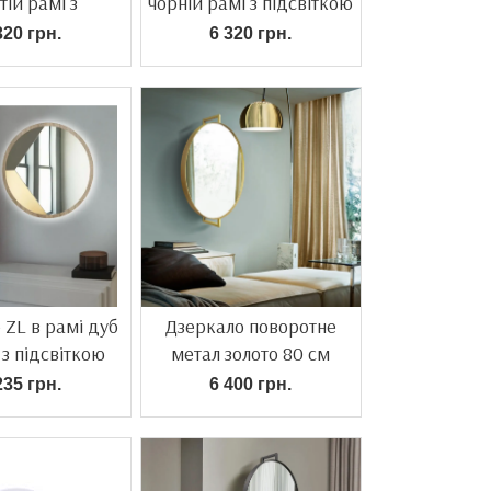
тій рамі з
чорній рамі з підсвіткою
дсвіткою
320 грн.
6 320 грн.
 ZL в рамі дуб
Дзеркало поворотне
з підсвіткою
метал золото 80 см
235 грн.
6 400 грн.