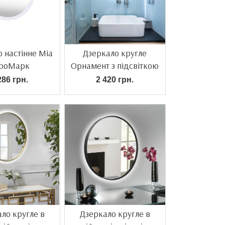
 настінне Mia
Дзеркало кругле
роМарк
Орнамент з підсвіткою
286 грн.
2 420 грн.
ло кругле в
Дзеркало кругле в