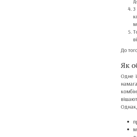
д
З
к
м
Т
в
До тог
Як о
Одне і
намага
комбін
вішают
Однак,
п
м
д