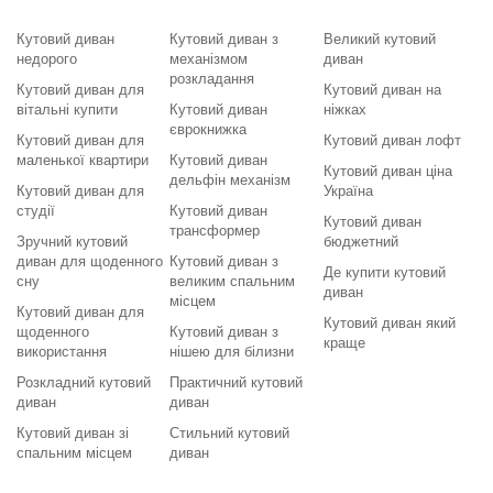
Кутовий диван
Кутовий диван з
Великий кутовий
недорого
механізмом
диван
розкладання
Кутовий диван для
Кутовий диван на
вітальні купити
Кутовий диван
ніжках
єврокнижка
Кутовий диван для
Кутовий диван лофт
маленької квартири
Кутовий диван
Кутовий диван ціна
дельфін механізм
Кутовий диван для
Україна
студії
Кутовий диван
Кутовий диван
трансформер
Зручний кутовий
бюджетний
диван для щоденного
Кутовий диван з
Де купити кутовий
сну
великим спальним
диван
місцем
Кутовий диван для
Кутовий диван який
щоденного
Кутовий диван з
краще
використання
нішею для білизни
Розкладний кутовий
Практичний кутовий
диван
диван
Кутовий диван зі
Стильний кутовий
спальним місцем
диван