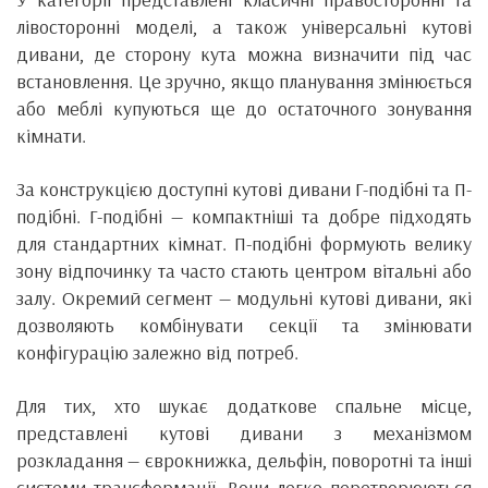
лівосторонні моделі, а також універсальні кутові
дивани, де сторону кута можна визначити під час
встановлення. Це зручно, якщо планування змінюється
або меблі купуються ще до остаточного зонування
кімнати.
За конструкцією доступні кутові дивани Г-подібні та П-
подібні. Г-подібні — компактніші та добре підходять
для стандартних кімнат. П-подібні формують велику
зону відпочинку та часто стають центром вітальні або
залу. Окремий сегмент — модульні кутові дивани, які
дозволяють комбінувати секції та змінювати
конфігурацію залежно від потреб.
Для тих, хто шукає додаткове спальне місце,
представлені кутові дивани з механізмом
розкладання — єврокнижка, дельфін, поворотні та інші
системи трансформації. Вони легко перетворюються