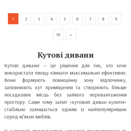
1
2
3
4
5
6
7
8
9
10
»
Кутові дивани
Кутові дивани — це рішення для тих, хто хоче
використати площу кімнати максимально ефективно.
Вони формують повноцінну зону відпочинку,
заповнюють кут приміщення та створюють більше
посадкових місць без зайвого перевантаження
простору. Саме тому запит «кутовий диван купити»
стабільно залишається одним із найпопулярніших
серед м’яких меблів.
У категорії представлені класичні правосторонні та