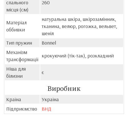
спального
260
місця (см)
натуральна шкіра, шкірозамінник,
Матеріал
тканина, велюр, рогожка, вельвет,
оббивки
шеніл
Тип пружин
Bonnel
Механізм
крокуючий (тік-так), розкладний
трансформації
Ніша для
є
білизни
Виробник
Країна
Україна
Підприємство
ВНД