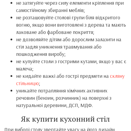
не затягуйте через силу елементи кріплення при
самостійному збиранні меблів;
не розташовуйте столові групи біля відкритого
вогню, якщо вони виготовлені з дерева та мають
лаковане або фарбоване покриття;
не дозволяйте дітям або дорослим залазити на
стіл задля уникнення травмування або
пошкодження виробу;
не купуйте столи з гострими кутами, якщо у вас є
малеча;
не кидайте важкі або гострі предмети на
скляну
стільницю
;
уникайте потрапляння хімічних активних
речовин (бензин, розчинник) на поверхні з
натуральної деревини, ДСП, МДФ.
Як купити кухонний стіл
При виборі столу звертайте увагу на його дизайн,