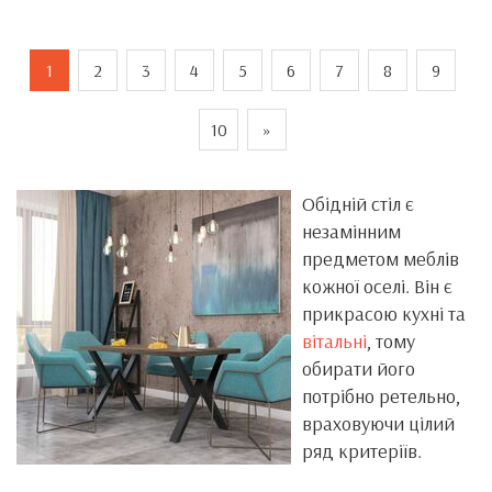
1
2
3
4
5
6
7
8
9
10
»
Обідній стіл є
незамінним
предметом меблів
кожної оселі. Він є
прикрасою кухні та
вітальні
, тому
обирати його
потрібно ретельно,
враховуючи цілий
ряд критеріїв.