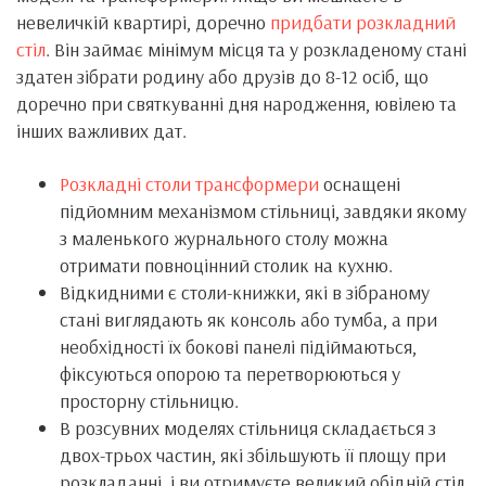
невеличкій квартирі, доречно
придбати розкладний
стіл
. Він займає мінімум місця та у розкладеному стані
здатен зібрати родину або друзів до 8-12 осіб, що
доречно при святкуванні дня народження, ювілею та
інших важливих дат.
Розкладні столи трансформери
оснащені
підйомним механізмом стільниці, завдяки якому
з маленького журнального столу можна
отримати повноцінний столик на кухню.
Відкидними є столи-книжки, які в зібраному
стані виглядають як консоль або тумба, а при
необхідності їх бокові панелі підіймаються,
фіксуються опорою та перетворюються у
просторну стільницю.
В розсувних моделях стільниця складається з
двох-трьох частин, які збільшують її площу при
розкладанні, і ви отримуєте великий обідній стіл.