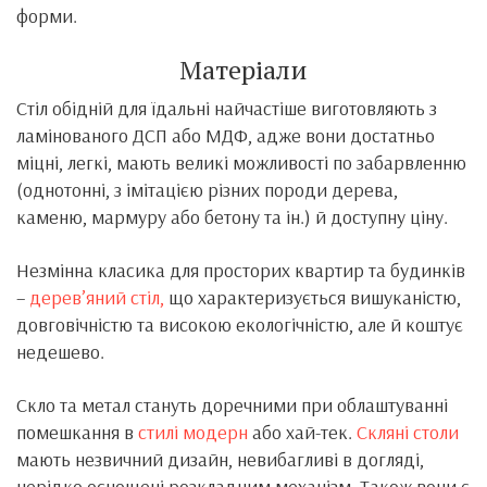
форми.
Матеріали
Стіл обідній для їдальні найчастіше виготовляють з
ламінованого ДСП або МДФ, адже вони достатньо
міцні, легкі, мають великі можливості по забарвленню
(однотонні, з імітацією різних породи дерева,
каменю, мармуру або бетону та ін.) й доступну ціну.
Незмінна класика для просторих квартир та будинків
–
дерев’яний стіл,
що характеризується вишуканістю,
довговічністю та високою екологічністю, але й коштує
недешево.
Скло та метал стануть доречними при облаштуванні
помешкання в
стилі модерн
або хай-тек.
Скляні столи
мають незвичний дизайн, невибагливі в догляді,
нерідко оснощені розкладним механізм. Також вони є