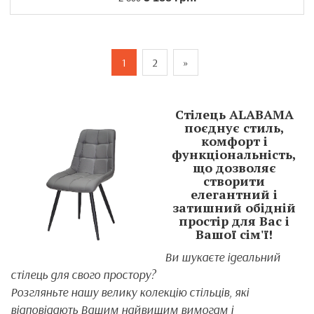
1
2
»
Стілець ALABAMA
поєднує стиль,
комфорт і
функціональність,
що дозволяє
створити
елегантний і
затишний обідній
простір для Вас і
Вашої сім'ї!
Ви шукаєте ідеальний
стілець для свого простору?
Розгляньте нашу велику колекцію стільців, які
відповідають Вашим найвищим вимогам і