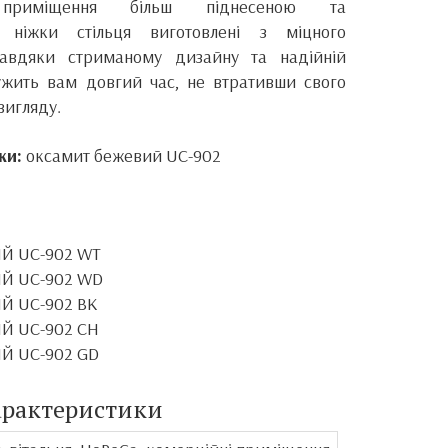
приміщення більш піднесеною та
 ніжки стільця виготовлені з міцного
Завдяки стриманому дизайну та надійній
лужить вам довгий час, не втративши свого
вигляду.
ки:
оксамит бежевий UC-902
Й UC-902
WT
Й UC-902
WD
Й UC-902
BK
Й UC-902
CH
Й UC-902
GD
арактеристики