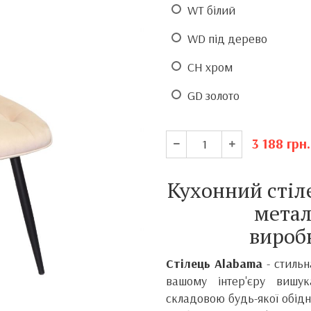
WT білий
WD під дерево
CH хром
GD золото
3 188
грн.
Кухонний сті
метал
вироб
Стілець Alabama
- стиль
вашому інтер'єру вишу
складовою будь-якої обіднь