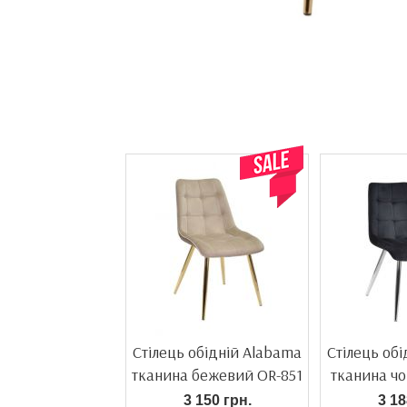
Стілець обідній Alabama
Стілець об
тканина бежевий OR-851
тканина ч
3 150 грн.
3 18