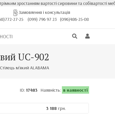
м зростанням вартості сировини та собівартості меблів, ф
Замовлення і консультація
68)772-27-25
(099) 796 97 23
(096)486-25-08
НОСТІ
евий UC-902
Стілець м'який ALABAMA
ID:
17483
Наявність:
в наявності
3 188
грн.