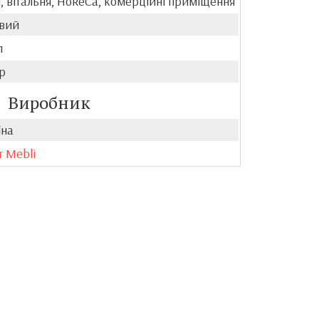
, вітальня, HoReCa, комерційні приміщення
вий
л
р
Виробник
їна
r Mebli