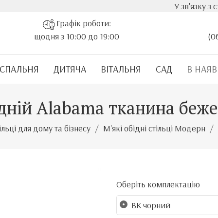
У зв'язку з стрімки
Графік роботи:
щодня з 10:00 до 19:00
(0
СПАЛЬНЯ
ДИТЯЧА
ВІТАЛЬНЯ
САД
В НАЯВ
ідній Alabama тканина беж
ільці для дому та бізнесу
М'які обідні стільці Модерн
Оберіть комплектацію
BK чорний