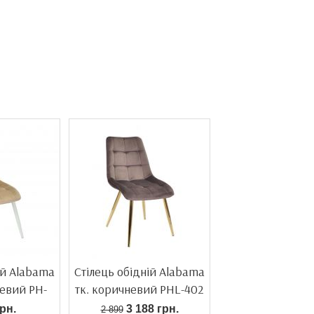
ій Alabama
Стілець обідній Alabama
евий PH-
тк. коричневий PHL-402
рн.
3 188 грн.
2 899