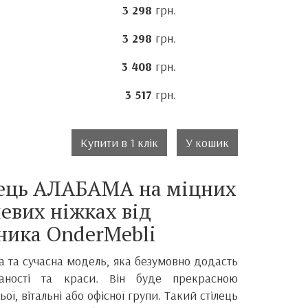
3 298
грн.
3 298
грн.
3 408
грн.
3 517
грн.
Купити в 1 клік
У кошик
лець АЛАБАМА на міцних
евих ніжках від
ника
OnderMebli
на та сучасна модель, яка безумовно додасть
каності та краси.
Він
буде прекрасною
ої, вітальні або офісної групи. Такий стілець