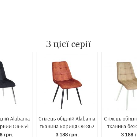
З цієї серії
ідній Alabama
Стілець обідній Alabama
Стілець обідн
орний OR-854
тканина кориця OR-862
тканина беж
604
8 грн.
3 188 грн.
3 188 г