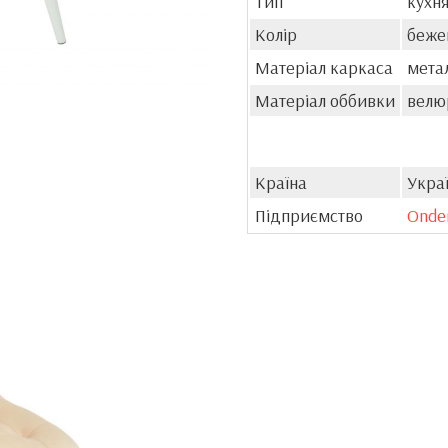
Тип
кухня
Колір
беже
Матеріал каркаса
мета
Матеріал оббивки
велю
Країна
Укра
Підприємство
Onde