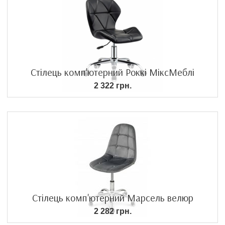
Стілець комп'ютерний Роккі МіксМеблі
2 322 грн.
Стілець комп'ютерний Марсель велюр
2 282 грн.