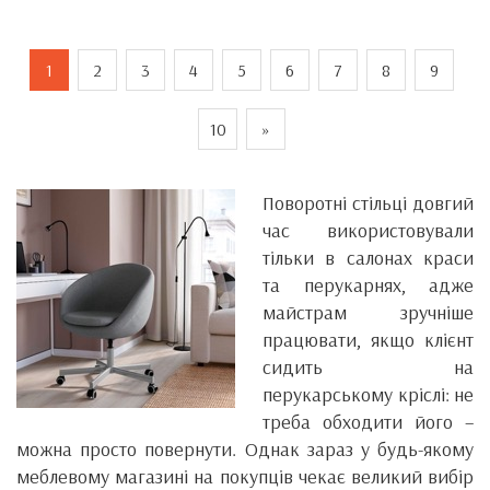
1
2
3
4
5
6
7
8
9
10
»
Поворотні стільці довгий
час використовували
тільки в салонах краси
та перукарнях, адже
майстрам зручніше
працювати, якщо клієнт
сидить на
перукарському кріслі: не
треба обходити його –
можна просто повернути. Однак зараз у будь-якому
меблевому магазині на покупців чекає великий вибір