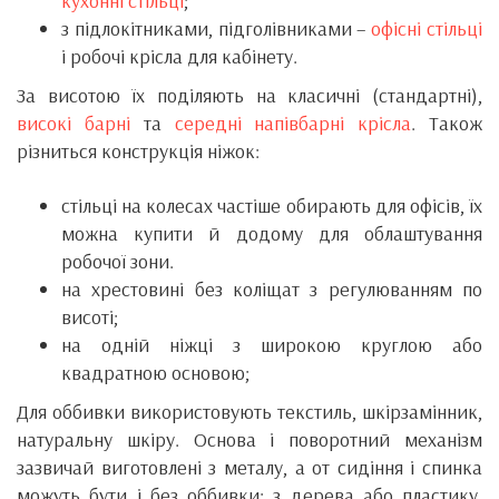
кухонні стільці
;
з підлокітниками, підголівниками –
офісні стільці
і робочі крісла для кабінету.
За висотою їх поділяють на класичні (стандартні),
високі барні
та
середні напівбарні крісла
. Також
різниться конструкція ніжок:
стільці на колесах частіше обирають для офісів, їх
можна купити й додому для облаштування
робочої зони.
на хрестовині без коліщат з регулюванням по
висоті;
на одній ніжці з широкою круглою або
квадратною основою;
Для оббивки використовують текстиль, шкірзамінник,
натуральну шкіру. Основа і поворотний механізм
зазвичай виготовлені з металу, а от сидіння і спинка
можуть бути і без оббивки: з дерева або пластику.