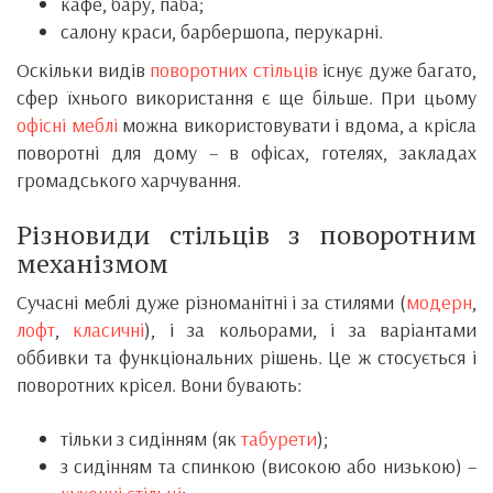
кафе, бару, паба;
салону краси, барбершопа, перукарні.
Оскільки видів
поворотних стільців
існує дуже багато,
сфер їхнього використання є ще більше. При цьому
офісні меблі
можна використовувати і вдома, а крісла
поворотні для дому – в офісах, готелях, закладах
громадського харчування.
Різновиди стільців з поворотним
механізмом
Сучасні меблі дуже різноманітні і за стилями (
модерн
,
лофт
,
класичні
), і за кольорами, і за варіантами
оббивки та функціональних рішень. Це ж стосується і
поворотних крісел. Вони бувають:
тільки з сидінням (як
табурети
);
з сидінням та спинкою (високою або низькою) –