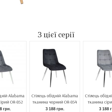
З цієї серії
ідній Alabama
Стілець обідній Alabama
Стілець обідн
сірий OR-852
тканина чорний OR-854
тканина сір
8 грн.
3 188 грн.
3 188 г