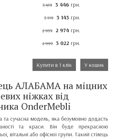
3 446
грн.
3 419
3 143
грн.
3 119
2 974
грн.
2 959
3 022
грн.
2 999
Купити в 1 клік
У кошик
лець АЛАБАМА на міцних
евих ніжках від
ника
OnderMebli
на та сучасна модель, яка безумовно додасть
каності та краси.
Він
буде прекрасною
ої, вітальні або офісної групи. Такий стілець