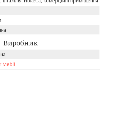
, вітальня, HoReCa, комерційні приміщення
й
л
ина
Виробник
їна
r Mebli