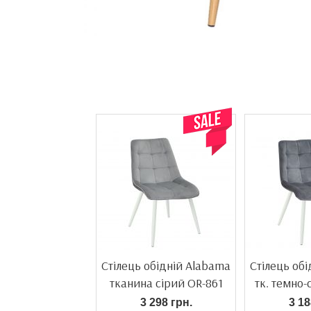
Стілець обідній Alabama
Стілець об
тканина сірий OR-861
тк. темно-
3 298 грн.
3 18