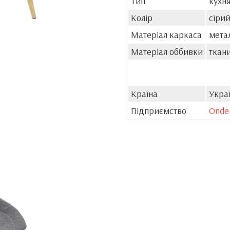
Тип
кухня
Колір
сіри
Матеріал каркаса
мета
Матеріал оббивки
ткан
Країна
Укра
Підприємство
Onde