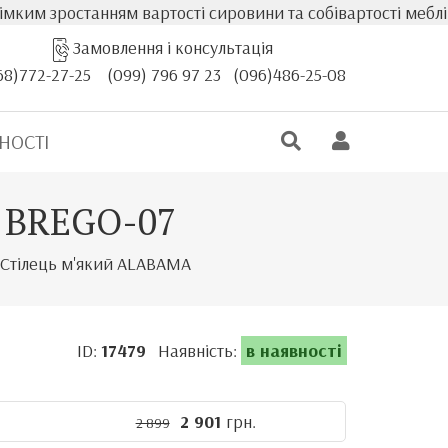
останням вартості сировини та собівартості меблів, факт
Замовлення і консультація
68)772-27-25
(099) 796 97 23
(096)486-25-08
НОСТІ
й BREGO-07
Стілець м'який ALABAMA
ID:
17479
Наявність:
в наявності
2 901
грн.
2 899