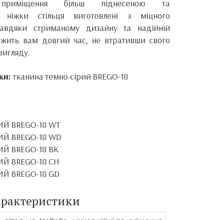
приміщення більш піднесеною та
 ніжки стільця виготовлені з міцного
Завдяки стриманому дизайну та надійній
лужить вам довгий час, не втративши свого
вигляду.
ки:
тканина темно-сірий BREGO-18
РИЙ
BREGO-18
WT
РИЙ
BREGO-18
WD
РИЙ
BREGO-18
BK
РИЙ
BREGO-18
CH
РИЙ
BREGO-18
GD
арактеристики