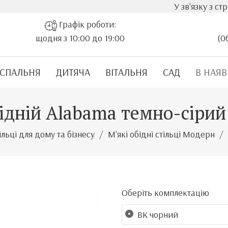
У зв'язку з стрімким зр
Графік роботи:
щодня з 10:00 до 19:00
(0
СПАЛЬНЯ
ДИТЯЧА
ВІТАЛЬНЯ
САД
В НАЯВ
бідній Alabama темно-сіри
ільці для дому та бізнесу
М'які обідні стільці Модерн
Оберіть комплектацію
BK чорний