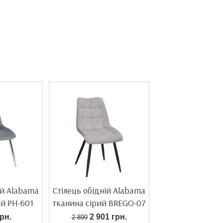
ій Alabama
Стілець обідній Alabama
ий PH-601
тканина сірий BREGO-07
рн.
2 901 грн.
2 899