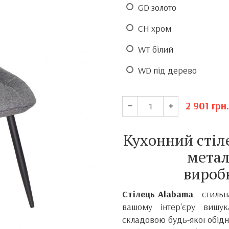
GD золото
CH хром
WT білий
WD під дерево
2 901
грн.
Кухонний сті
метал
вироб
Стілець Alabama
- стиль
вашому інтер'єру вишу
складовою будь-якої обіднь