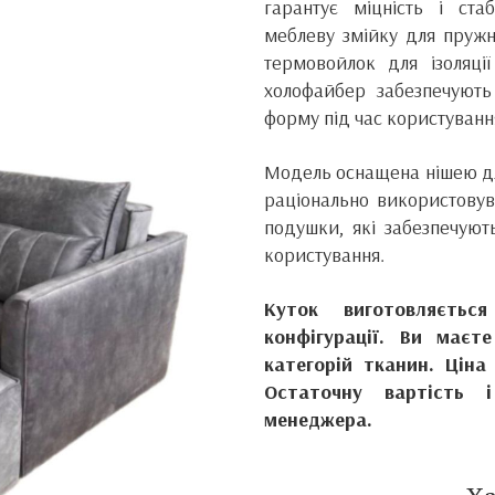
гарантує міцність і стаб
меблеву змійку для пружн
термовойлок для ізоляції
холофайбер забезпечують
форму під час користуванн
Модель оснащена нішею для
раціонально використовув
подушки, які забезпечуют
користування.
Куток виготовляєть
конфігурації. Ви маєт
категорій тканин. Ціна
Остаточну вартість 
менеджера.