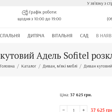
У зв'язку з стрімким з
Графік роботи:
щодня з 10:00 до 19:00
(0
СПАЛЬНЯ
ДИТЯЧА
ВІТАЛЬНЯ
САД
В НАЯВ
кутовий Адель Sofitel роз
Головна
Каталог
Диван, м'які меблі
Диван кутови
Ціна:
37 625
грн.
37 625
гр