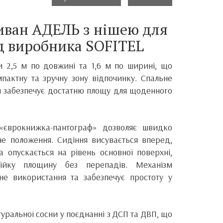
иван АДЕЛЬ з нішею для
ід виробника SOFITEL
 2,5 м по довжині та 1,6 м по ширині, що
мпактну та зручну зону відпочинку. Спальне
 м забезпечує достатню площу для щоденного
 «єврокнижка-пантограф» дозволяє швидко
е положення. Сидіння висувається вперед,
а опускається на рівень основної поверхні,
ійку площину без перепадів. Механізм
не використання та забезпечує простоту у
туральної сосни у поєднанні з ДСП та ДВП, що