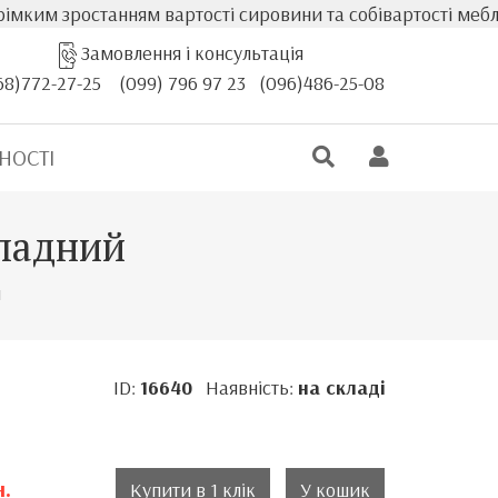
ростанням вартості сировини та собівартості меблів, фак
Замовлення і консультація
68)772-27-25
(099) 796 97 23
(096)486-25-08
НОСТІ
кладний
й
ID:
16640
Наявність:
на складі
н.
Купити в 1 клік
У кошик