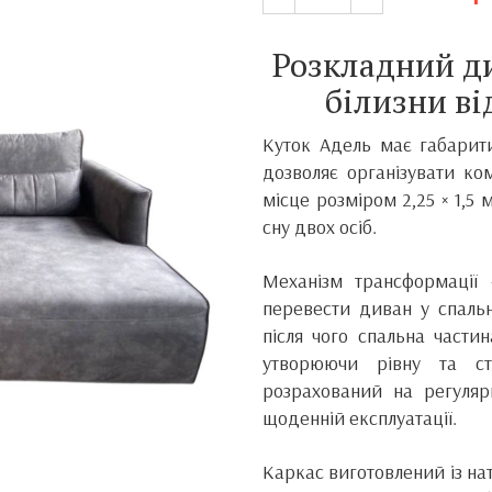
Розкладний д
білизни в
Куток Адель має габарити
дозволяє організувати ко
місце розміром 2,25 × 1,5
сну двох осіб.
Механізм трансформації
перевести диван у спальн
після чого спальна частин
утворюючи рівну та ст
розрахований на регуляр
щоденній експлуатації.
Каркас виготовлений із на