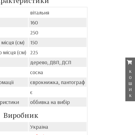
арактеристики
вітальня
160
250
місця (см)
150
 місця (см)
225
дерево, ДВП, ДСП
к
сосна
о
рмації
єврокнижка, пантограф
ш
и
є
к
еристики
оббивка на вибір
Виробник
Україна