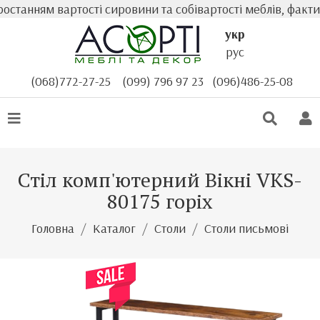
танням вартості сировини та собівартості меблів, фактич
укр
рус
(068)772-27-25
(099) 796 97 23
(096)486-25-08
Стіл комп'ютерний Вікні VKS-
80175 горіх
Головна
Каталог
Столи
Столи письмові