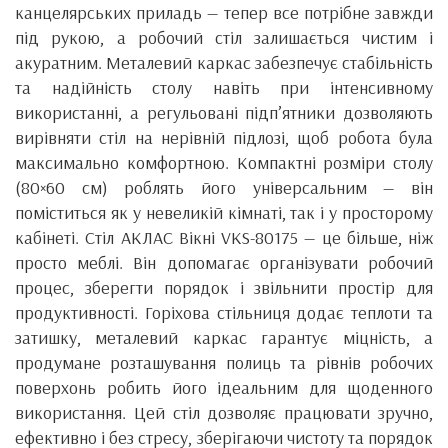
канцелярських приладь — тепер все потрібне завжди
під рукою, а робочий стіл залишається чистим і
акуратним. Металевий каркас забезпечує стабільність
та надійність столу навіть при інтенсивному
використанні, а регульовані підп’ятники дозволяють
вирівняти стіл на нерівній підлозі, щоб робота була
максимально комфортною. Компактні розміри столу
(80×60 см) роблять його універсальним — він
поміститься як у невеликій кімнаті, так і у просторому
кабінеті. Стіл АКЛАС Вікні VKS-80175 — це більше, ніж
просто меблі. Він допомагає організувати робочий
процес, зберегти порядок і звільнити простір для
продуктивності. Горіхова стільниця додає теплоти та
затишку, металевий каркас гарантує міцність, а
продумане розташування полиць та рівнів робочих
поверхонь робить його ідеальним для щоденного
використання. Цей стіл дозволяє працювати зручно,
ефективно і без стресу, зберігаючи чистоту та порядок