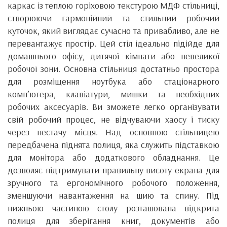
каркас із теплою горіховою текстурою МДФ стільниці,
створюючи гармонійний та стильний робочий
куточок, який виглядає сучасно та привабливо, але не
перевантажує простір. Цей стіл ідеально підійде для
домашнього офісу, дитячої кімнати або невеликої
робочої зони. Основна стільниця достатньо простора
для розміщення ноутбука або стаціонарного
комп’ютера, клавіатури, мишки та необхідних
робочих аксесуарів. Ви зможете легко організувати
свій робочий процес, не відчуваючи хаосу і тиску
через нестачу місця. Над основною стільницею
передбачена піднята полиця, яка служить підставкою
для монітора або додаткового обладнання. Це
дозволяє підтримувати правильну висоту екрана для
зручного та ергономічного робочого положення,
зменшуючи навантаження на шию та спину. Під
нижньою частиною столу розташована відкрита
полиця для зберігання книг, документів або