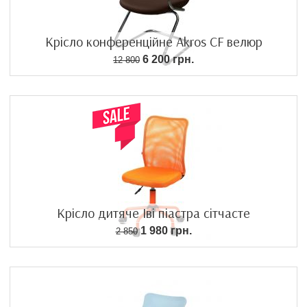
Крісло конференційне Akros CF велюр
6 200 грн.
12 800
Крісло дитяче Іві піастра сітчасте
1 980 грн.
2 850