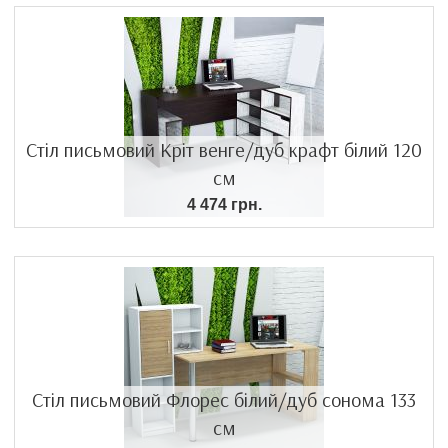
Стіл письмовий Кріт венге/дуб крафт білий 120
см
4 474 грн.
Стіл письмовий Флорес білий/дуб сонома 133
см