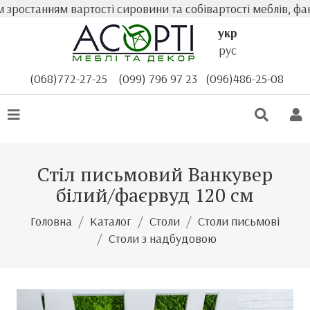
останням вартості сировини та собівартості меблів, факти
укр
рус
(068)772-27-25
(099) 796 97 23
(096)486-25-08
Стіл письмовий Ванкувер
білий/фаєрвуд 120 см
Головна
Каталог
Столи
Столи письмові
Столи з надбудовою