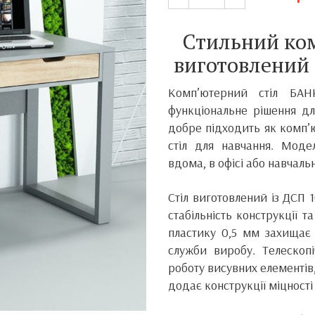
Стильний ко
виготовлений 
Комп’ютерний стіл БА
функціональне рішення дл
добре підходить як комп’ю
стіл для навчання. Мод
вдома, в офісі або навчаль
Стіл виготовлений із ДСП 
стабільність конструкції т
пластику 0,5 мм захищає 
служби виробу. Телескопі
роботу висувних елементів
додає конструкції міцності 