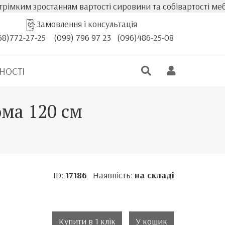
 зростанням вартості сировини та собівартості меблів, ф
Замовлення і консультація
68)772-27-25
(099) 796 97 23
(096)486-25-08
НОСТІ
ома 120 см
ID:
17186
Наявність:
на складі
.
Купити в 1 клік
У кошик