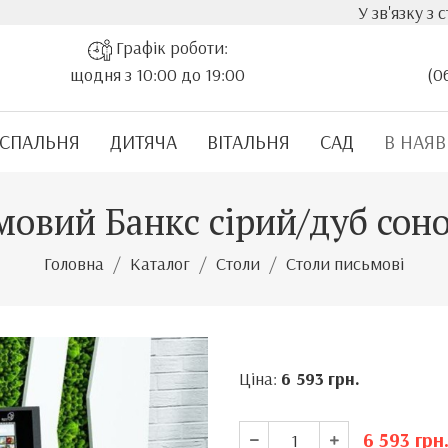
У зв'язку з стрімким
Графік роботи:
щодня з 10:00 до 19:00
(0
СПАЛЬНЯ
ДИТЯЧА
ВІТАЛЬНЯ
САД
В НАЯВ
мовий Банкс сірий/дуб сон
Головна
Каталог
Столи
Столи письмові
Ціна:
6 593
грн.
6 593
грн