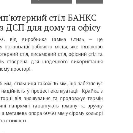
мп'ютерний стіл БАНКС
з ДСП для дому та офісу
НКС від виробника
Гамма Стиль
— це
я організації робочого місця, яке однаково
терний стіл, письмовий стіл, офісний стіл та
ель створена для щоденного використання
ному просторі.
16 мм, стільниця також 16 мм, що забезпечує
а надійність у процесі експлуатації. Крайка з
торці від зношування та продовжує термін
чні напрямні гарантують плавну та зручну
, а металева опора 60×30 мм у сірому кольорі
та стійкості.