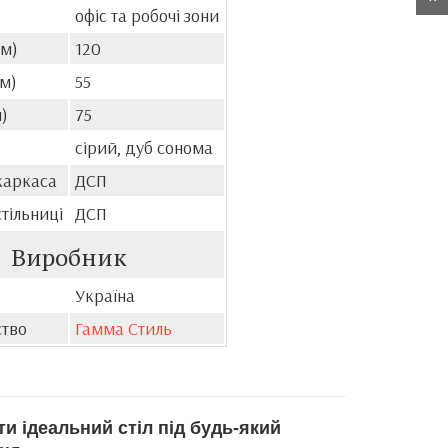
офіс та робочі зони
м)
120
см)
55
)
75
сірий, дуб сонома
каркаса
ДСП
тільниці
ДСП
Виробник
Україна
тво
Гамма Стиль
и ідеальний стіл під будь-який