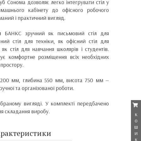
уб Сонома дозволяє легко інтегрувати стіл у
омашнього кабінету до офісного робочого
маний і практичний вигляд.
м БАНКС зручний як письмовий стіл для
ний стіл для техніки, як офісний стіл для
як стіл для навчання школярів і студентів.
чує комфортне розміщення всіх необхідних
простору.
1200 мм, глибина 550 мм, висота 750 мм —
учної та організованої роботи.
ібраному вигляді. У комплекті передбачено
ля складання виробу.
к
о
ш
арактеристики
и
к