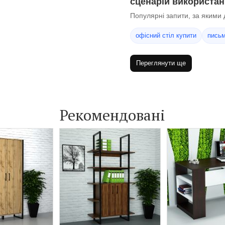
сценарій використа
Популярні запити, за якими 
офісний стіл купити
письм
Переглянути ще
Рекомендовані