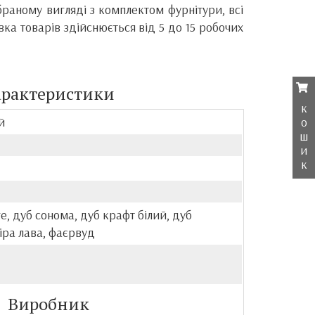
браному вигляді з комплектом фурнітури, всі
вка товарів здійснюється від 5 до 15 робочих
арактеристики
к
о
й
ш
и
к
ге, дуб сонома, дуб крафт білий, дуб
сіра лава, фаєрвуд
Виробник