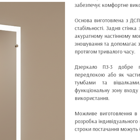
забезпечує комфортне вико
Основа виготовлена з ДСП
стабільності. Задня стінк
акуратному настінному мо
зношування та допомагає 
протягом тривалого часу.
Дзеркало ПЗ-3 добре п
передпокою або як части
тумбами та вішалкам
функціональну зону входу
використання.
Можливе виготовлення в і
розробка індивідуального 
строки постачання можуть б