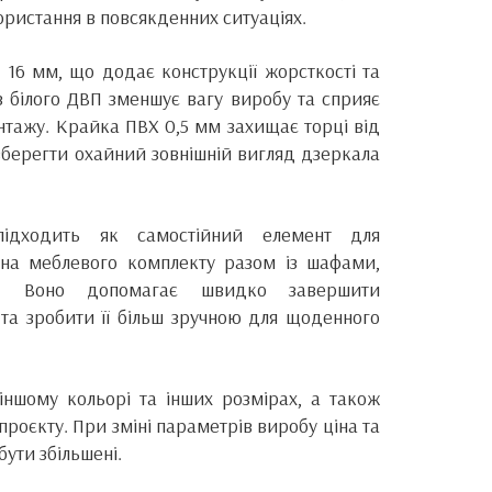
ристання в повсякденних ситуаціях.
 16 мм, що додає конструкції жорсткості та
а з білого ДВП зменшує вагу виробу та сприяє
нтажу. Крайка ПВХ 0,5 мм захищає торці від
зберегти охайний зовнішній вигляд дзеркала
ідходить як самостійний елемент для
на меблевого комплекту разом із шафами,
и. Воно допомагає швидко завершити
 та зробити її більш зручною для щоденного
ншому кольорі та інших розмірах, а також
проєкту. При зміні параметрів виробу ціна та
ути збільшені.