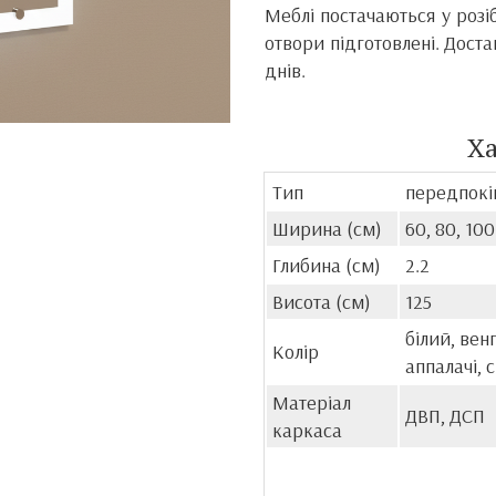
Меблі постачаються у розі
отвори підготовлені. Доста
днів.
Х
Тип
передпокі
Ширина (см)
60, 80, 100
Глибина (см)
2.2
Висота (см)
125
білий, вен
Колір
аппалачі, 
Матеріал
ДВП, ДСП
каркаса