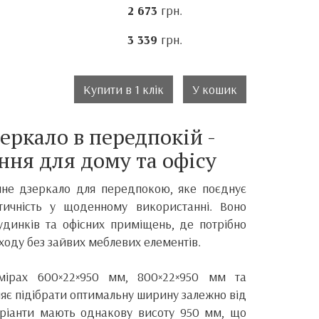
2 673
грн.
3 339
грн.
Купити в 1 клік
У кошик
еркало в передпокій -
ння для дому та офісу
нне дзеркало для передпокою, яке поєднує
тичність у щоденному використанні. Воно
удинків та офісних приміщень, де потрібно
входу без зайвих меблевих елементів.
мірах 600×22×950 мм, 800×22×950 мм та
яє підібрати оптимальну ширину залежно від
аріанти мають однакову висоту 950 мм, що