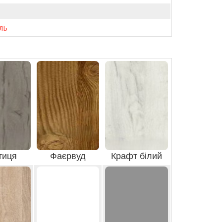
ль
тиця
Фаєрвуд
Крафт білий