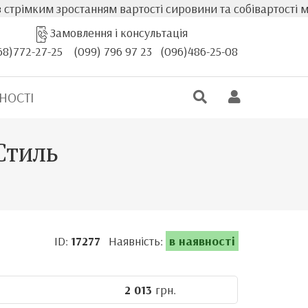
ростанням вартості сировини та собівартості меблів, факт
Замовлення і консультація
68)772-27-25
(099) 796 97 23
(096)486-25-08
НОСТІ
Стиль
ID:
17277
Наявність:
в наявності
2 013
грн.