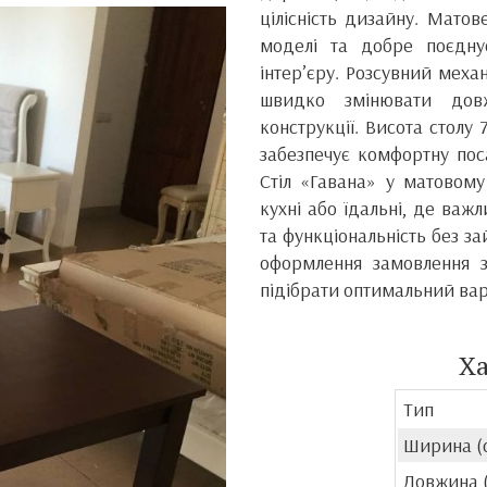
цілісність дизайну. Мато
моделі та добре поєдну
інтер’єру. Розсувний меха
швидко змінювати довж
конструкції. Висота столу
забезпечує комфортну поса
Стіл «Гавана» у матовому
кухні або їдальні, де важ
та функціональність без з
оформлення замовлення 
підібрати оптимальний вар
Х
Тип
Ширина (
Довжина 