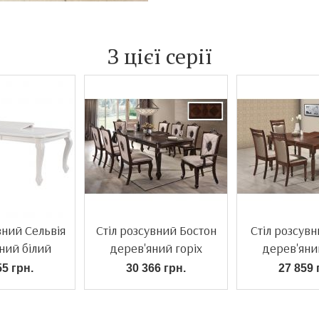
З цієї серії
вний Сельвія
Стіл розсувний Бостон
Стіл розсув
ний білий
дерев'яний горіх
дерев'яни
55 грн.
30 366 грн.
27 859 