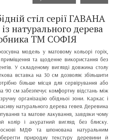
ідній стіл серії ГАВАНА
 із натурального дерева
робника ТМ СОФІЯ
розсувна модель у матовому кольорі горіх,
і приміщення та щоденне використання без
нтів. У складеному вигляді довжина столу
ткова вставка на 30 см дозволяє збільшити
трібно більше місця для сервірування або
а 90 см забезпечує комфортну відстань між
ручну організацію обідньої зони. Каркас і
 масиву натурального дерева гевея. Деревина
тування та матове лакування, завдяки чому
ий колір і акуратний вигляд без блиску.
 основі МДФ та шпонована натуральним
зберегти природну текстуру деревини й