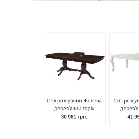
Стіл розсувний Женева
Стіл розсу
дерев'яний горіх
дерев'я
30 981 грн.
41 9