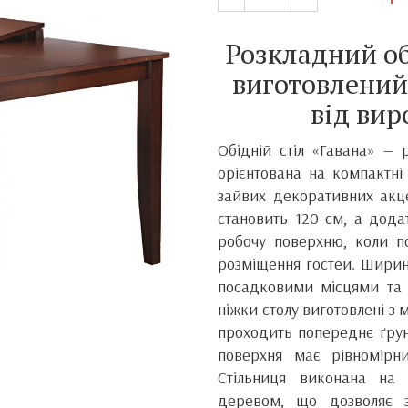
Розкладний об
виготовлений
від ви
Обідній стіл «Гавана» — 
орієнтована на компактн
зайвих декоративних акце
становить 120 см, а дода
робочу поверхню, коли по
розміщення гостей. Ширин
посадковими місцями та з
ніжки столу виготовлені з
проходить попереднє ґрун
поверхня має рівномірн
Стільниця виконана на
деревом, що дозволяє 