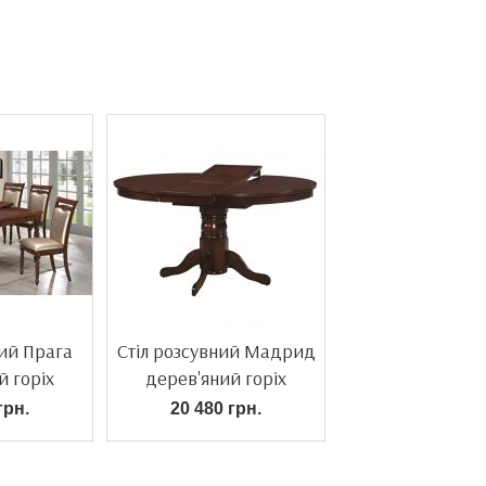
ний Прага
Стіл розсувний Мадрид
й горіх
дерев'яний горіх
грн.
20 480 грн.