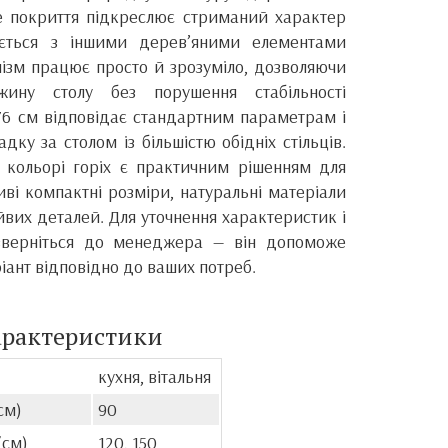
ве покриття підкреслює стриманий характер
ється з іншими дерев’яними елементами
нізм працює просто й зрозуміло, дозволяючи
ину столу без порушення стабільності
 76 см відповідає стандартним параметрам і
дку за столом із більшістю обідніх стільців.
 кольорі горіх є практичним рішенням для
ливі компактні розміри, натуральні матеріали
айвих деталей. Для уточнення характеристик і
зверніться до менеджера — він допоможе
іант відповідно до ваших потреб.
арактеристики
кухня, вітальня
см)
90
(см)
120, 150