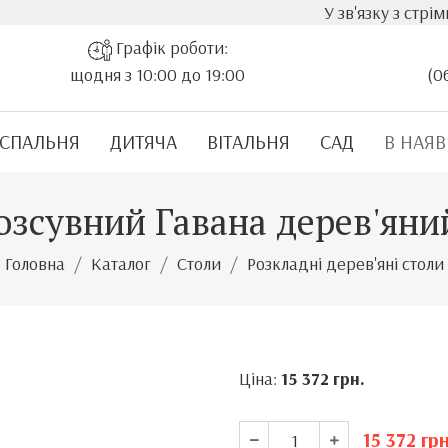
У зв'язку з стрімким зростан
Графік роботи:
щодня з 10:00 до 19:00
(0
СПАЛЬНЯ
ДИТЯЧА
ВІТАЛЬНЯ
САД
В НАЯВ
озсувний Гавана дерев'яни
Головна
Каталог
Столи
Розкладні дерев'яні столи
Ціна:
15 372
грн.
15 372
грн