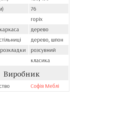
м)
76
горіх
 каркаса
дерево
стільниці
дерево, шпон
 розкладки
розсувний
класика
Виробник
ство
Софія Меблі