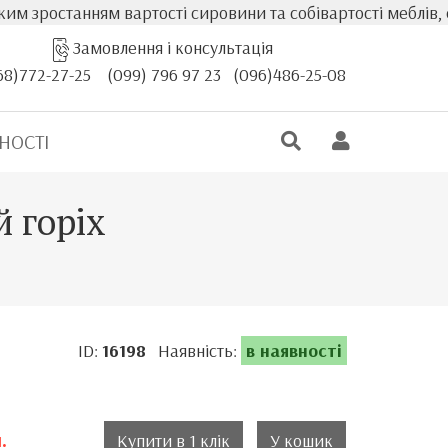
ням вартості сировини та собівартості меблів, фактична в
Замовлення і консультація
68)772-27-25
(099) 796 97 23
(096)486-25-08
НОСТІ
й горіх
ID:
16198
Наявність:
в наявності
.
Купити в 1 клік
У кошик