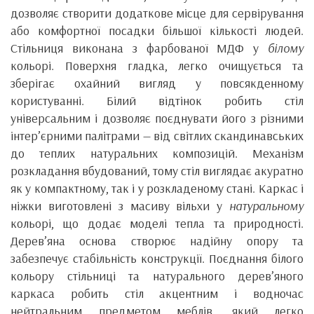
дозволяє створити додаткове місце для сервірування
або комфортної посадки більшої кількості людей.
Стільниця виконана з фарбованої МДФ у
білому
кольорі. Поверхня гладка, легко очищується та
зберігає охайний вигляд у повсякденному
користуванні. Білий відтінок робить стіл
універсальним і дозволяє поєднувати його з різними
інтер’єрними палітрами — від світлих скандинавських
до теплих натуральних композицій. Механізм
розкладання вбудований, тому стіл виглядає акуратно
як у компактному, так і у розкладеному стані. Каркас і
ніжки виготовлені з масиву вільхи у
натуральному
кольорі, що додає моделі тепла та природності.
Дерев’яна основа створює надійну опору та
забезпечує стабільність конструкції. Поєднання білого
кольору стільниці та натурального дерев’яного
каркаса робить стіл акцентним і водночас
нейтральним предметом меблів, який легко