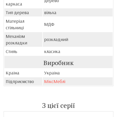
дерево
каркаса
Тип дерева
вільха
Матеріал
МДФ
стільниці
Механізм
розкладний
розкладки
Стиль
класика
Виробник
Країна
Україна
Підприємство
МіксМеблі
З цієї серії