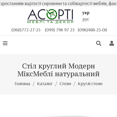
останням вартості сировини та собівартості меблів, факт
укр
рус
(068)772-27-25
(099) 796 97 23
(096)486-25-08
Стіл круглий Модерн
МіксМеблі натуральний
Головна
Каталог
Столи
Круглі столи