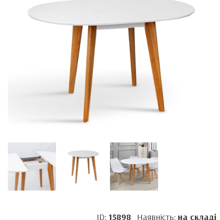
ID:
15898
Наявність:
на складі