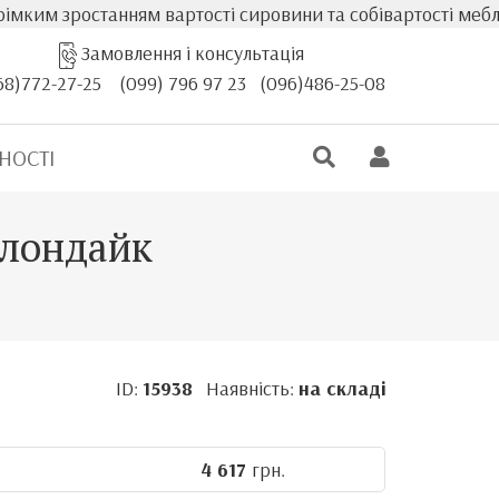
станням вартості сировини та собівартості меблів, фактич
Замовлення і консультація
68)772-27-25
(099) 796 97 23
(096)486-25-08
НОСТІ
клондайк
ID:
15938
Наявність:
на складі
4 617
грн.