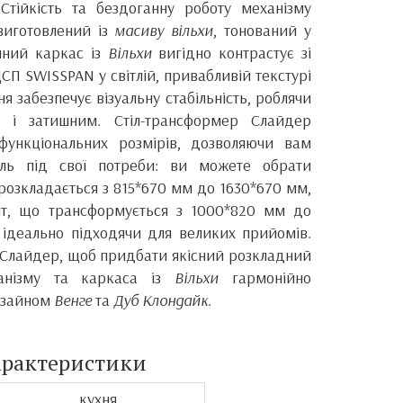
 Стійкість та бездоганну роботу механізму
виготовлений із
масиву вільхи
, тонований у
мний каркас із
Вільхи
вигідно контрастує зі
ДСП SWISSPAN у світлій, привабливій текстурі
я забезпечує візуальну стабільність, роблячи
м і затишним. Стіл-трансформер Слайдер
функціональних розмірів, дозволяючи вам
ель під свої потреби: ви можете обрати
розкладається з 815*670 мм до 1630*670 мм,
нт, що трансформується з 1000*820 мм до
ідеально підходячи для великих прийомів.
 Слайдер, щоб придбати якісний розкладний
ханізму та каркаса із
Вільхи
гармонійно
изайном
Венге
та
Дуб Клондайк
.
арактеристики
кухня