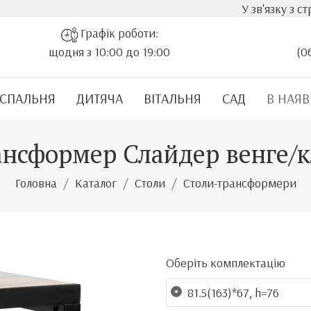
У зв'язку з стрімким зро
Графік роботи:
щодня з 10:00 до 19:00
(0
СПАЛЬНЯ
ДИТЯЧА
ВІТАЛЬНЯ
САД
В НАЯВ
ансформер Слайдер венге/
Головна
Каталог
Столи
Столи-трансформери
Оберіть комплектацію
81.5(163)*67, h=76