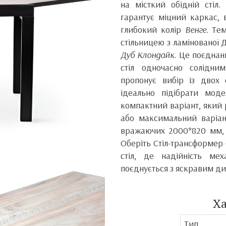
на місткий обідній стіл.
гарантує міцний каркас, 
глибокий колір
Венге
. Те
стільницею з ламінованої 
Дуб Клондайк
. Це поєднанн
стіл одночасно солідни
пропонує вибір із двох 
ідеально підібрати мод
компактний варіант, який 
або максимальний варіа
вражаючих 2000*820 мм, 
Оберіть Стіл-трансформер
стіл, де надійність ме
поєднується з яскравим д
Х
Тип