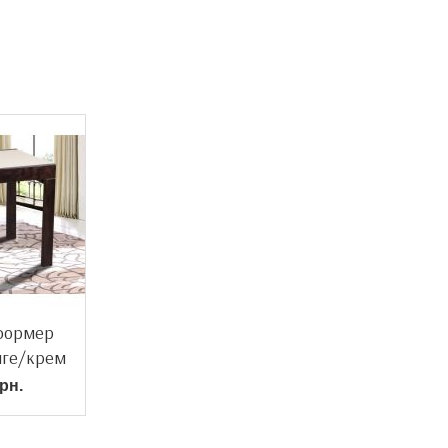
сформер
нге/крем
рн.