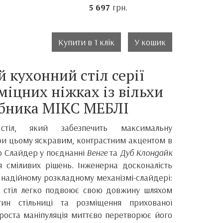
5 697
грн.
Купити в 1 клік
У кошик
 кухонний стіл серії
іцних ніжках із вільхи
обника МІКС МЕБЛІ
стіл, який забезпечить максимальну
при цьому яскравим, контрастним акцентом в
ер Слайдер у поєднанні
Венге
та
Дуб Клондайк
 сміливих рішень. Інженерна досконалість
о надійному розкладному механізмі-слайдері:
, стіл легко подвоює свою довжину шляхом
тин стільниці та розміщення прихованої
проста маніпуляція миттєво перетворює його