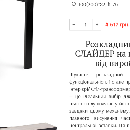
100(200)*82, h=76
4 617
грн.
Розкладний
СЛАЙДЕР на м
від вир
Шукаєте розкладний 
функціональність і стане 
інтер'єрі? Стіл-трансформ
— це ідеальний вибір для
цього столу полягає у йог
завдяки цьому механізму
плавного висунення час
центральної вставки. Ця 