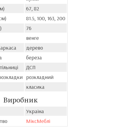
м)
67, 82
см)
81.5, 100, 163, 200
)
76
венге
каркаса
дерево
а
береза
тільниці
ДСП
розкладки
розкладний
класика
Виробник
Україна
тво
МіксМеблі