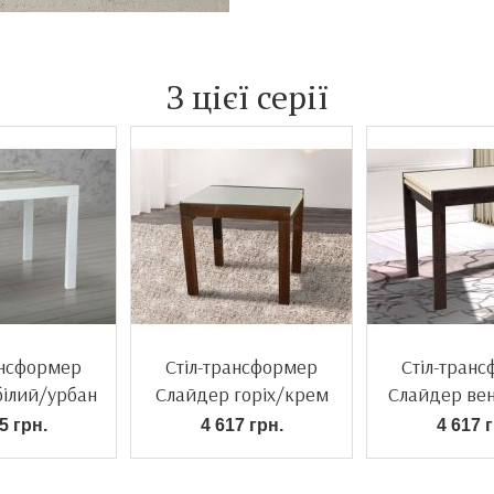
З цієї серії
ансформер
Стіл-трансформер
Стіл-тран
білий/урбан
Слайдер горіх/крем
Слайдер ве
айт
5 грн.
4 617 грн.
4 617 г