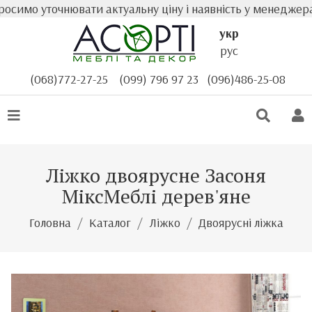
имо уточнювати актуальну ціну і наявність у менеджера пе
укр
рус
(068)772-27-25
(099) 796 97 23
(096)486-25-08
Ліжко двоярусне Засоня
МіксМеблі дерев'яне
Головна
Каталог
Ліжко
Двоярусні ліжка