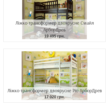
Ліжко-трансформер двоярусне Смайл
АрборДрев
19 495 грн.
Ліжко-трансформер двоярусне Ріо АрборДрев
17 020 грн.