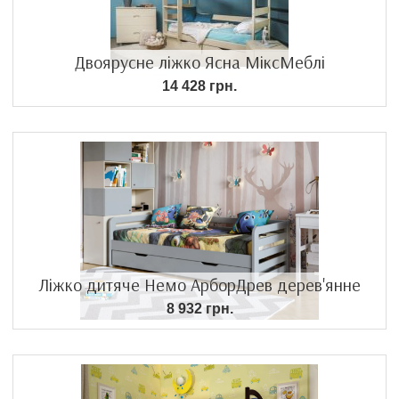
Двоярусне ліжко Ясна МіксМеблі
14 428 грн.
Ліжко дитяче Немо АрборДрев дерев'янне
8 932 грн.