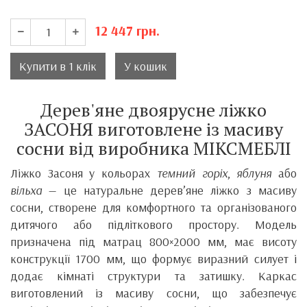
12 447
грн.
Купити в 1 клік
У кошик
Дерев'яне двоярусне ліжко
ЗАСОНЯ виготовлене із масиву
сосни від виробника МІКСМЕБЛІ
Ліжко Засоня у кольорах
темний горіх
,
яблуня
або
вільха
— це натуральне дерев’яне ліжко з масиву
сосни, створене для комфортного та організованого
дитячого або підліткового простору. Модель
призначена під матрац 800×2000 мм, має висоту
конструкції 1700 мм, що формує виразний силует і
додає кімнаті структури та затишку. Каркас
виготовлений із масиву сосни, що забезпечує