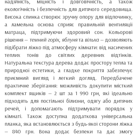
надійність, міцність і довговічність, а також
екологічність і безпечність для дитячого середовища.
Висока спинка створює зручну опору для відпочинку,
а ламельна основа сприяє правильній вентиляції
матраца, підтримуючи здоровий сон. Кольорові
рішення —
темний горіх
,
яблуня
та
вільха
— дозволяють
підібрати ліжко під атмосферу кімнати: від насичених
теплих тонів до світлих деревних відтінків.
Натуральна текстура дерева додає простору тепла та
природної естетики, а гладке покриття забезпечує
приємний вигляд і легкий догляд. Передбачене
практичне зберігання: можливість докупити місткий
комплект ящиків — 2 шт за 1 990 грн, які ідеально
підходять для постільної білизни, одягу або дитячих
речей, і допомагають підтримувати порядок у
кімнаті. Також доступна додаткова універсальна
планка, яка встановлюється з будь-якої сторони ліжка
— 840 грн. Вона додає безпеки та дає змогу