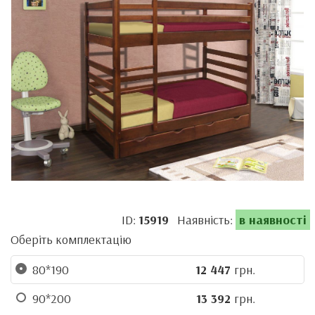
ID:
15919
Наявність:
в наявності
Оберіть комплектацію
80*190
12 447
грн.
90*200
13 392
грн.