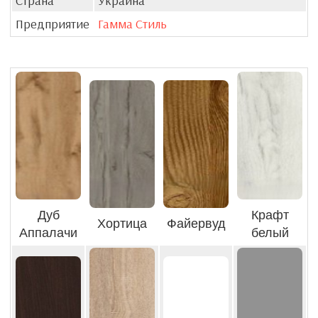
Страна
Украина
Предприятие
Гамма Стиль
Дуб
Крафт
Хортица
Файервуд
Аппалачи
белый