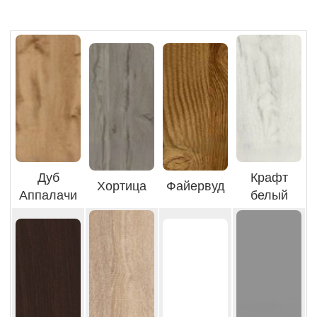
Дуб
Крафт
Хортица
Файервуд
Аппалачи
белый