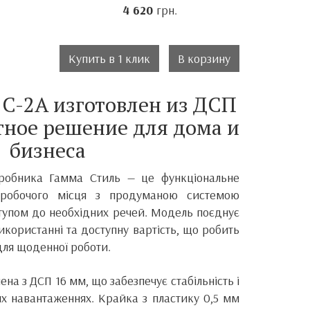
4 620
грн.
.
Купить в 1 клик
В корзину
C-2A изготовлен из ДСП
ное решение для дома и
бизнеса
иробника
Гамма Стиль
— це функціональне
ї робочого місця з продуманою системою
ступом до необхідних речей. Модель поєднує
використанні та доступну вартість, що робить
для щоденної роботи.
ена з ДСП 16 мм, що забезпечує стабільність і
их навантаженнях. Крайка з пластику 0,5 мм