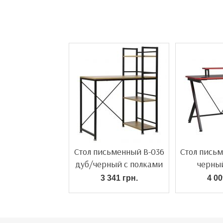
Стол письменный B-036
Стол пись
дуб/черный с полками
черны
3 341 грн.
4 00