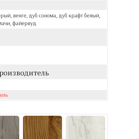
ерый, венге, дуб сонома, дуб крафт белый,
лачи, файервуд
роизводитель
иль