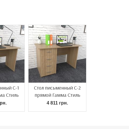
нный С-1
Стол письменный С-2
ма Стиль
прямой Гамма Стиль
рн.
4 811 грн.