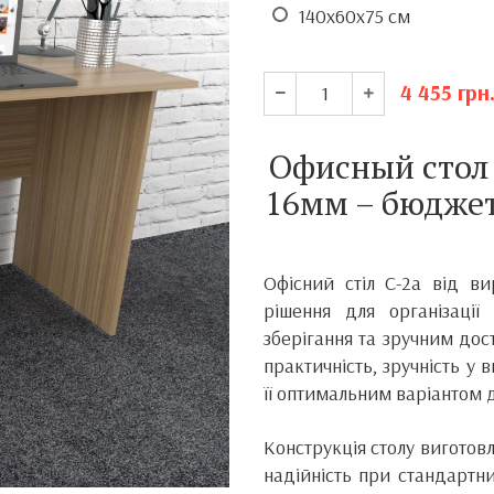
140х60х75 см
4 455
грн
Офисный стол 
16мм – бюджет
Офісний стіл С-2а від в
рішення для організаці
зберігання та зручним до
практичність, зручність у 
її оптимальним варіантом 
Конструкція столу виготовл
надійність при стандартн