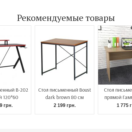
Рекомендуемые товары
менный B-202
Стол письменный Boust
Стол письме
й 120*60
dark brown 80 см
прямой Гам
9 грн.
2 199 грн.
1 775 г