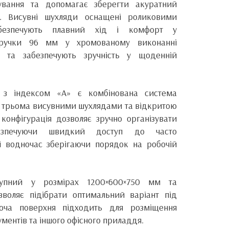
ування та допомагає зберегти акуратний
у. Висувні шухляди оснащені роликовими
абезпечують плавний хід і комфорт у
і ручки 96 мм у хромованому виконанні
 та забезпечують зручність у щоденній
ї з індексом «А» є комбінована система
ий трьома висувними шухлядами та відкритою
онфігурація дозволяє зручно організувати
безпечуючи швидкий доступ до часто
і водночас зберігаючи порядок на робочій
тупний у розмірах 1200×600×750 мм та
воляє підібрати оптимальний варіант під
боча поверхня підходить для розміщення
ментів та іншого офісного приладдя.