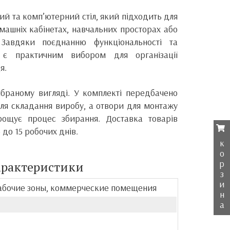
й та комп’ютерний стіл, який підходить для
машніх кабінетах, навчальних просторах або
 Завдяки поєднанню функціональності та
 є практичним вибором для організації
я.
ібраному вигляді. У комплекті передбачено
для складання виробу, а отвори для монтажу
рощує процес збирання. Доставка товарів
 до 15 робочих днів.
к
о
р
арактеристики
з
и
абочие зоны, коммерческие помещения
н
а