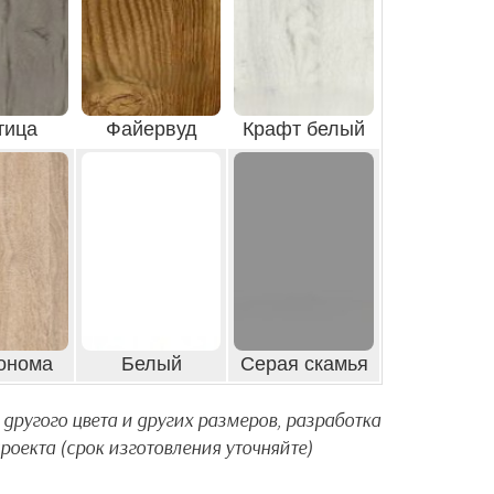
тица
Файервуд
Крафт белый
онома
Белый
Серая скамья
другого цвета и других размеров, разработка
оекта (срок изготовления уточняйте)