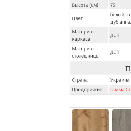
Высота (см)
75
белый, с
Цвет
дуб аппа
Материал
ДСП
каркаса
Материал
ДСП
столешницы
П
Страна
Украина
Предприятие
Гамма Ст