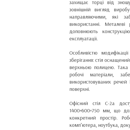
захищає торці від знош
зовнішній вигляд вироб
направляючими, які з
використанні. Металев
доповнюють конструкцію
експлуатації.
Особливістю модифікаці
зберігання: стіл оснащен
верхньою полицею. Така к
робочі матеріали, за
використовуваних речей 
поверхні.
Офісний стіл С-2а дос
1400×600×750 мм, що доз
конкретний простір. Ро
комп’ютера, ноутбука, доку