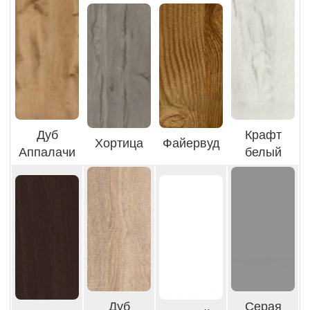
Дуб
Крафт
Хортица
Файервуд
Аппалачи
белый
Дуб
Серая