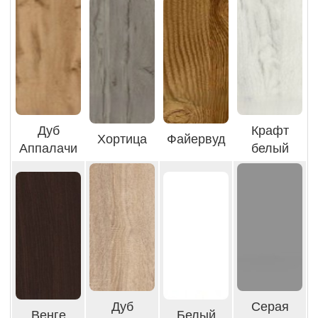
Дуб
Крафт
Хортица
Файервуд
Аппалачи
белый
Дуб
Серая
Венге
Белый