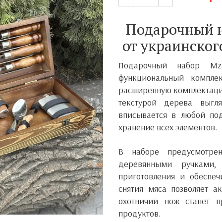
Подарочный н
от украинског
Подарочный набор
Mz
функциональный компле
расширенную комплектацию
текстурой дерева выгл
вписывается в любой по
хранение всех элементов.
В наборе предусмотр
деревянными ручками,
приготовления и обеспеч
снятия мяса позволяет а
охотничий нож станет п
продуктов.