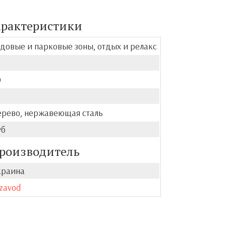
арактеристики
довые и парковые зоны, отдых и релакс
0
ерево, нержавеющая сталь
уб
роизводитель
краина
zavod