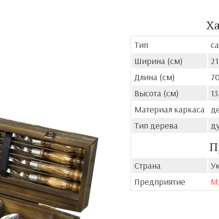
Х
Тип
са
Ширина (см)
21
Длина (см)
7
Высота (см)
13
Материал каркаса
д
Тип дерева
д
П
Страна
У
Предприятие
M