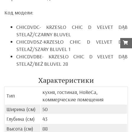
Код модели:
CHICDVDC-
KRZESŁO CHIC D VELVET DĄB
STELAŻ/CZARNY BLUVEL
CHICDVDSZ-KRZESŁO CHIC D VELVET DĄB
STELAŻ/SZARY BLUVEL 1
CHICDVDBE-
KRZESŁO CHIC D VELVET DĄB
STELAŻ/BEŻ BLUVEL 28
Характеристики
кухня, гостиная, HoReCa,
Тип
коммерческие помещения
Ширина (см)
50
Глубина (см)
43
Высота (см)
88