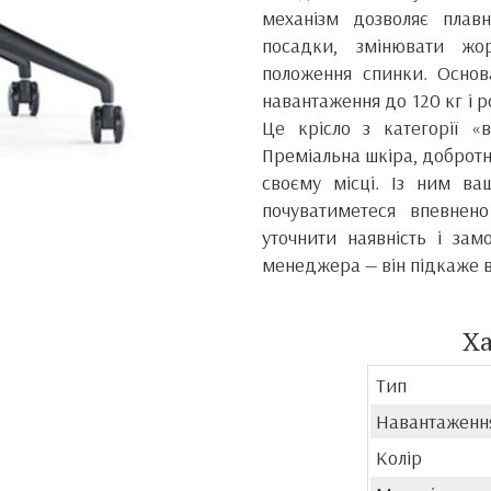
механізм дозволяє плав
посадки, змінювати жор
положення спинки. Основ
навантаження до 120 кг і 
Це крісло з категорії «
Преміальна шкіра, добротн
своєму місці. Із ним ва
почуватиметеся впевнен
уточнити наявність і зам
менеджера — він підкаже в
Х
Тип
Навантаженн
Колір