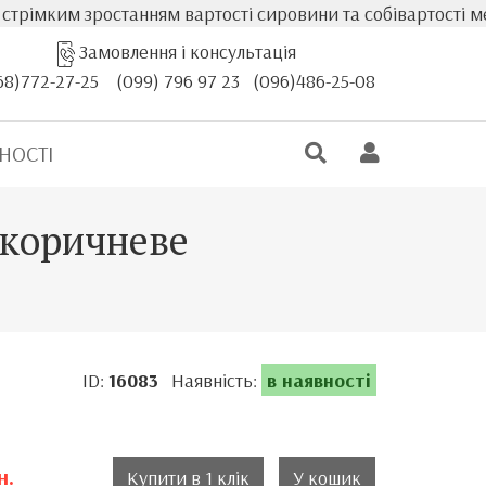
рімким зростанням вартості сировини та собівартості мебл
Замовлення і консультація
68)772-27-25
(099) 796 97 23
(096)486-25-08
НОСТІ
 коричневе
ID:
16083
Наявність:
в наявності
н.
Купити в 1 клік
У кошик