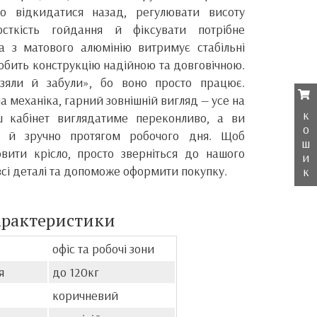
но відкидатися назад, регулювати висоту
сткість гойдання й фіксувати потрібне
а з матового алюмінію витримує стабільні
робить конструкцію надійною та довговічною.
взяли й забули», бо воно просто працює.
а механіка, гарний зовнішній вигляд — усе на
к
ш кабінет виглядатиме переконливо, а ви
о
о й зручно протягом робочого дня. Щоб
ш
овити крісло, просто зверніться до нашого
и
сі деталі та допоможе оформити покупку.
к
арактеристики
офіс та робочі зони
я
до 120кг
коричневий