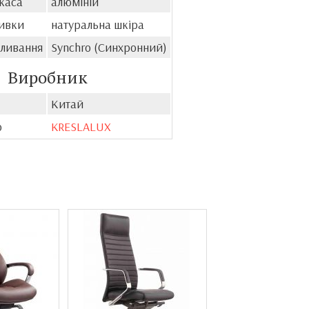
каса
алюміній
ивки
натуральна шкіра
оливання
Synchro (Синхронний)
Виробник
Китай
о
KRESLALUX