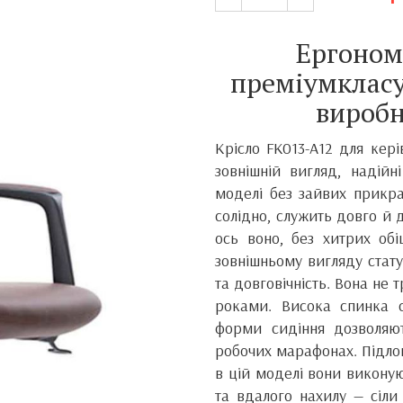
Ергоном
преміумкласу
вироб
Крісло FK013-A12 для кер
зовнішній вигляд, надійн
моделі без зайвих прикра
солідно, служить довго й
ось воно, без хитрих об
зовнішньому вигляду стату
та довговічність. Вона не т
роками. Висока спинка с
форми сидіння дозволяю
робочих марафонах. Підлок
в цій моделі вони викону
та вдалого нахилу — сіли