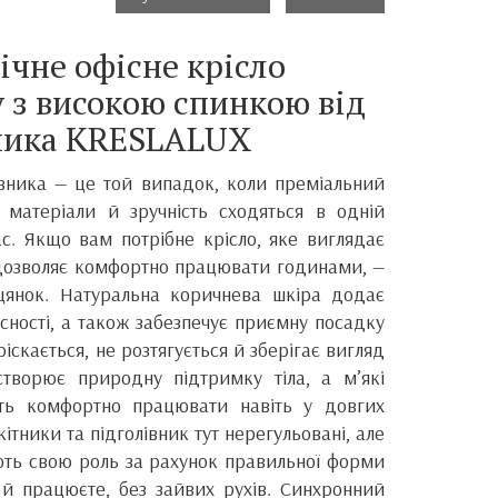
ічне офісне крісло
 з високою спинкою від
ника KRESLALUX
івника — це той випадок, коли преміальний
і матеріали й зручність сходяться в одній
с. Якщо вам потрібне крісло, яке виглядає
 дозволяє комфортно працювати годинами, —
іцянок. Натуральна коричнева шкіра додає
сності, а також забезпечує приємну посадку
ріскається, не розтягується й зберігає вигляд
творює природну підтримку тіла, а м’які
ть комфортно працювати навіть у довгих
ітники та підголівник тут нерегульовані, але
ють свою роль за рахунок правильної форми
 й працюєте, без зайвих рухів. Синхронний