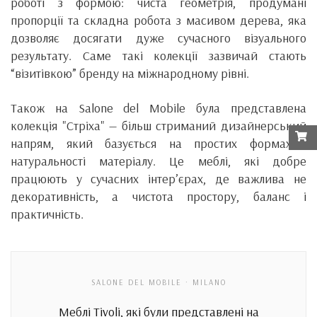
роботі з формою: чиста геометрія, продумані
пропорції та складна робота з масивом дерева, яка
дозволяє досягати дуже сучасного візуального
результату. Саме такі колекції зазвичай стають
“візитівкою” бренду на міжнародному рівні.
Також на Salone del Mobile була представлена
колекція "Стріха" — більш стриманий дизайнерський
напрям, який базується на простих формах і
натуральності матеріалу. Це меблі, які добре
працюють у сучасних інтер’єрах, де важлива не
декоративність, а чистота простору, баланс і
практичність.
SALONE DEL MOBILE · MILANO
Меблі Tivoli, які були представлені на