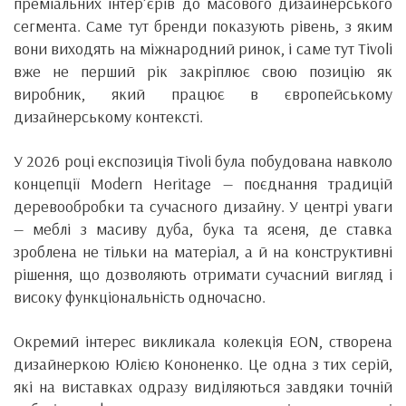
преміальних інтер’єрів до масового дизайнерського
сегмента. Саме тут бренди показують рівень, з яким
вони виходять на міжнародний ринок, і саме тут Tivoli
вже не перший рік закріплює свою позицію як
виробник, який працює в європейському
дизайнерському контексті.
У 2026 році експозиція Tivoli була побудована навколо
концепції Modern Heritage — поєднання традицій
деревообробки та сучасного дизайну. У центрі уваги
— меблі з масиву дуба, бука та ясеня, де ставка
зроблена не тільки на матеріал, а й на конструктивні
рішення, що дозволяють отримати сучасний вигляд і
високу функціональність одночасно.
Окремий інтерес викликала колекція EON, створена
дизайнеркою Юлією Кононенко. Це одна з тих серій,
які на виставках одразу виділяються завдяки точній